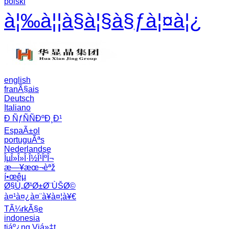
polski
à¦‰à¦¦à§à¦§à§ƒà¦¤à¦¿
english
franÃ§ais
Deutsch
Italiano
Ð ÑƒÑÑÐºÐ¸Ð¹
EspaÃ±ol
portuguÃªs
Nederlandse
ÎµÎ»Î»Î·Î½Î¹ÎºÎ¬
æ—¥æœ¬èªž
í•œêµ­
Ø§Ù„Ø¹Ø±Ø¨ÙŠØ©
à¤¹à¤¿à¤¨à¥à¤¦à¥€
TÃ¼rkÃ§e
indonesia
tiáº¿ng Viá»‡t