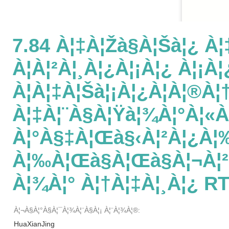
7.84 À¦‡à¦žà§à¦šà¦¿ À
À¦à¦²à¦¸à¦¿à¦¡à¦¿ À¦¡à¦
À¦à¦‡à¦šà¦¡à¦¿à¦à¦®à¦
À¦‡à¦¨à§à¦Ÿà¦¾à¦°à¦«
À¦°à§‡à¦œà§‹à¦²à¦¿à¦‰
À¦‰à¦œà§à¦œà§à¦¬à¦²
À¦¾à¦° À¦†à¦‡à¦¸à¦¿ R
À¦¬à§à¦°à§à¦¯à¦¾à¦¨à§à¦¡ À¦¨à¦¾à¦®:
HuaXianJing