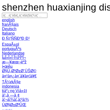
shenzhen huaxianjing di
english
franÃ§ais
Deutsch
Italiano
Ð ÑƒÑÑÐºÐ¸Ð¹
EspaÃ±ol
portuguÃªs
Nederlandse
ÎµÎ»Î»Î·Î½Î¹ÎºÎ¬
æ—¥æœ¬èªž
í•œêµ­
Ø§Ù„Ø¹Ø±Ø¨ÙŠØ©
à¤¹à¤¿à¤¨à¥à¤¦à¥€
TÃ¼rkÃ§e
indonesia
tiáº¿ng Viá»‡t
à¹„à¸—à¸¢
à¦¬à¦¾à¦‚à¦²à¦¾
ÙØ§Ø±Ø³ÛŒ