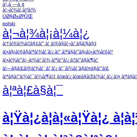
à¹„à¸—à¸¢
à¦¬à¦¾à¦‚à¦²à¦¾
ÙØ§Ø±Ø³ÛŒ
polski
à¦¬à¦¾à¦¡à¦¼à¦¿
à¦†à¦®à¦¾à¦¦à§‡à¦° à¦¸à¦®à§à¦¬à¦¨à§à¦§à§‡
à¦•à§‹à¦®à§à¦ªà¦¾à¦¨à¦¿à¦° à¦ªà§à¦°à§‹à¦«à¦¾à¦‡à¦²
à¦•à¦¾à¦°à¦–à¦¾à¦¨à¦¾ à¦ªà¦°à¦¿à¦¦à¦°à§à¦¶à¦¨
à¦—à§à¦£à¦®à¦¾à¦¨ à¦¨à¦¿à¦¯à¦¼à¦¨à§à¦¤à§à¦°à¦£
à¦ªà§à¦°à¦¾à¦¯à¦¼à¦¶à¦‡ à¦œà¦¿à¦œà§à¦žà¦¾à¦¸à¦¿à¦¤ à¦ªà§à¦°
à¦ªà¦£à§à¦¯
à¦Ÿà¦¿à¦à¦«à¦Ÿà¦¿ à¦à¦