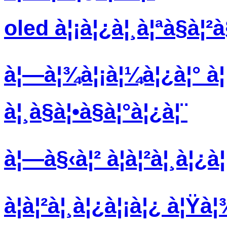
oled à¦¡à¦¿à¦¸à¦ªà§à¦
à¦—à¦¾à¦¡à¦¼à¦¿à¦° à¦¡
à¦¸à§à¦•à§à¦°à¦¿à¦¨
à¦—à§‹à¦² à¦à¦²à¦¸à¦¿à¦
à¦à¦²à¦¸à¦¿à¦¡à¦¿ à¦Ÿà¦