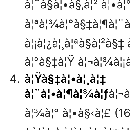
à¦¨à§à¦•à§‚à¦² à¦•à¦
à¦ªà¦¾à¦°à§‡à¦¶à¦¨à
à¦¡à¦¿à¦¸à¦ªà§à¦²à§‡
à¦°à§‡à¦Ÿ à¦¬à¦¾à¦
à¦Ÿà§‡à¦•à¦¸à¦‡
à¦¨à¦•à¦¶à¦¾à¦ƒ
à¦¬à
à¦¾à¦° à¦•à§‹à¦£ (160