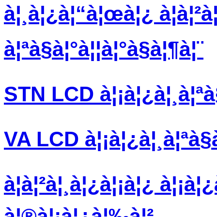
à¦¸à¦¿à¦“à¦œà¦¿ à¦à¦²à
à¦ªà§à¦°à¦¦à¦°à§à¦¶à¦¨
STN LCD à¦¡à¦¿à¦¸à¦ªà
VA LCD à¦¡à¦¿à¦¸à¦ªà§
à¦à¦²à¦¸à¦¿à¦¡à¦¿ à¦¡à¦
à¦®à¦¡à¦¿à¦‰à¦²