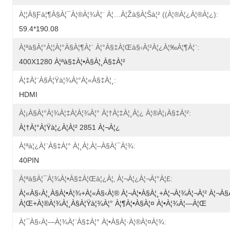
À¦¦à§ƒà¦¶à§à¦¯à¦®à¦¾à¦¨ À¦…à¦žà§à¦šà¦² ((à¦®à¦¿à¦®à¦¿):
59.4*190.08
À¦ªà§à¦°à¦¦à¦°à§à¦¶à¦¨ À¦°à§‡à¦œà§‹à¦²à¦¿à¦‰à¦¶à¦¨:
400X1280 À¦ªà§‡à¦•à§à¦¸à§‡à¦²
À¦‡à¦¨à§à¦Ÿà¦¾à¦°à¦«à§‡à¦¸:
HDMI
À¦¡à§à¦°à¦¾à¦‡à¦­à¦¾à¦° À¦†à¦‡à¦¸à¦¿ À¦®à¦¡à§‡à¦²:
À¦†à¦°à¦Ÿà¦¿à¦à¦² 2851 À¦¬à¦¿
À¦ªà¦¿à¦¨à§‡à¦° À¦¸à¦‚à¦–À§à¦¯à¦¾:
40PIN
À¦ªà§à¦¯à¦¾à¦•à§‡à¦œà¦¿à¦‚ À¦¬à¦¿à¦¬à¦°à¦£:
À¦«à§‹à¦¸à§à¦•à¦¾+à¦«à§‹à¦® À¦¬à¦•à§à¦¸+à¦¬à¦¾à¦¬à¦² À¦¬à§
À¦œ+à¦®à¦¾à¦¸à§à¦Ÿà¦¾à¦° À¦¶à¦•à§à¦¤ À¦•à¦¾à¦—À¦œ
À¦¯à§‹à¦—À¦¾à¦¨à§‡à¦° À¦•à§à¦·à¦®à¦¤à¦¾: