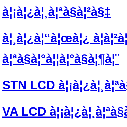
à¦¡à¦¿à¦¸à¦ªà§à¦²à§‡
à¦¸à¦¿à¦“à¦œà¦¿ à¦à¦²à
à¦ªà§à¦°à¦¦à¦°à§à¦¶à¦¨
STN LCD à¦¡à¦¿à¦¸à¦ªà
VA LCD à¦¡à¦¿à¦¸à¦ªà§