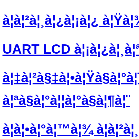
à¦à¦²à¦¸à¦¿à¦¡à¦¿ à¦Ÿà¦
UART LCD à¦¡à¦¿à¦¸à¦ª
à¦‡à¦²à§‡à¦•à¦Ÿà§à¦°à
à¦ªà§à¦°à¦¦à¦°à§à¦¶à¦¨
à¦à¦•à¦°à¦™à¦¾ à¦à¦²à¦