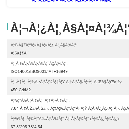
À¦¬à¦¿à¦¸à§à¦¤à¦¾à¦
À¦‰à§Žà¦ªà¦¤à§à¦¤à¦¿ À¦¸à§à¦¥à¦²:
À¦šà§€à¦¨
À¦¸à¦¾à¦•à§à¦·à§à¦¯à¦¦à¦¾à¦¨:
ISO14001/ISO9001/IATF16949
À¦¬à§à¦¯à¦¾à¦•à¦²à¦¾à¦‡à¦Ÿ À¦†à¦²à§‹à¦•à¦¸à¦œà§à¦œà¦¾:
450 Cd/m2
À¦ªà¦°à§à¦¦à¦¾à¦° À¦†à¦•à¦¾à¦°:
7.84 À¦‡à¦žà§à¦šà¦¿ À¦‡à¦‰à¦†à¦°à§à¦Ÿ À¦à¦²à¦¸à¦¿à¦¡à¦¿ À¦¡à
À¦ªà§à¦¯à¦¾à¦¨à§‡à¦²à§‡à¦° À¦†à¦•à¦¾à¦° (à¦®à¦¿à¦®à¦¿):
67.8*205.78*4.54