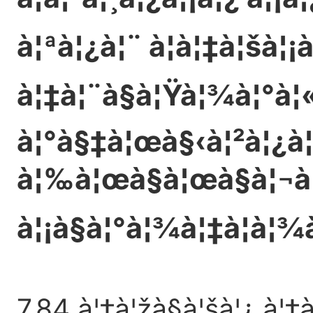
à¦ªà¦¿à¦¨ à¦à¦‡à¦šà¦¡
à¦‡à¦¨à§à¦Ÿà¦¾à¦°à
à¦°à§‡à¦œà§‹à¦²à¦¿à
à¦‰à¦œà§à¦œà§à¦¬à
à¦¡à§à¦°à¦¾à¦‡à¦­à¦
7.84 à¦‡à¦žà§à¦šà¦¿ à¦‡