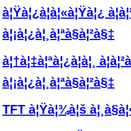
à¦Ÿà¦¿à¦à¦«à¦Ÿà¦¿ à¦à¦
à¦¡à¦¿à¦¸à¦ªà§à¦²à§‡
à¦†à¦‡à¦ªà¦¿à¦à¦¸ à¦à¦²
à¦¡à¦¿à¦¸à¦ªà§à¦²à§‡
TFT à¦Ÿà¦¾à¦š à¦¸à§à¦•