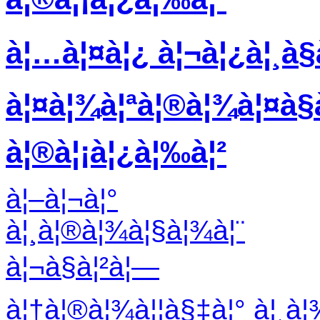
à¦…à¦¤à¦¿ à¦¬à¦¿à¦¸à§
à¦¤à¦¾à¦ªà¦®à¦¾à¦¤à§à¦
à¦®à¦¡à¦¿à¦‰à¦²
à¦–à¦¬à¦°
à¦¸à¦®à¦¾à¦§à¦¾à¦¨
à¦¬à§à¦²à¦—
à¦†à¦®à¦¾à¦¦à§‡à¦° à¦¸à