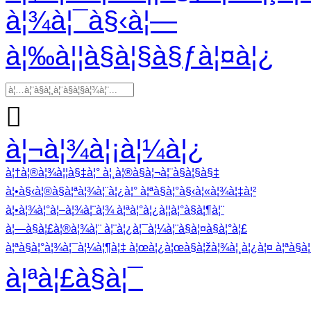
à¦¾à¦¯à§‹à¦—
à¦‰à¦¦à§à¦§à§ƒà¦¤à¦¿

à¦¬à¦¾à¦¡à¦¼à¦¿
à¦†à¦®à¦¾à¦¦à§‡à¦° à¦¸à¦®à§à¦¬à¦¨à§à¦§à§‡
à¦•à§‹à¦®à§à¦ªà¦¾à¦¨à¦¿à¦° à¦ªà§à¦°à§‹à¦«à¦¾à¦‡à¦²
à¦•à¦¾à¦°à¦–à¦¾à¦¨à¦¾ à¦ªà¦°à¦¿à¦¦à¦°à§à¦¶à¦¨
à¦—à§à¦£à¦®à¦¾à¦¨ à¦¨à¦¿à¦¯à¦¼à¦¨à§à¦¤à§à¦°à¦£
à¦ªà§à¦°à¦¾à¦¯à¦¼à¦¶à¦‡ à¦œà¦¿à¦œà§à¦žà¦¾à¦¸à¦¿à¦¤ à¦ªà§à¦°
à¦ªà¦£à§à¦¯