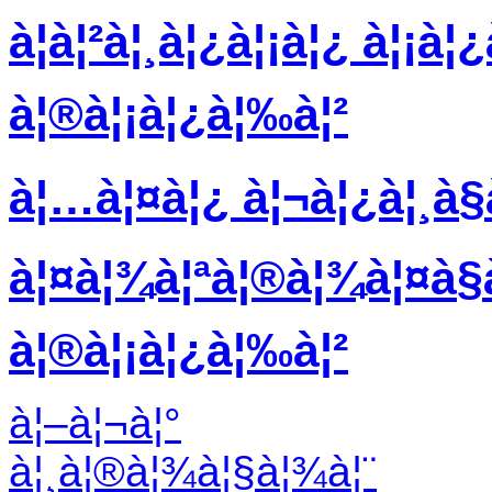
à¦à¦²à¦¸à¦¿à¦¡à¦¿ à¦¡à¦
à¦®à¦¡à¦¿à¦‰à¦²
à¦…à¦¤à¦¿ à¦¬à¦¿à¦¸à§
à¦¤à¦¾à¦ªà¦®à¦¾à¦¤à§à¦
à¦®à¦¡à¦¿à¦‰à¦²
à¦–à¦¬à¦°
à¦¸à¦®à¦¾à¦§à¦¾à¦¨