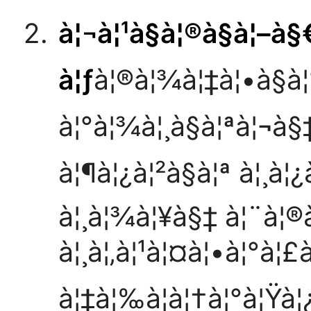
à¦¬à¦¹à§à¦®à§à¦–à§
à¦ƒ
à¦®à¦¾à¦‡à¦•à§à¦
à¦°à¦¾à¦¸à§à¦ªà¦¬à§
à¦¶à¦¿à¦²à§à¦ª à¦¸à¦
à¦¸à¦¾à¦¥à§‡ à¦¨à¦
à¦¸à¦‚à¦¹à¦¤à¦•à¦°à¦£
à¦‡à¦‰à¦à¦†à¦°à¦Ÿà¦¿