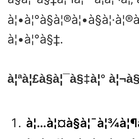
à¦•à¦°à§à¦®à¦•à§à¦·à¦®
à¦•à¦°à§‡.
à¦ªà¦£à§à¦¯à§‡à¦° à¦¬à§
à¦…à¦¤à§à¦¯à¦¾à¦¶à