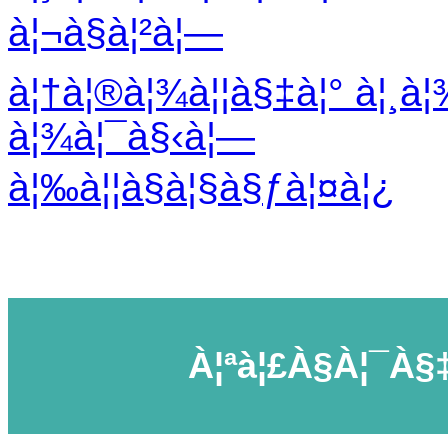
à¦¬à§à¦²à¦—
à¦†à¦®à¦¾à¦¦à§‡à¦° à¦¸à
à¦¾à¦¯à§‹à¦—
à¦‰à¦¦à§à¦§à§ƒà¦¤à¦¿
À¦ªà¦£à§à¦¯à§