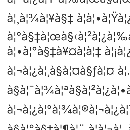
à¦¸à¦¾à¦¥à§‡ à¦à¦•à¦Ÿà¦
à¦°à§‡à¦œà§‹à¦²à¦¿à¦‰à¦
à¦•à¦°à§‡à¥¤à¦à¦‡ à¦¡à¦
à¦¬à¦¿à¦¸à§à¦¤à§ƒà¦¤ à
à§à¦¯à¦¾à¦ªà§à¦²à¦¿à¦
à¦¬à¦¿à¦°à¦¾à¦®à¦¬à¦¿à¦
à§à¦°à§‡à¦¶à¦¨ à¦à¦¬à¦‚