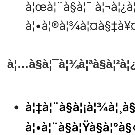
à¦œà¦¨à§à¦¯ à¦¬à¦¿
à¦•à¦®à¦¾à¦¤à§‡à¥
à¦…à§à¦¯à¦¾à¦ªà§à¦²à¦
à¦‡à¦¨à§à¦¡à¦¾à¦¸à
à¦•à¦¨à§à¦Ÿà§à¦°à§