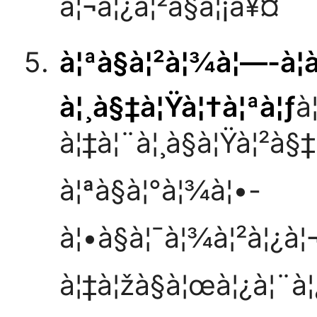
à¦¬à¦¿à¦²à§à¦¡à¥¤
à¦ªà§à¦²à¦¾à¦—-à¦à
à¦¸à§‡à¦Ÿà¦†à¦ªà¦ƒ
à
à¦‡à¦¨à¦¸à§à¦Ÿà¦²à§
à¦ªà§à¦°à¦¾à¦•-
à¦•à§à¦¯à¦¾à¦²à¦¿à¦
à¦‡à¦žà§à¦œà¦¿à¦¨à