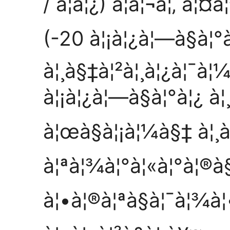
/ à¦­à¦¿) à¦à¦¬à¦‚ à
(-20 à¦¡à¦¿à¦—à§à¦°
à¦¸à§‡à¦²à¦¸à¦¿à¦¯à
à¦¡à¦¿à¦—à§à¦°à¦¿ à¦
à¦œà§à¦¡à¦¼à§‡ à¦¸à
à¦ªà¦¾à¦°à¦«à¦°à¦®à§
à¦•à¦®à¦ªà§à¦¯à¦¾à¦•