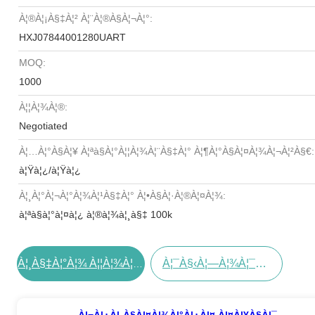
À¦®à¦¡à§‡à¦² À¦¨à¦®à§à¦¬à¦°:
HXJ07844001280UART
MOQ:
1000
À¦¦à¦¾à¦®:
Negotiated
À¦…à¦°à§à¦¥ À¦ªà§à¦°à¦¦à¦¾à¦¨à§‡à¦° À¦¶à¦°à§à¦¤à¦¾à¦¬à¦²à§€:
à¦Ÿà¦¿/à¦Ÿà¦¿
À¦¸à¦°à¦¬à¦°à¦¾à¦¹à§‡à¦° À¦•à§à¦·à¦®à¦¤à¦¾:
à¦ªà§à¦°à¦¤à¦¿ à¦®à¦¾à¦¸à§‡ 100k
À¦¯à§‹à¦—À¦¾à¦¯à§‹à¦— À¦•à¦°à§à¦¨
À¦¸à§‡à¦°à¦¾ À¦¦à¦¾à¦® À¦ªà¦¾à¦¨
À¦¬à¦¿à¦¸à§à¦¤à¦¾à¦°à¦¿à¦¤ À¦¤à¦¥à§à¦¯