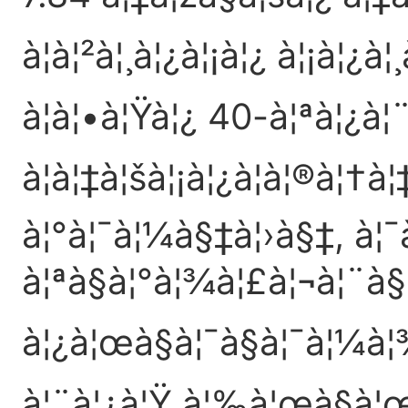
à¦à¦²à¦¸à¦¿à¦¡à¦¿ à¦¡à¦¿à
à¦à¦•à¦Ÿà¦¿ 40-à¦ªà¦¿à¦
à¦à¦‡à¦šà¦¡à¦¿à¦à¦®à¦†à
à¦°à¦¯à¦¼à§‡à¦›à§‡, à¦
à¦ªà§à¦°à¦¾à¦£à¦¬à¦¨à§
à¦¿à¦œà§à¦¯à§à¦¯à¦¼à
à¦¨à¦¿à¦Ÿ à¦‰à¦œà§à¦œ