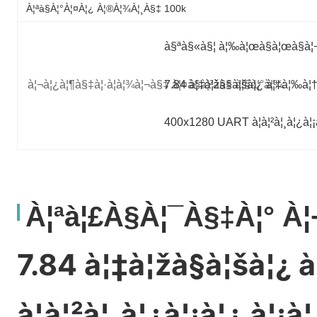
À¦ªà§à¦°à¦¤à¦¿ À¦®à¦¾à¦¸à§‡ 100k
à§ªà§«à§¦ à¦‰à¦œà§à¦œà§à¦¬à
à¦¬à¦¿à¦¶à§‡à¦·à¦­à¦¾à¦¬à§‡ à¦¤à§à¦²à§‡ à¦§à¦°à¦¾:
7.84 à¦‡à¦žà§à¦šà¦¿ à¦‡à¦‰à¦†à
400x1280 UART à¦à¦²à¦¸à¦¿à¦¡à
À¦ªà¦£à§à¦¯à§‡à¦° À¦
7.84 à¦‡à¦žà§à¦šà¦¿ 
à¦à¦²à¦¸à¦¿à¦¡à¦¿ à¦¡