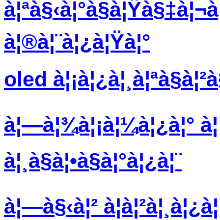
à¦ªà§‹à¦°à§à¦Ÿà§‡à¦¬à¦²
à¦®à¦¨à¦¿à¦Ÿà¦°
oled à¦¡à¦¿à¦¸à¦ªà§à¦
à¦—à¦¾à¦¡à¦¼à¦¿à¦° à¦¡
à¦¸à§à¦•à§à¦°à¦¿à¦¨
à¦—à§‹à¦² à¦à¦²à¦¸à¦¿à¦