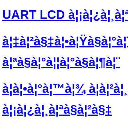
UART LCD à¦¡à¦¿à¦¸à¦ª
à¦‡à¦²à§‡à¦•à¦Ÿà§à¦°à
à¦ªà§à¦°à¦¦à¦°à§à¦¶à¦¨
à¦à¦•à¦°à¦™à¦¾ à¦à¦²à¦
à¦¡à¦¿à¦¸à¦ªà§à¦²à§‡