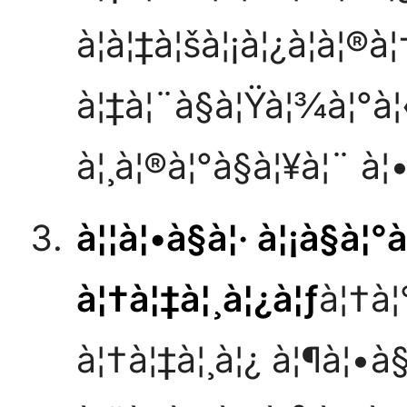
à¦à¦‡à¦šà¦¡à¦¿à¦à¦®à
à¦‡à¦¨à§à¦Ÿà¦¾à¦°à¦
à¦¸à¦®à¦°à§à¦¥à¦¨ à
à¦¦à¦•à§à¦· à¦¡à§à¦
à¦†à¦‡à¦¸à¦¿à¦ƒ
à¦†à¦
à¦†à¦‡à¦¸à¦¿ à¦¶à¦•à§