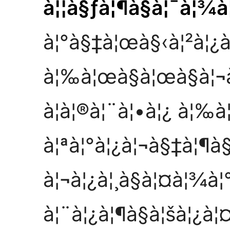
à¦¦à§ƒà¦¶à§à¦¯à¦¾à
à¦°à§‡à¦œà§‹à¦²à¦¿à
à¦‰à¦œà§à¦œà§à¦¬
à¦à¦®à¦¨à¦•à¦¿ à¦‰à
à¦ªà¦°à¦¿à¦¬à§‡à¦¶à§
à¦¬à¦¿à¦¸à§à¦¤à¦¾à¦
à¦¨à¦¿à¦¶à§à¦šà¦¿à