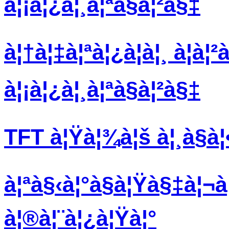
à¦¡à¦¿à¦¸à¦ªà§à¦²à§‡
à¦†à¦‡à¦ªà¦¿à¦à¦¸ à¦à¦²
à¦¡à¦¿à¦¸à¦ªà§à¦²à§‡
TFT à¦Ÿà¦¾à¦š à¦¸à§à¦•
à¦ªà§‹à¦°à§à¦Ÿà§‡à¦¬à¦²
à¦®à¦¨à¦¿à¦Ÿà¦°