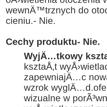
wewnÄ™trznych do oto
cieniu.
- Nie.
Cechy produktu
- Nie.
WyjÄ…tkowy kszta
ksztaÅ‚t wyÅ›wietl
zapewniajÄ…c nowa
wzrok wyglÄ…d.ofe
wizualne w porÃ³wn