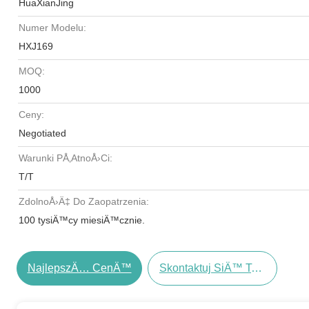
HuaXianJing
Numer Modelu:
HXJ169
MOQ:
1000
Ceny:
Negotiated
Warunki PÅ‚atnoÅ›ci:
T/T
ZdolnoÅ›Ä‡ Do Zaopatrzenia:
100 tysiÄ™cy miesiÄ™cznie.
NajlepszÄ… CenÄ™
Skontaktuj SiÄ™ Teraz