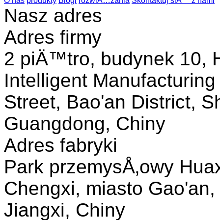
O nas
produkty
Blogi
rozwiÄ…zania
Skontaktuj siÄ™ z nami
Nasz adres
Adres firmy
2 piÄ™tro, budynek 10, H
Intelligent Manufacturin
Street, Bao'an District, 
Guangdong, Chiny
Adres fabryki
Park przemysÅ‚owy Huax
Chengxi, miasto Gao'an, 
Jiangxi, Chiny