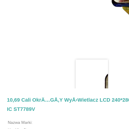
10,69 Cali OkrÄ…gÅ‚y WyÅ›wietlacz LCD 240*280
IC ST7789V
Nazwa Marki: