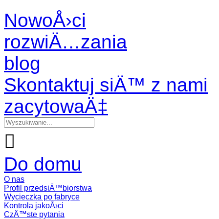
NowoÅ›ci
rozwiÄ…zania
blog
Skontaktuj siÄ™ z nami
zacytowaÄ‡

Do domu
O nas
Profil przedsiÄ™biorstwa
Wycieczka po fabryce
Kontrola jakoÅ›ci
CzÄ™ste pytania