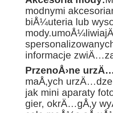
modnymi akcesoriami
biÅ¼uteria lub wyso
mody.umoÅ¼liwiajÄ
spersonalizowanych
informacje zwiÄ…
PrzenoÅ›ne urzÄ…
maÅ‚ych urzÄ…dzen
jak mini aparaty fot
gier, okrÄ…gÅ‚y wy