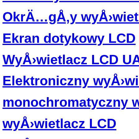
OkrÄ…gÅ‚y wyÅ›wiet
Ekran dotykowy LCD
WyÅ›wietlacz LCD U
Elektroniczny wyÅ›wi
monochromatyczny w
wyÅ›wietlacz LCD