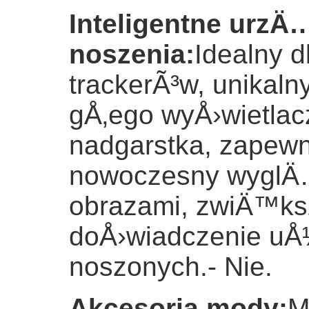
Inteligentne urzÄ
noszenia
:
Idealny d
trackerÃ³w, unikal
gÅ‚ego wyÅ›wietlac
nadgarstka, zapewn
nowoczesny wyglÄ…
obrazami, zwiÄ™ks
doÅ›wiadczenie u
noszonych.
- Nie.
Akcesoria mody
:
M