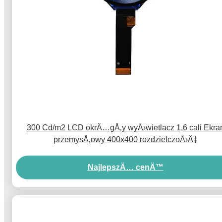
300 Cd/m2 LCD okrÄ…gÅ‚y wyÅ›wietlacz 1,6 cali Ekra
przemysÅ‚owy 400x400 rozdzielczoÅ›Ä‡
NajlepszÄ… cenÄ™