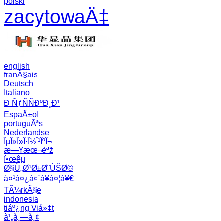
polski
zacytowaÄ‡
english
franÃ§ais
Deutsch
Italiano
Ð ÑƒÑÑÐºÐ¸Ð¹
EspaÃ±ol
portuguÃªs
Nederlandse
ÎµÎ»Î»Î·Î½Î¹ÎºÎ¬
æ—¥æœ¬èªž
í•œêµ­
Ø§Ù„Ø¹Ø±Ø¨ÙŠØ©
à¤¹à¤¿à¤¨à¥à¤¦à¥€
TÃ¼rkÃ§e
indonesia
tiáº¿ng Viá»‡t
à¹„à¸—à¸¢