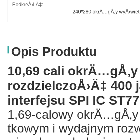
PodkreÅ›liÄ‡:
240*280 okrÄ…gÅ‚y wyÅ›wiet
Opis Produktu
10,69 cali okrÄ…gÅ‚y
rozdzielczoÅ›Ä‡ 400 
interfejsu SPI IC ST7
1,69-calowy okrÄ…gÅ‚y 
tkowym i wydajnym ro