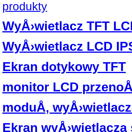
produkty
WyÅ›wietlacz TFT L
WyÅ›wietlacz LCD IP
Ekran dotykowy TFT
monitor LCD przenoÅ
moduÅ‚ wyÅ›wietlacz
Ekran wyÅ›wietlacz