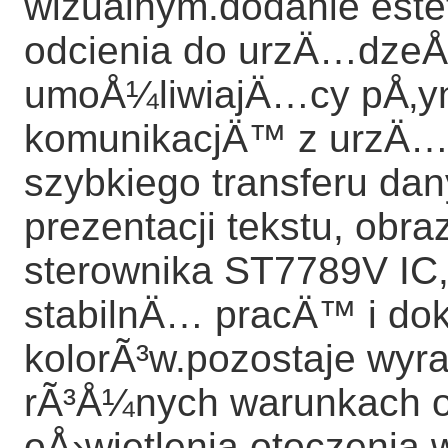
wizualnym.dodanie est
odcienia do urzÄ…dzeÅ„
umoÅ¼liwiajÄ…cy pÅ‚y
komunikacjÄ™ z urzÄ…d
szybkiego transferu dan
prezentacji tekstu, obr
sterownika ST7789V IC,
stabilnÄ… pracÄ™ i d
kolorÃ³w.pozostaje wyr
rÃ³Å¼nych warunkach o
oÅ›wietlenia otoczenia