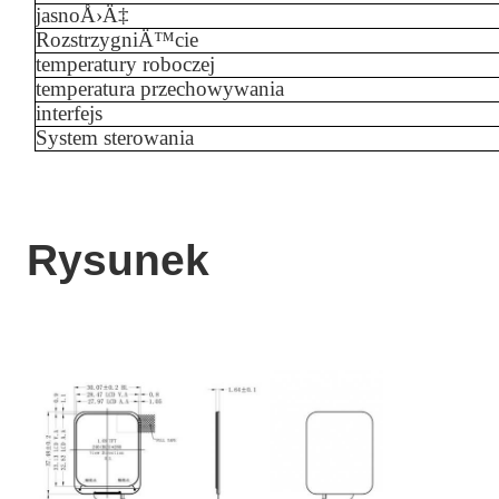
jasnoÅ›Ä‡
RozstrzygniÄ™cie
temperatury roboczej
temperatura przechowywania
interfejs
System sterowania
Rysunek