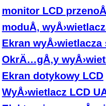
monitor LCD przenoÅ
moduÅ‚ wyÅ›wietlacz
Ekran wyÅ›wietlacz
OkrÄ…gÅ‚y wyÅ›wiet
Ekran dotykowy LCD
WyÅ›wietlacz LCD U