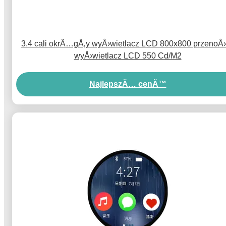
3.4 cali okrÄ…gÅ‚y wyÅ›wietlacz LCD 800x800 przenoÅ
wyÅ›wietlacz LCD 550 Cd/M2
NajlepszÄ… cenÄ™