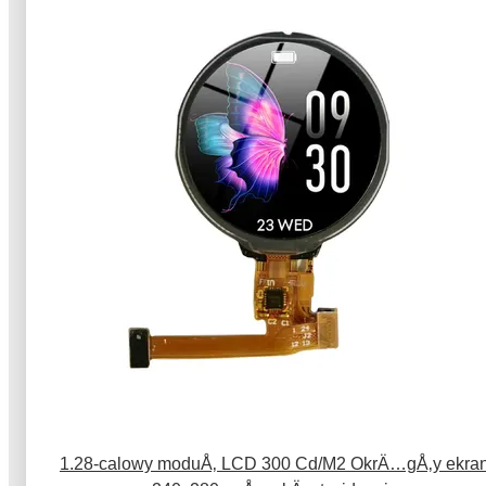
1.28-calowy moduÅ‚ LCD 300 Cd/M2 OkrÄ…gÅ‚y ekra