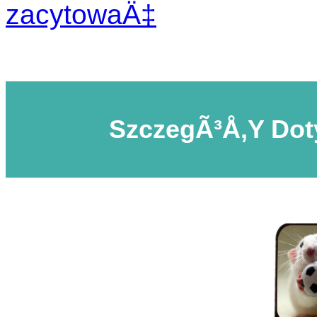
zacytowaÄ‡
SzczegÃ³Å‚y Do