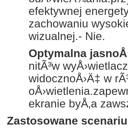
efektywnej energety
zachowaniu wysokie
wizualnej.
- Nie.
Optymalna jasnoÅ
nitÃ³w wyÅ›wietla
widocznoÅ›Ä‡ w r
oÅ›wietlenia.zapewn
ekranie byÅ‚a zaws
Zastosowane scenariu