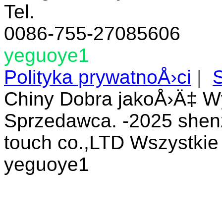
Tel.
0086-755-27085606
yeguoye1
Polityka prywatnoÅ›ci
|
Chiny Dobra jakoÅ›Ä‡ W
Sprzedawca. -2025 shenz
touch co.,LTD Wszystki
yeguoye1