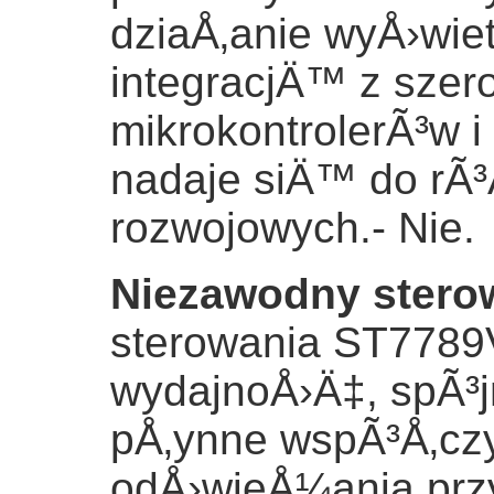
dziaÅ‚anie wyÅ›wi
integracjÄ™ z sz
mikrokontrolerÃ³w 
nadaje siÄ™ do rÃ
rozwojowych.
- Nie.
Niezawodny stero
sterowania ST7789
wydajnoÅ›Ä‡, spÃ³
pÅ‚ynne wspÃ³Å‚czy
odÅ›wieÅ¼ania.prz