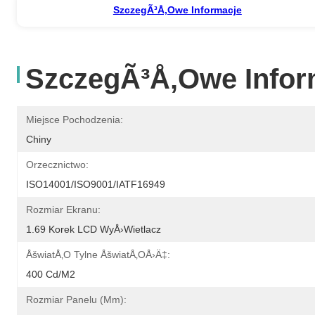
SzczegÃ³Å‚owe Informacje
SzczegÃ³Å‚owe Infor
Miejsce Pochodzenia:
Chiny
Orzecznictwo:
ISO14001/ISO9001/IATF16949
Rozmiar Ekranu:
1.69 Korek LCD WyÅ›wietlacz
ÅšwiatÅ‚o Tylne ÅšwiatÅ‚oÅ›Ä‡:
400 Cd/m2
Rozmiar Panelu (mm):