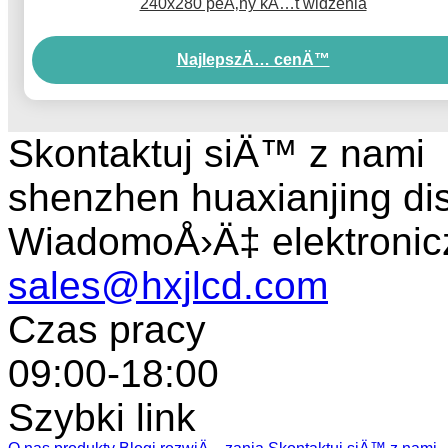
240x280 peÅ‚ny kÄ…t widzenia
NajlepszÄ… cenÄ™
Skontaktuj siÄ™ z nami
shenzhen huaxianjing di
WiadomoÅ›Ä‡ elektronic
sales@hxjlcd.com
Czas pracy
09:00-18:00
Szybki link