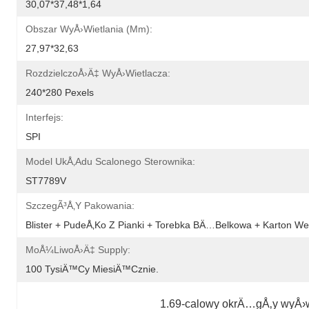
30,07*37,48*1,64
Obszar WyÅ›wietlania (mm):
27,97*32,63
RozdzielczoÅ›Ä‡ WyÅ›wietlacza:
240*280 Pexels
Interfejs:
SPI
Model UkÅ‚adu Scalonego Sterownika:
ST7789V
SzczegÃ³Å‚y Pakowania:
Blister + PudeÅ‚ko Z Pianki + Torebka BÄ…belkowa + Karton 
MoÅ¼liwoÅ›Ä‡ Supply:
100 TysiÄ™cy MiesiÄ™cznie.
1.69-calowy okrÄ…gÅ‚y wyÅ›w