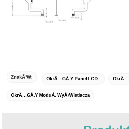
ZnakÃ³w:
OkrÄ…gÅ‚y Panel LCD
OkrÄ…g
OkrÄ…gÅ‚y ModuÅ‚ WyÅ›wietlacza