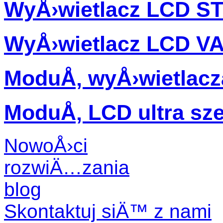
WyÅ›wietlacz LCD S
WyÅ›wietlacz LCD V
ModuÅ‚ wyÅ›wietlac
ModuÅ‚ LCD ultra sz
NowoÅ›ci
rozwiÄ…zania
blog
Skontaktuj siÄ™ z nami