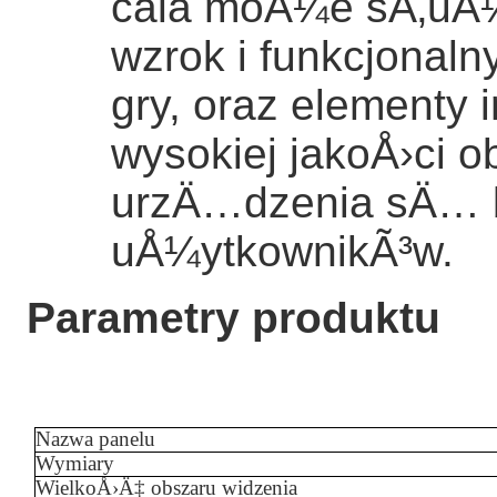
cala moÅ¼e sÅ‚uÅ
wzrok i funkcjonaln
gry, oraz elementy 
wysokiej jakoÅ›ci 
urzÄ…dzenia sÄ… ba
uÅ¼ytkownikÃ³w.
Parametry produktu
Nazwa panelu
Wymiary
WielkoÅ›Ä‡ obszaru widzenia