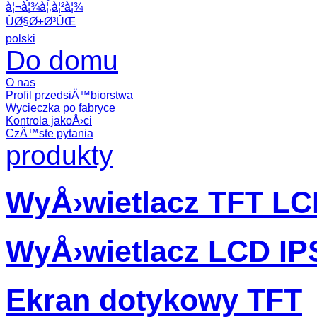
à¦¬à¦¾à¦‚à¦²à¦¾
ÙØ§Ø±Ø³ÛŒ
polski
Do domu
O nas
Profil przedsiÄ™biorstwa
Wycieczka po fabryce
Kontrola jakoÅ›ci
CzÄ™ste pytania
produkty
WyÅ›wietlacz TFT L
WyÅ›wietlacz LCD IP
Ekran dotykowy TFT