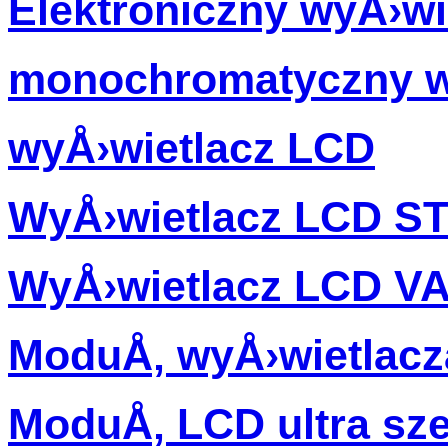
Elektroniczny wyÅ›wi
monochromatyczny w
wyÅ›wietlacz LCD
WyÅ›wietlacz LCD S
WyÅ›wietlacz LCD V
ModuÅ‚ wyÅ›wietlac
ModuÅ‚ LCD ultra sz