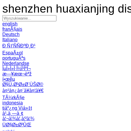
shenzhen huaxianjing di
english
franÃ§ais
Deutsch
Italiano
Ð ÑƒÑÑÐºÐ¸Ð¹
EspaÃ±ol
portuguÃªs
Nederlandse
ÎµÎ»Î»Î·Î½Î¹ÎºÎ¬
æ—¥æœ¬èªž
í•œêµ­
Ø§Ù„Ø¹Ø±Ø¨ÙŠØ©
à¤¹à¤¿à¤¨à¥à¤¦à¥€
TÃ¼rkÃ§e
indonesia
tiáº¿ng Viá»‡t
à¹„à¸—à¸¢
à¦¬à¦¾à¦‚à¦²à¦¾
ÙØ§Ø±Ø³ÛŒ