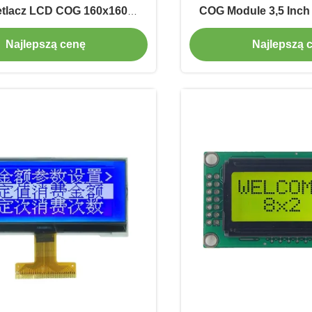
tlacz LCD COG 160x160
COG Module 3,5 Inch S
erownik IC UC1698u
Interfac
Najlepszą cenę
Najlepszą 