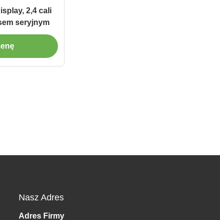
play, 2,4 cali
jsem seryjnym
cenę
Nasz Adres
Adres Firmy