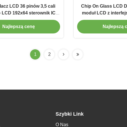
acz LCD 36 pinów 3,5 cali
Chip On Glass LCD Dis
 LCD 192x64 sterownik IC
moduł LCD z interfe
IST3020
Najlepszą cenę
Najlepszą 
1
2
Szybki Link
O Nas
h