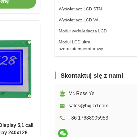
cenę
Wyświetlacz LCD STN
Wyświetlacz LCD VA
Moduł wyświetlacza LCD
Moduł LCD ultra
szerokotemperaturowy
Skontaktuj się z nami
Mr. Ross Ye
sales@hxjlcd.com
+86 17688905953
splay 5,1 cali
lay 240x128