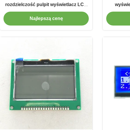
rozdzielczość pulpit wyświetlacz LCD
wyświe
dla samochodu
st
Najlepszą cenę