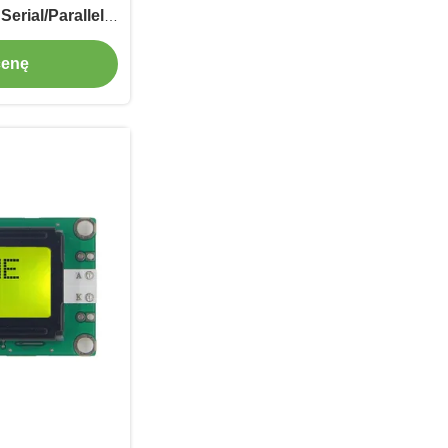
erial/Parallel
e
cenę