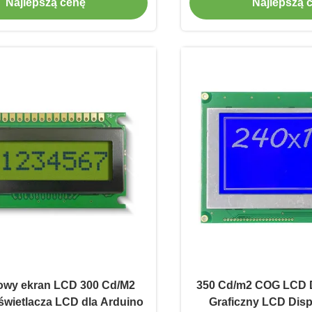
Najlepszą cenę
Najlepszą 
lowy ekran LCD 300 Cd/M2
350 Cd/m2 COG LCD Di
wietlacza LCD dla Arduino
Graficzny LCD Disp