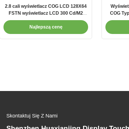
2.8 cali wyświetlacz COG LCD 128X64
Wyświetl
FSTN wyświetlacz LCD 300 Cd/M2
COG Typ
sterownik IC ST7565R
Najlepszą cenę
Skontaktuj Się Z Nami
Shenzhen Huaxianjing Display Touc