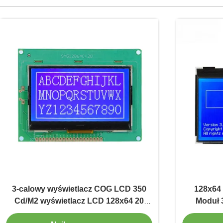
3-calowy wyświetlacz COG LCD 350
128x64
Cd/M2 wyświetlacz LCD 128x64 20
Moduł 3
pinów równoległy interfejs