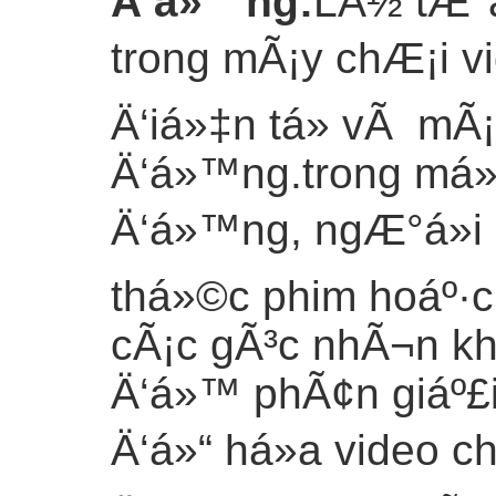
Ä‘á»™ng
:
LÃ½ tÆ°á
trong mÃ¡y chÆ¡i vi
Ä‘iá»‡n tá»­ vÃ mÃ
Ä‘á»™ng.trong má»
Ä‘á»™ng, ngÆ°á»i
thá»©c phim hoáº·c 
cÃ¡c gÃ³c nhÃ¬n k
Ä‘á»™ phÃ¢n giáº£i
Ä‘á»“ há»a video ch