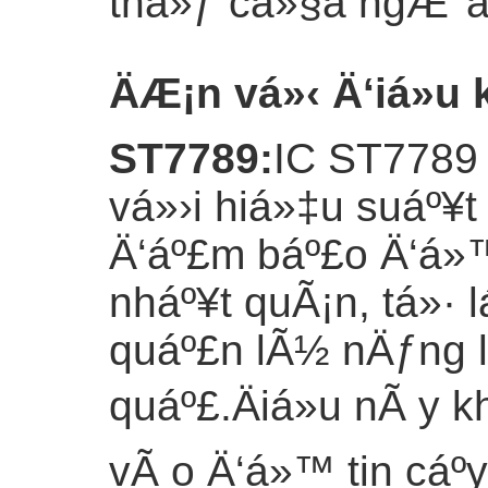
thá»ƒ cá»§a ngÆ°á»
ÄÆ¡n vá»‹ Ä‘iá»u 
ST7789
:
IC ST7789 
vá»›i hiá»‡u suáº¥t
Ä‘áº£m báº£o Ä‘á»™
nháº¥t quÃ¡n, tá»· 
quáº£n lÃ½ nÄƒng 
quáº£.Äiá»u nÃ y
vÃ o Ä‘á»™ tin cáº­