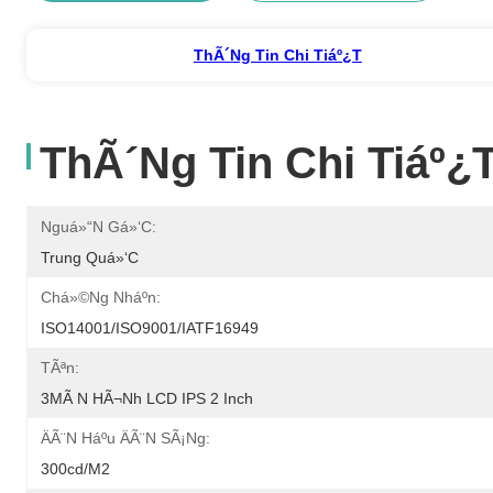
ThÃ´ng Tin Chi Tiáº¿t
ThÃ´ng Tin Chi Tiáº¿
Nguá»“n Gá»‘c:
Trung Quá»‘c
Chá»©ng Nháº­n:
ISO14001/ISO9001/IATF16949
TÃªn:
3MÃ N HÃ¬nh LCD IPS 2 Inch
ÄÃ¨n Háº­u ÄÃ¨n SÃ¡ng:
300cd/m2