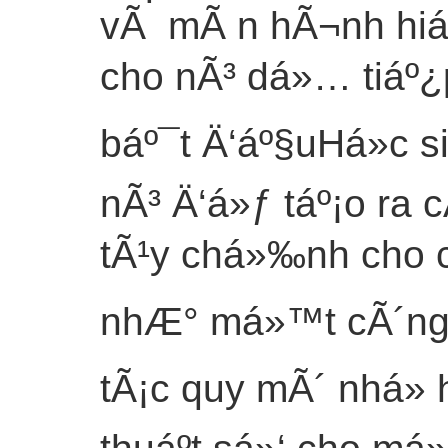
vÃ mÃ n hÃ¬nh hiá»
cho nÃ³ dá»… tiáº¿p
báº¯t Ä‘áº§uHá»c s
nÃ³ Ä‘á»ƒ táº¡o ra 
tÃ¹y chá»‰nh cho c
nhÆ° má»™t cÃ´ng 
tÃ¡c quy mÃ´ nhá»