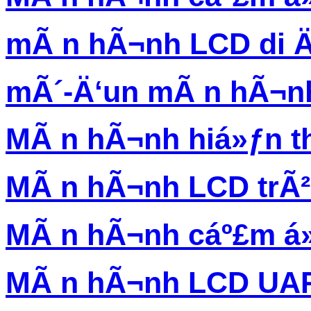
mÃ n hÃ¬nh LCD di 
mÃ´-Ä‘un mÃ n hÃ¬n
MÃ n hÃ¬nh hiá»ƒn th
MÃ n hÃ¬nh LCD trÃ
MÃ n hÃ¬nh cáº£m á
MÃ n hÃ¬nh LCD UA