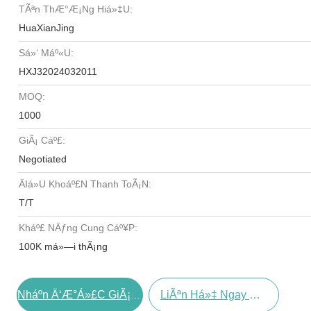
TÃªn ThÆ°Æ¡ng Hiá»‡u:
HuaXianJing
Sá»‘ Máº«u:
HXJ32024032011
MOQ:
1000
GiÃ¡ Cáº£:
Negotiated
Äiá»u Khoáº£n Thanh ToÃ¡n:
T/T
Kháº£ NÄƒng Cung Cáº¥p:
100K má»—i thÃ¡ng
LiÃªn Há»‡ Ngay BÃ¢y Giá»
Nháº­n Ä‘Æ°á»£c GiÃ¡ Tá»‘t Nháº¥t