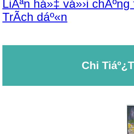
LiÃªn há»‡ vá»›i chÃºng 
TrÃ­ch dáº«n
Chi Tiáº¿