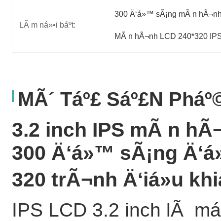
300 Ä‘á»™ sÃ¡ng mÃ n hÃ¬n
LÃ m ná»•i báº­t:
MÃ n hÃ¬nh LCD 240*320 IP
MÃ´ Táº£ Sáº£n Phá
3.2 inch IPS mÃ n hÃ
300 Ä‘á»™ sÃ¡ng Ä‘á»
320 trÃ¬nh Ä‘iá»u kh
IPS LCD 3.2 inch lÃ má