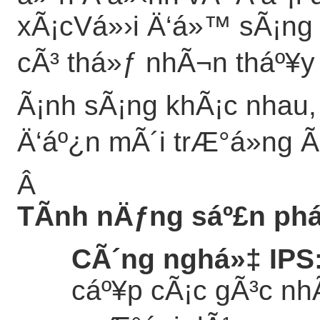
xÃ¡cVá»›i Ä‘á»™ sÃ¡ng 
cÃ³ thá»ƒ nhÃ¬n tháº¥y t
Ã¡nh sÃ¡ng khÃ¡c nhau,
Ä‘áº¿n mÃ´i trÆ°á»ng Ã
Â
TÃ­nh nÄƒng sáº£n ph
CÃ´ng nghá»‡ IPS
cáº¥p cÃ¡c gÃ³c n