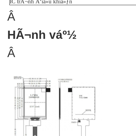
IC trÃ¬nh Ä‘iá»u khiá»ƒn
Â
HÃ¬nh váº½
Â