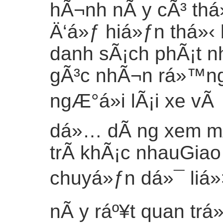
hÃ¬nh nÃ y cÃ³ thá
Ä‘á»ƒ hiá»ƒn thá»‹ 
danh sÃ¡ch phÃ¡t n
gÃ³c nhÃ¬n rá»™ng
ngÆ°á»i lÃ¡i xe vÃ
dá»… dÃ ng xem mÃ
trÃ­ khÃ¡c nhauGia
chuyá»ƒn dá»¯ liá»
nÃ y ráº¥t quan trá»