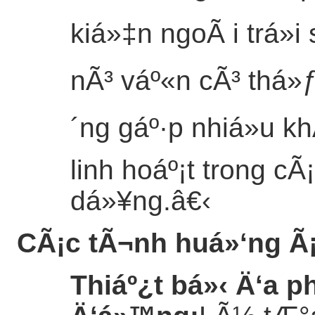
kiá»‡n ngoÃ i trá»
nÃ³ váº«n cÃ³ thá»
´ng gáº·p nhiá»u k
linh hoáº¡t trong c
dá»¥ng.
â€‹
CÃ¡c tÃ¬nh huá»‘ng Ã
Thiáº¿t bá»‹ Ä‘a 