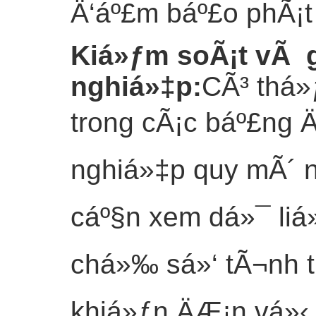
Ä‘áº£m báº£o phÃ¡t 
Kiá»ƒm soÃ¡t vÃ g
nghiá»‡p
:
CÃ³ thá»
trong cÃ¡c báº£ng Ä
nghiá»‡p quy mÃ´ n
cáº§n xem dá»¯ liá»
chá»‰ sá»‘ tÃ¬nh t
khiá»ƒn.ÄÆ¡n vá»‹ 