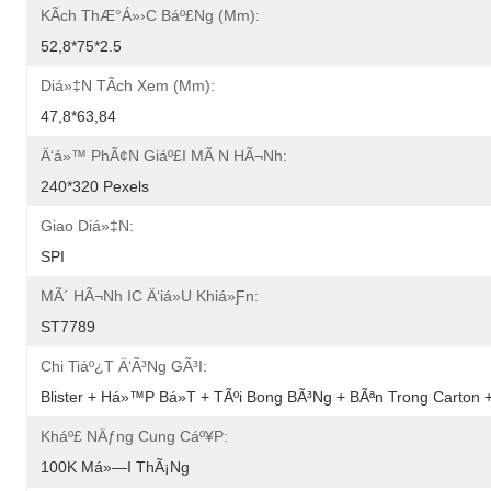
KÃ­ch ThÆ°á»›c Báº£ng (mm):
52,8*75*2.5
Diá»‡n TÃ­ch Xem (mm):
47,8*63,84
Ä‘á»™ PhÃ¢n Giáº£i MÃ N HÃ¬nh:
240*320 Pexels
Giao Diá»‡n:
SPI
MÃ´ HÃ¬nh IC Ä‘iá»u Khiá»ƒn:
ST7789
Chi Tiáº¿t Ä‘Ã³ng GÃ³i:
Blister + Há»™p Bá»t + TÃºi Bong BÃ³ng + BÃªn Trong Carton 
Kháº£ NÄƒng Cung Cáº¥p:
100K Má»—I ThÃ¡ng