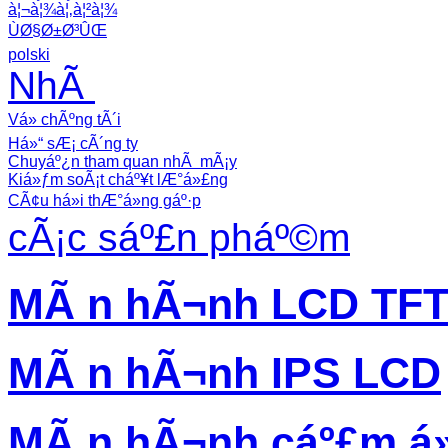
à¦¬à¦¾à¦‚à¦²à¦¾
ÙØ§Ø±Ø³ÛŒ
polski
NhÃ
Vá» chÃºng tÃ´i
Há»“ sÆ¡ cÃ´ng ty
Chuyáº¿n tham quan nhÃ mÃ¡y
Kiá»ƒm soÃ¡t cháº¥t lÆ°á»£ng
CÃ¢u há»i thÆ°á»ng gáº·p
cÃ¡c sáº£n pháº©m
MÃ n hÃ¬nh LCD TF
MÃ n hÃ¬nh IPS LCD
MÃ n hÃ¬nh cáº£m á