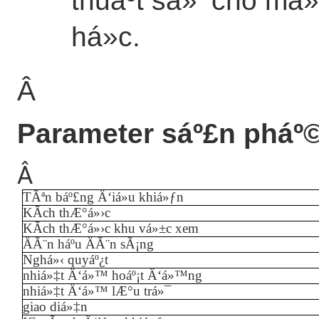
thuáº­t sá»‘ cho má
há»c.
Â
Parameter sáº£n pháº
Â
TÃªn báº£ng Ä‘iá»u khiá»ƒn
KÃ­ch thÆ°á»›c
KÃ­ch thÆ°á»›c khu vá»±c xem
ÄÃ¨n háº­u ÄÃ¨n sÃ¡ng
Nghá»‹ quyáº¿t
nhiá»‡t Ä‘á»™ hoáº¡t Ä‘á»™ng
nhiá»‡t Ä‘á»™ lÆ°u trá»¯
giao diá»‡n