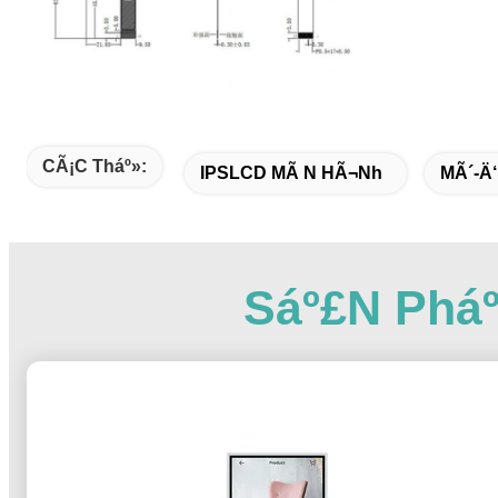
CÃ¡c Tháº»:
IPSLCD MÃ N HÃ¬nh
MÃ´-Ä
Sáº£n Phá