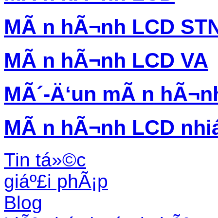
MÃ n hÃ¬nh LCD ST
MÃ n hÃ¬nh LCD VA
MÃ´-Ä‘un mÃ n hÃ¬n
MÃ n hÃ¬nh LCD nhi
Tin tá»©c
giáº£i phÃ¡p
Blog