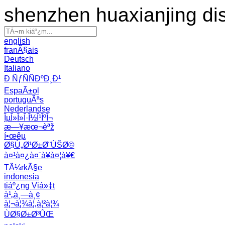
shenzhen huaxianjing di
english
franÃ§ais
Deutsch
Italiano
Ð ÑƒÑÑÐºÐ¸Ð¹
EspaÃ±ol
portuguÃªs
Nederlandse
ÎµÎ»Î»Î·Î½Î¹ÎºÎ¬
æ—¥æœ¬èªž
í•œêµ­
Ø§Ù„Ø¹Ø±Ø¨ÙŠØ©
à¤¹à¤¿à¤¨à¥à¤¦à¥€
TÃ¼rkÃ§e
indonesia
tiáº¿ng Viá»‡t
à¹„à¸—à¸¢
à¦¬à¦¾à¦‚à¦²à¦¾
ÙØ§Ø±Ø³ÛŒ