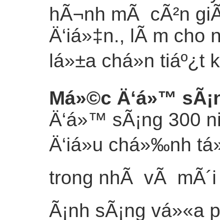
hÃ¬nh mÃ cÃ²n giÃº
Ä‘iá»‡n., lÃ m cho
lá»±a chá»n tiáº¿
Má»©c Ä‘á»™ sÃ¡n
Ä‘á»™ sÃ¡ng 300 n
Ä‘iá»u chá»‰nh tá»
trong nhÃ vÃ mÃ´i t
Ã¡nh sÃ¡ng vá»«a ph