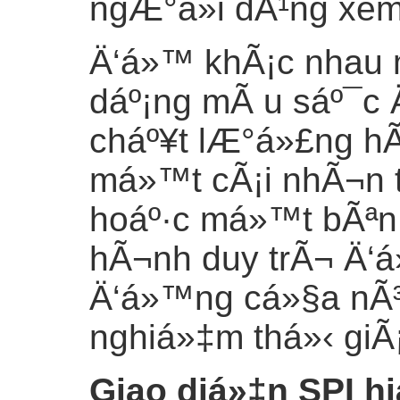
ngÆ°á»i dÃ¹ng xe
Ä‘á»™ khÃ¡c nhau 
dáº¡ng mÃ u sáº¯c 
cháº¥t lÆ°á»£ng h
má»™t cÃ¡i nhÃ¬n t
hoáº·c má»™t bÃªn 
hÃ¬nh duy trÃ¬ Ä‘
Ä‘á»™ng cá»§a nÃ³,
nghiá»‡m thá»‹ giÃ
Giao diá»‡n SPI h