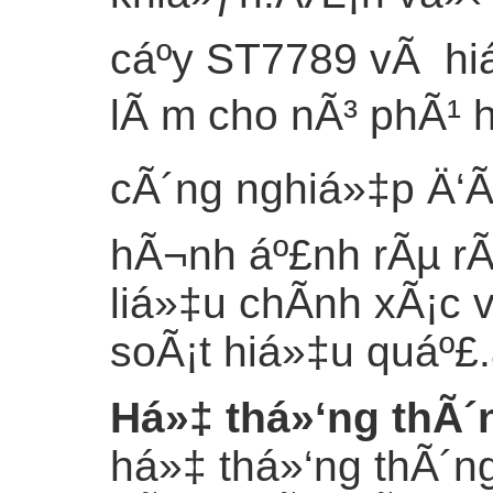
cáº­y ST7789 vÃ hi
lÃ m cho nÃ³ phÃ¹ 
cÃ´ng nghiá»‡p Ä‘Ã²
hÃ¬nh áº£nh rÃµ rÃ 
liá»‡u chÃ­nh xÃ¡c
soÃ¡t hiá»‡u quáº£.
Há»‡ thá»‘ng thÃ´ng
há»‡ thá»‘ng thÃ´ng 