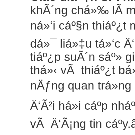
khÃ´ng chá»‰ lÃ m
ná»‘i cáº§n thiáº¿t
dá»¯ liá»‡u tá»‘c 
tiáº¿p suÃ´n sáº» 
thá»‹ vÃ thiáº¿t b
nÄƒng quan trá»ng
Ä‘Ã²i há»i cáº­p nh
vÃ Ä‘Ã¡ng tin cáº­y.