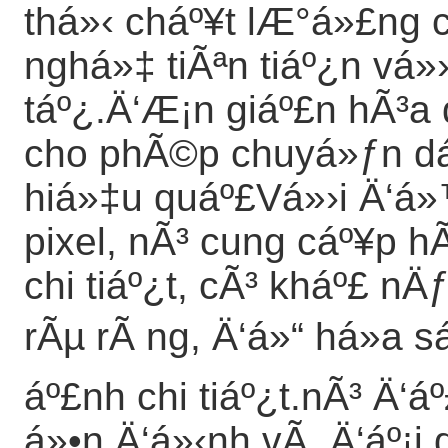
thá»‹ cháº¥t lÆ°á»£ng 
nghá»‡ tiÃªn tiáº¿n vá»›
táº¿.Ä‘Æ¡n giáº£n hÃ³a 
cho phÃ©p chuyá»ƒn dá
hiá»‡u quáº£Vá»›i Ä‘á
pixel, nÃ³ cung cáº¥p 
chi tiáº¿t, cÃ³ kháº£ n
rÃµ rÃ ng, Ä‘á»“ há»a
áº£nh chi tiáº¿t.nÃ³ Ä‘
á»•n Ä‘á»‹nh vÃ Ä‘áº¡i 