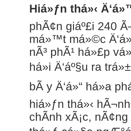
Hiá»ƒn thá»‹ Ä‘á»
phÃ¢n giáº£i 240 Ã
má»™t má»©c Ä‘á»™ 
nÃ³ phÃ¹ há»£p vá»
há»i Ä‘áº§u ra trá
bÃ y Ä‘á»“ há»a ph
hiá»ƒn thá»‹ hÃ¬nh 
chÃ­nh xÃ¡c, nÃ¢ng 