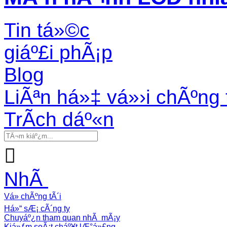
Tin tá»©c
giáº£i phÃ¡p
Blog
LiÃªn há»‡ vá»›i chÃºng 
TrÃ­ch dáº«n

NhÃ
Vá» chÃºng tÃ´i
Há»“ sÆ¡ cÃ´ng ty
Chuyáº¿n tham quan nhÃ mÃ¡y
Kiá»ƒm soÃ¡t cháº¥t lÆ°á»£ng