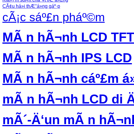
CÃ¢u há»i thÆ°á»ng gáº·p
cÃ¡c sáº£n pháº©m
MÃ n hÃ¬nh LCD TF
MÃ n hÃ¬nh IPS LCD
MÃ n hÃ¬nh cáº£m á
mÃ n hÃ¬nh LCD di 
mÃ´-Ä‘un mÃ n hÃ¬n