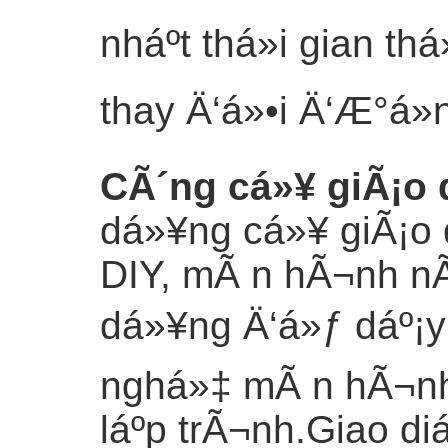
nháº­t thá»i gian t
thay Ä‘á»•i Ä‘Æ°á»
CÃ´ng cá»¥ giÃ¡o 
dá»¥ng cá»¥ giÃ¡o
DIY, mÃ n hÃ¬nh nÃ
dá»¥ng Ä‘á»ƒ dáº¡y 
nghá»‡ mÃ n hÃ¬nh
láº­p trÃ¬nh.Giao 