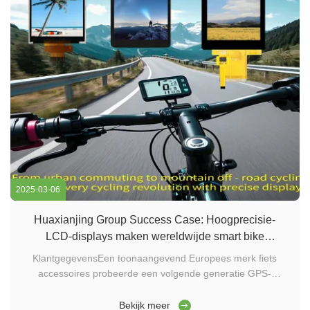
2025-03-06
Huaxianjing Group Success Case: Hoogprecisie-
LCD-displays maken wereldwijde smart bike
computer upgrade mogelijk
KlantgegevensEen toonaangevend Europees merk fiets
accessoires probeerde een volgende generatie GPS-
computers te ontwikkelen, met als doel de
industriestandaarden te doorbreken op het gebied van
Bekijk meer