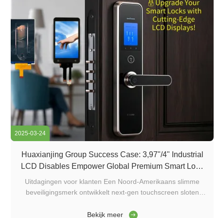
2025-03-24
Huaxianjing Group Success Case: 3,97"/4" Industrial
LCD Disables Empower Global Premium Smart Lock
Innovation
Uitdagingen voor klanten Een Noord-Amerikaans slimme
beveiligingsmerk ontwikkelt next-gen touchscreen sloten
geconfronteerd: Slechte leesbaarheid in zonlicht: Displays
wazig onder direct zonlicht voor PIN/meldingen Overmatig
Bekijk meer