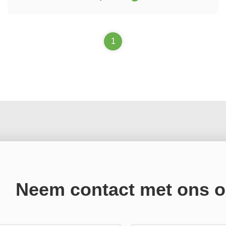
leesbaarheid door zonlicht, ultra laag energieverbruik,en
extreme aanpassingsvermogen voor het milieu om ...
1
Neem contact met ons 