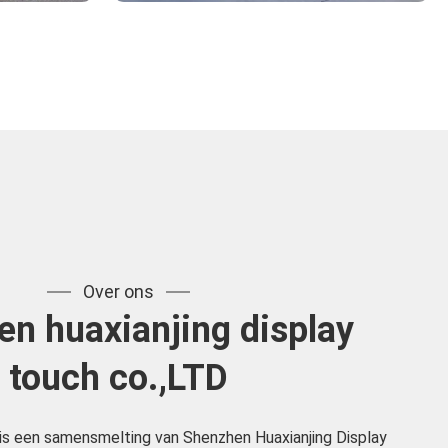
Over ons
n huaxianjing display
touch co.,LTD
 is een samensmelting van Shenzhen Huaxianjing Display