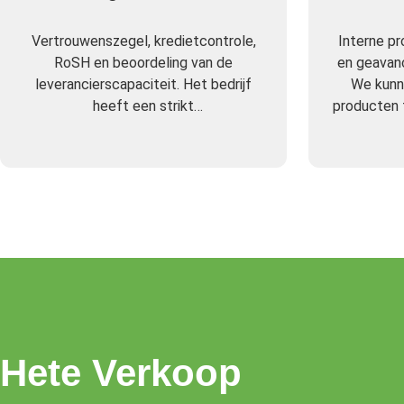
Vertrouwenszegel, kredietcontrole,
Interne p
RoSH en beoordeling van de
en geavan
leverancierscapaciteit. Het bedrijf
We kunn
heeft een strikt
producten t
kwaliteitscontrolesysteem en een
professioneel testlaboratorium.
Hete Verkoop