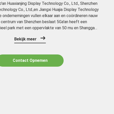
o'an Huaxianjing Display Technology Co., Ltd., Shenzhen
echnology Co., Ltd.,en Jiangxi Huajia Display Technology
rne ondernemingen vullen elkaar aan en coördineren nauw
 centrum van Shenzhen beslaat 5Ga'an heeft een
ieel park met een oppervlakte van 50 mu en Shanggao
euw uitgebreide fabriek van 12.000 vierkante ...
Bekijk meer
Contact Opnemen