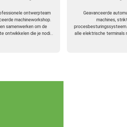
rofessionele ontwerpteam
Geavanceerde automa
ceerde machineworkshop.
machines, strik
en samenwerken om de
procesbesturingssysteem
e ontwikkelen die je nodig
alle elektrische terminals
hebt.
niet nodig heeft