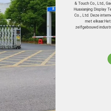
& Touch Co., Ltd., Ga
Huaxianjing Display T
Co.., Ltd. Deze inte
met elkaar.Het
zelfgebouwd industr
heeft een ni