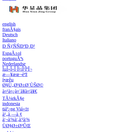
english
franÃ§ais
Deutsch
Italiano
Ð ÑƒÑÑÐºÐ¸Ð¹
EspaÃ±ol
portuguÃªs
Nederlandse
ÎµÎ»Î»Î·Î½Î¹ÎºÎ¬
æ—¥æœ¬èªž
í•œêµ­
Ø§Ù„Ø¹Ø±Ø¨ÙŠØ©
à¤¹à¤¿à¤¨à¥à¤¦à¥€
TÃ¼rkÃ§e
indonesia
tiáº¿ng Viá»‡t
à¹„à¸—à¸¢
à¦¬à¦¾à¦‚à¦²à¦¾
ÙØ§Ø±Ø³ÛŒ