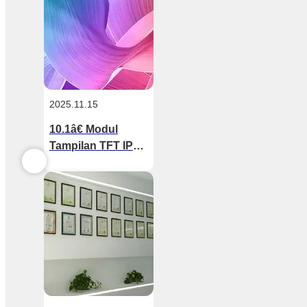
2025.11.15
10.1â€ Modul
Tampilan TFT IPS
In-Cell â€“ Desain
Ramping untuk
Elektronik
Portabel dan
Konsumen Indoor