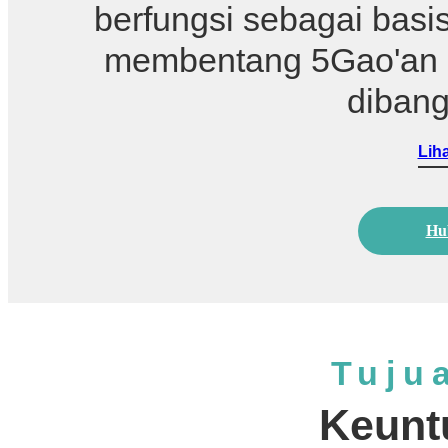
berfungsi sebagai bas
membentang 5Gao'an m
dibangu
Liha
Hu
Tuju
Keunt