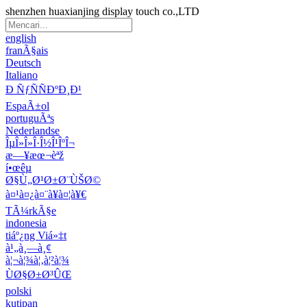
shenzhen huaxianjing display touch co.,LTD
english
franÃ§ais
Deutsch
Italiano
Ð ÑƒÑÑÐºÐ¸Ð¹
EspaÃ±ol
portuguÃªs
Nederlandse
ÎµÎ»Î»Î·Î½Î¹ÎºÎ¬
æ—¥æœ¬èªž
í•œêµ­
Ø§Ù„Ø¹Ø±Ø¨ÙŠØ©
à¤¹à¤¿à¤¨à¥à¤¦à¥€
TÃ¼rkÃ§e
indonesia
tiáº¿ng Viá»‡t
à¹„à¸—à¸¢
à¦¬à¦¾à¦‚à¦²à¦¾
ÙØ§Ø±Ø³ÛŒ
polski
kutipan