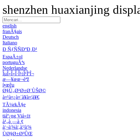
shenzhen huaxianjing displ
english
franÃ§ais
Deutsch
Italiano
Ð ÑƒÑÑÐºÐ¸Ð¹
EspaÃ±ol
portuguÃªs
Nederlandse
ÎµÎ»Î»Î·Î½Î¹ÎºÎ¬
æ—¥æœ¬èªž
í•œêµ­
Ø§Ù„Ø¹Ø±Ø¨ÙŠØ©
à¤¹à¤¿à¤¨à¥à¤¦à¥€
TÃ¼rkÃ§e
indonesia
tiáº¿ng Viá»‡t
à¹„à¸—à¸¢
à¦¬à¦¾à¦‚à¦²à¦¾
ÙØ§Ø±Ø³ÛŒ