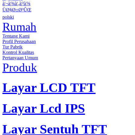
à¦¬à¦¾à¦‚à¦²à¦¾
ÙØ§Ø±Ø³ÛŒ
polski
Rumah
Tentang Kami
Profil Perusahaan
Tur Pabrik
Kontrol Kualitas
Pertanyaan Umum
Produk
Layar LCD TFT
Layar Lcd IPS
Layar Sentuh TFT