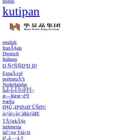
polski
kutipan
english
franÃ§ais
Deutsch
Italiano
Ð ÑƒÑÑÐºÐ¸Ð¹
EspaÃ±ol
portuguÃªs
Nederlandse
ÎµÎ»Î»Î·Î½Î¹ÎºÎ¬
æ—¥æœ¬èªž
í•œêµ­
Ø§Ù„Ø¹Ø±Ø¨ÙŠØ©
à¤¹à¤¿à¤¨à¥à¤¦à¥€
TÃ¼rkÃ§e
indonesia
tiáº¿ng Viá»‡t
à¹„à¸—à¸¢