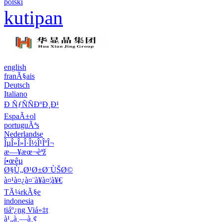
polski
kutipan
english
franÃ§ais
Deutsch
Italiano
Ð ÑƒÑÑÐºÐ¸Ð¹
EspaÃ±ol
portuguÃªs
Nederlandse
ÎµÎ»Î»Î·Î½Î¹ÎºÎ¬
æ—¥æœ¬èªž
í•œêµ­
Ø§Ù„Ø¹Ø±Ø¨ÙŠØ©
à¤¹à¤¿à¤¨à¥à¤¦à¥€
TÃ¼rkÃ§e
indonesia
tiáº¿ng Viá»‡t
à¹„à¸—à¸¢