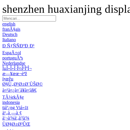
shenzhen huaxianjing displ
english
franÃ§ais
Deutsch
Italiano
Ð ÑƒÑÑÐºÐ¸Ð¹
EspaÃ±ol
portuguÃªs
Nederlandse
ÎµÎ»Î»Î·Î½Î¹ÎºÎ¬
æ—¥æœ¬èªž
í•œêµ­
Ø§Ù„Ø¹Ø±Ø¨ÙŠØ©
à¤¹à¤¿à¤¨à¥à¤¦à¥€
TÃ¼rkÃ§e
indonesia
tiáº¿ng Viá»‡t
à¹„à¸—à¸¢
à¦¬à¦¾à¦‚à¦²à¦¾
ÙØ§Ø±Ø³ÛŒ