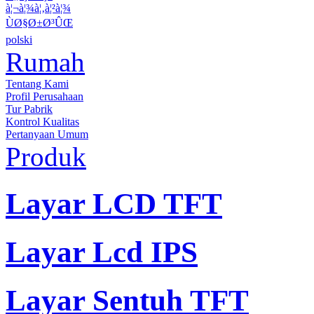
à¦¬à¦¾à¦‚à¦²à¦¾
ÙØ§Ø±Ø³ÛŒ
polski
Rumah
Tentang Kami
Profil Perusahaan
Tur Pabrik
Kontrol Kualitas
Pertanyaan Umum
Produk
Layar LCD TFT
Layar Lcd IPS
Layar Sentuh TFT