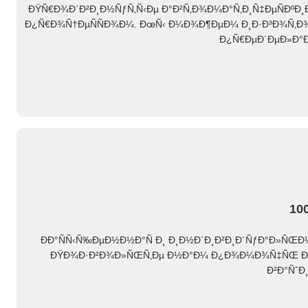
ÐŸÑ€Ð¾Ð´Ð²Ð¸Ð½ÑƒÑ‚Ñ‹Ðµ Ð°Ð²Ñ‚Ð¾Ð¼Ð°Ñ‚Ð¸Ñ‡ÐµÑÐºÐ¸Ðµ
Ð¿Ñ€Ð¾Ñ†ÐµÑÑÐ¾Ð¼. ÐœÑ‹ Ð¼Ð¾Ð¶ÐµÐ¼ Ð¸Ð·Ð³Ð¾Ñ‚Ð¾Ð²
Ð¿Ñ€ÐµÐ´ÐµÐ»Ð°Ð
10
ÐÐ°ÑÑ‹Ñ‰ÐµÐ½Ð½Ð°Ñ Ð¸ Ð¸Ð½Ð´Ð¸Ð²Ð¸Ð´ÑƒÐ°Ð»ÑŒÐ½
ÐŸÐ¾Ð·Ð²Ð¾Ð»ÑŒÑ‚Ðµ Ð½Ð°Ð¼ Ð¿Ð¾Ð¼Ð¾Ñ‡ÑŒ Ð²Ð°
Ð²Ð°Ñˆ