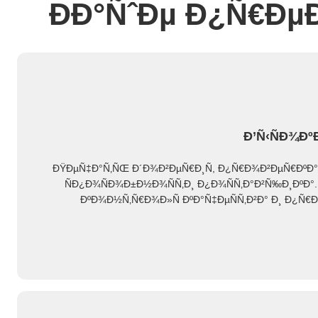
ÐÐ°ÑˆÐµ Ð¿Ñ€Ð
Ð’Ñ‹ÑÐ¾Ðº
ÐŸÐµÑ‡Ð°Ñ‚ÑŒ Ð´Ð¾Ð²ÐµÑ€Ð¸Ñ, Ð¿Ñ€Ð¾Ð²ÐµÑ€ÐºÐ°
ÑÐ¿Ð¾ÑÐ¾Ð±Ð½Ð¾ÑÑ‚Ð¸ Ð¿Ð¾ÑÑ‚Ð°Ð²Ñ‰Ð¸ÐºÐ°.
ÐºÐ¾Ð½Ñ‚Ñ€Ð¾Ð»Ñ ÐºÐ°Ñ‡ÐµÑÑ‚Ð²Ð° Ð¸ Ð¿Ñ