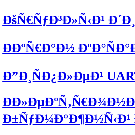
ÐšÑ€ÑƒÐ³Ð»Ñ‹Ð¹ Ð´Ð
Ð­ÐºÑ€Ð°Ð½ ÐºÐ°ÑÐ°
Ð”Ð¸ÑÐ¿Ð»ÐµÐ¹ UA
Ð­Ð»ÐµÐºÑ‚Ñ€Ð¾Ð½Ð
Ð±ÑƒÐ¼Ð°Ð¶Ð½Ñ‹Ð¹ 