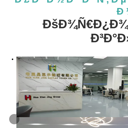
Ð
ÐšÐ¾Ñ€Ð¿Ð¾Ñ
Ð³Ð°Ð