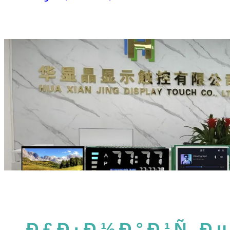
Ð£Ð·Ð½Ð°Ð¹Ñ‚Ð