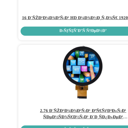
16 Ð´ÑŽÐ¹Ð¼Ð¾Ð²Ñ‹Ð¹ HD Ð¼Ð¾Ð½Ð¸Ñ‚Ð¾Ñ€ 192
Ð›ÑƒÑ‡ÑˆÐ°Ñ Ñ†ÐµÐ½Ð°
2.76 Ð´ÑŽÐ¹Ð¼Ð¾Ð²Ñ‹Ð¹ ÐºÑ€ÑƒÐ³Ð»Ñ‹Ð¹
ÑÐµÐ½ÑÐ¾Ñ€Ð½Ñ‹Ð¹ Ð´Ð¸ÑÐ¿Ð»ÐµÐ¹
Ð¿Ð¾Ñ€Ñ‚Ð°Ñ‚Ð¸Ð²Ð½Ñ‹Ð¹ Ð–Ðš-Ð´Ð¸ÑÐ¿Ð»ÐµÐ