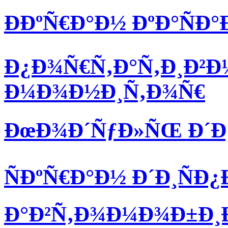
Ð­ÐºÑ€Ð°Ð½ ÐºÐ°ÑÐ°
Ð¿Ð¾Ñ€Ñ‚Ð°Ñ‚Ð¸Ð²Ð½
Ð¼Ð¾Ð½Ð¸Ñ‚Ð¾Ñ€
ÐœÐ¾Ð´ÑƒÐ»ÑŒ Ð´Ð¸
ÑÐºÑ€Ð°Ð½ Ð´Ð¸ÑÐ¿
Ð°Ð²Ñ‚Ð¾Ð¼Ð¾Ð±Ð¸Ð