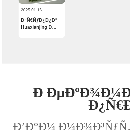
Ð¿Ð¾Ñ‚Ñ€ÐµÐ±Ð¸Ñ‚ÐµÐ»ÑŒÑÐºÐ¸Ñ…
Ñ‚Ð¾Ð²Ð°Ñ€Ð¾Ð²
2025.01.16
Ð“Ñ€ÑƒÐ¿Ð¿Ð°
Huaxianjing Ð
´Ð¾ÑÑ‚Ð¸Ð³Ð°ÐµÑ‚
Ð¿Ð»Ð¾Ð
´Ð¾Ñ‚Ð²Ð¾Ñ€Ð½Ñ‹Ñ…
Ñ€ÐµÐ·ÑƒÐ»ÑŒÑ‚Ð°Ñ‚Ð¾Ð²
Ð²
Ð¾Ð±Ð»Ð°ÑÑ‚Ð¸
Ð¸Ð½Ð½Ð¾Ð²Ð°Ñ†Ð¸Ð¹
Ð¸
Ð ÐµÐºÐ¾Ð¼Ð
Ñ€Ð°Ð·Ð²Ð¸Ñ‚Ð¸Ñ,
Ñ
Ð¿Ñ€
Ð·Ð°Ð¼ÐµÑ‡Ð°Ñ‚ÐµÐ»ÑŒÐ½Ñ‹Ð¼
Ñ€Ð°ÑÑˆÐ¸Ñ€ÐµÐ½Ð¸ÐµÐ¼
Ñ€Ñ‹Ð½ÐºÐ°
Ð’Ð°Ð¼ Ð¼Ð¾Ð³ÑƒÑ‚