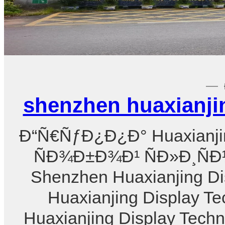
shenzhen huaxianjin
Ð“Ñ€ÑƒÐ¿Ð¿Ð° Huaxianji
ÑÐ¾Ð±Ð¾Ð¹ ÑÐ»Ð¸Ñ
Shenzhen Huaxianjing Dis
Huaxianjing Display Te
Huaxianjing Display Techno