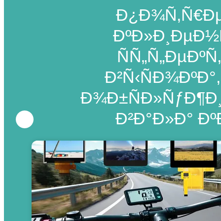
Ð¿Ð¾Ñ‚Ñ€Ðµ
ÐºÐ»Ð¸ÐµÐ½
ÑÑ„Ñ„ÐµÐº
Ð²Ñ‹ÑÐ¾ÐºÐ°
Ð¾Ð±ÑÐ»ÑƒÐ¶Ð
Ð²Ð°Ð»Ð° Ð