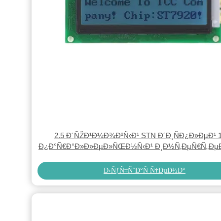
2.5 Ð´ÑŽÐ¹Ð¼Ð¾Ð²Ñ‹Ð¹ STN Ð´Ð¸ÑÐ¿Ð»ÐµÐ¹ 1
Ð¿Ð°Ñ€Ð°Ð»Ð»ÐµÐ»ÑŒÐ½Ñ‹Ð¹ Ð¸Ð½Ñ‚ÐµÑ€Ñ„ÐµÐ¹Ñ
32 Ñ€Ð°Ð·Ñ€ÐµÑˆÐµÐ½Ð¸Ðµ 350 ÑÐ²ÐµÑ‚Ð¾Ð²Ð
´Ñ€Ð°Ð¹Ð²ÐµÑ€ IC ST7920 Ñ Ð¿Ð»Ð°Ñ‚Ð¾Ð¹ 
Ð›ÑƒÑ‡ÑˆÐ°Ñ Ñ†ÐµÐ½Ð°