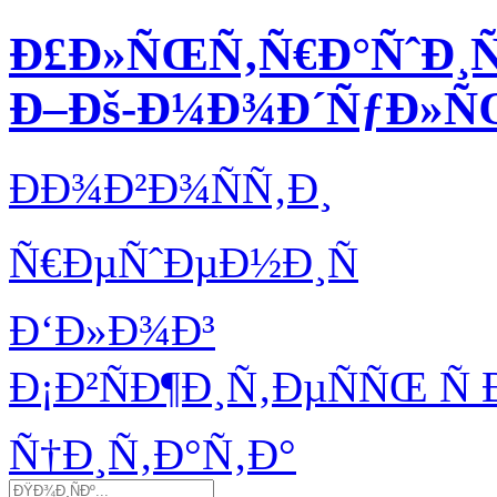
Ð£Ð»ÑŒÑ‚Ñ€Ð°ÑˆÐ¸
Ð–Ðš-Ð¼Ð¾Ð´ÑƒÐ»Ñ
ÐÐ¾Ð²Ð¾ÑÑ‚Ð¸
Ñ€ÐµÑˆÐµÐ½Ð¸Ñ
Ð‘Ð»Ð¾Ð³
Ð¡Ð²ÑÐ¶Ð¸Ñ‚ÐµÑÑŒ Ñ
Ñ†Ð¸Ñ‚Ð°Ñ‚Ð°