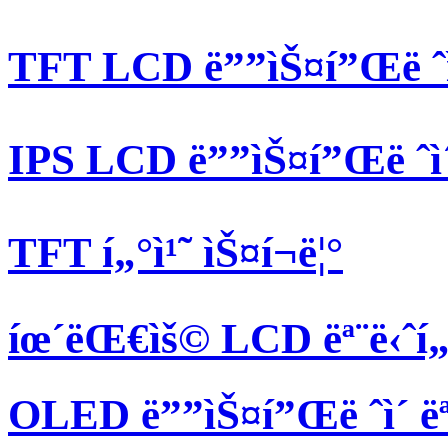
TFT LCD ë””ìŠ¤í”Œë ˆì
IPS LCD ë””ìŠ¤í”Œë ˆì
TFT í„°ì¹˜ ìŠ¤í¬ë¦°
íœ´ëŒ€ìš© LCD ëª¨ë‹ˆí„
OLED ë””ìŠ¤í”Œë ˆì´ ëª