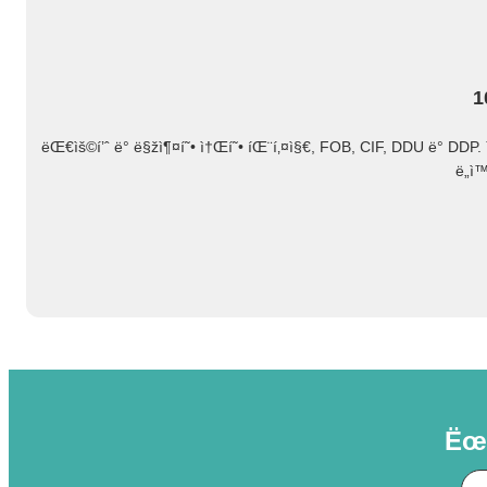
1
ëŒ€ìš©í’ˆ ë° ë§žì¶¤í˜• ì†Œí˜• íŒ¨í‚¤ì§€, FOB, CIF, DDU ë° DDP. ìš°
ë„ì
Ëœ¨