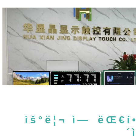
ìš°ë¦¬ ì— ëŒ€í•
´