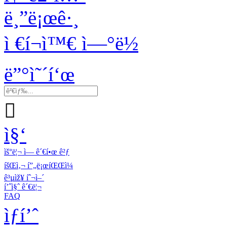
ë¸”ë¡œê·¸
ì €í¬ì™€ ì—°ë½
ë”°ì˜´í‘œ

ì§‘
ìš°ë¦¬ ì— ê´€í•œ ê²ƒ
íšŒì‚¬ í”„ë¡œíŒŒì¼
ê³µìž¥ íˆ¬ì–´
í’ˆì§ˆ ê´€ë¦¬
FAQ
ìƒí’ˆ