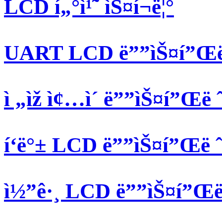
LCD í„°ì¹˜ ìŠ¤í¬ë¦°
UART LCD ë””ìŠ¤í”Œë ˆ
ì „ìž ì¢…ì´ ë””ìŠ¤í”Œë ˆì
í‘ë°± LCD ë””ìŠ¤í”Œë ˆì
ì½”ê·¸ LCD ë””ìŠ¤í”Œë ˆ