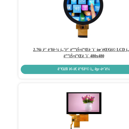
2.76ì¸ì¹˜ ë‘¥ê·¼ í„°ì¹˜ ë””ìŠ¤í”Œë ˆì´ íœ´ëŒ€ìš© LCD í„
ë””ìŠ¤í”Œë ˆì´ 480x480
ê°€ìž¥ ì¢‹ì€ ê°€ê²© ì„ êµ¬í•˜ë¼