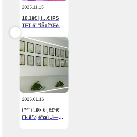
2025.11.15
10.1â€ ì¸ì…€ IPS
TFT ë””ìŠ¤í”Œë ˆì´
ëª¨ë“ˆ â€“ ì‹¤ë‚´ íœ
´ëŒ€ìš© ë° ì†Œë¹„
ê°€ì „ìš© ìŠ¬ë¦¼
ë””ìžì¸
2025.01.16
í™”í˜„ì§• ê·¸ë£¹ì€
í˜ì‹ ê³¼ ë°œì „ì—
ì„œ ìœ ë¦¬í•œ
ê²°ê³¼ë¥¼