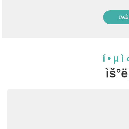
Ì§€ê¸
í•µì
ìš°ë¦