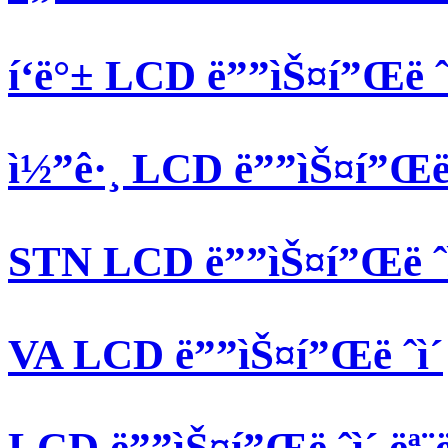
í‘ë°± LCD ë””ìŠ¤í”Œë ˆì
ì½”ê·¸ LCD ë””ìŠ¤í”Œë ˆ
STN LCD ë””ìŠ¤í”Œë ˆì
VA LCD ë””ìŠ¤í”Œë ˆì´
LCD ë””ìŠ¤í”Œë ˆì´ ëª¨