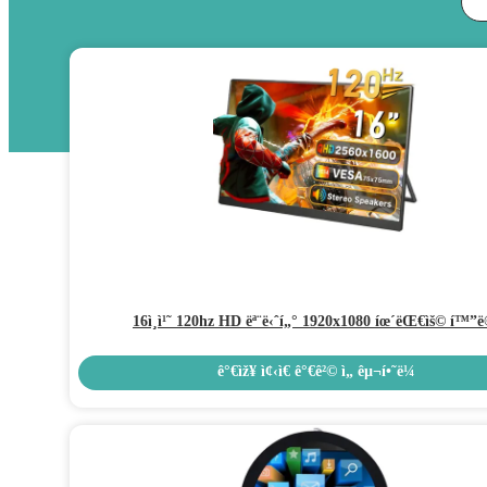
16ì¸ì¹˜ 120hz HD ëª¨ë‹ˆí„° 1920x1080 íœ´ëŒ€ìš© í™”ë
ê°€ìž¥ ì¢‹ì€ ê°€ê²© ì„ êµ¬í•˜ë¼