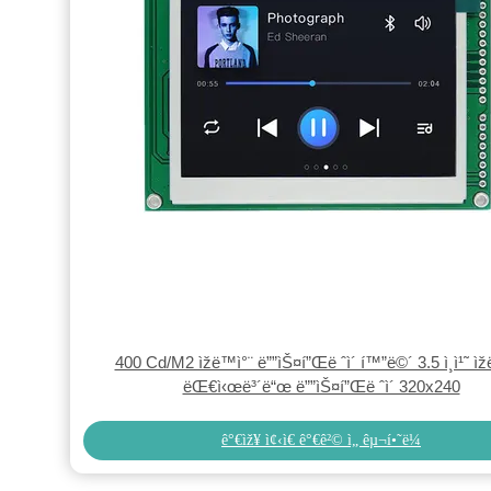
400 Cd/M2 ìžë™ì°¨ ë””ìŠ¤í”Œë ˆì´ í™”ë©´ 3.5 ì¸ì¹˜ ìž
ëŒ€ì‹œë³´ë“œ ë””ìŠ¤í”Œë ˆì´ 320x240
ê°€ìž¥ ì¢‹ì€ ê°€ê²© ì„ êµ¬í•˜ë¼