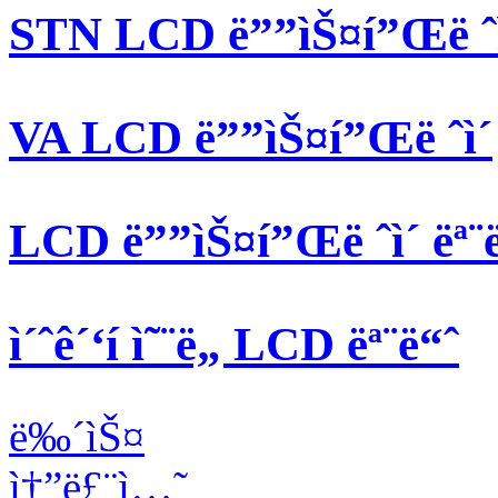
STN LCD ë””ìŠ¤í”Œë ˆì
VA LCD ë””ìŠ¤í”Œë ˆì´
LCD ë””ìŠ¤í”Œë ˆì´ ëª¨
ì´ˆê´‘í­ ì˜¨ë„ LCD ëª¨ë“ˆ
ë‰´ìŠ¤
ì†”ë£¨ì…˜