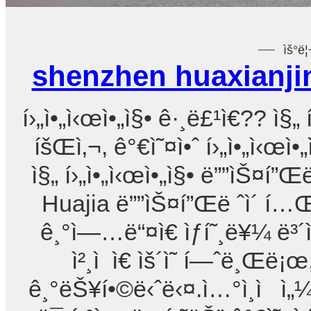
ìš°ë¦
shenzhen huaxianjin
í›„ì•„ì‹œì•„ì§• ê·¸ë£¹ì€?? ì§„ 
íšŒì‚¬, ê°€ì˜¤ì•ˆ í›„ì•„ì‹œì•
ì§„ í›„ì•„ì‹œì•„ì§• ë””ìŠ¤í”Œ
Huajia ë””ìŠ¤í”Œë ˆì´ í…Œ
ê¸°ì—…ë“¤ì€ ìƒí˜¸ë¥¼ ë³´ì
ì²¸ì ì€ ìš´ì˜ í—ˆë¸Œë¡
ê¸°ëŠ¥í•©ë‹ˆë‹¤.ì…°ì¸ì ì„¼í