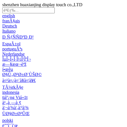
shenzhen huaxianjing display touch co.,LTD
english
franÃ§ais
Deutsch
Italiano
Ð ÑƒÑÑÐºÐ¸Ð¹
EspaÃ±ol
portuguÃªs
Nederlandse
ÎµÎ»Î»Î·Î½Î¹ÎºÎ¬
æ—¥æœ¬èªž
í•œêµ­
Ø§Ù„Ø¹Ø±Ø¨ÙŠØ©
à¤¹à¤¿à¤¨à¥à¤¦à¥€
TÃ¼rkÃ§e
indonesia
tiáº¿ng Viá»‡t
à¹„à¸—à¸¢
à¦¬à¦¾à¦‚à¦²à¦¾
ÙØ§Ø±Ø³ÛŒ
polski
ë”°ì˜´í‘œ