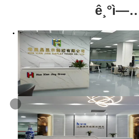
ê¸°ì—…