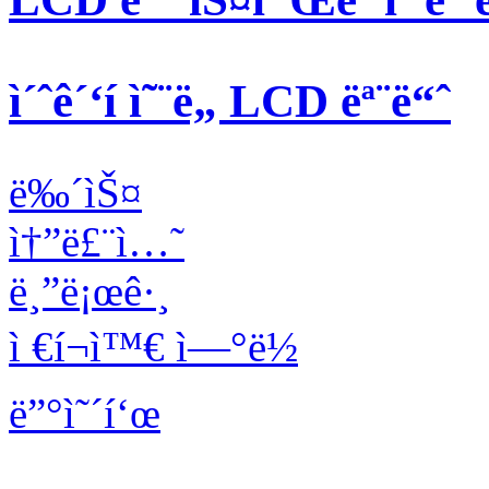
ì´ˆê´‘í­ ì˜¨ë„ LCD ëª¨ë“ˆ
ë‰´ìŠ¤
ì†”ë£¨ì…˜
ë¸”ë¡œê·¸
ì €í¬ì™€ ì—°ë½
ë”°ì˜´í‘œ