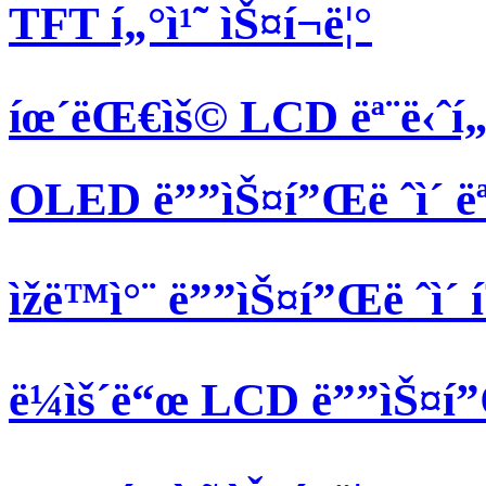
TFT í„°ì¹˜ ìŠ¤í¬ë¦°
íœ´ëŒ€ìš© LCD ëª¨ë‹ˆí„
OLED ë””ìŠ¤í”Œë ˆì´ ëª
ìžë™ì°¨ ë””ìŠ¤í”Œë ˆì
ë¼ìš´ë“œ LCD ë””ìŠ¤í”Œ