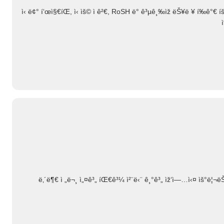
ì‹ ë¢° í‘œì§€íŒ, ì‹ ìš© ì ê²€, RoSH ë° ê³µê¸‰ìž ëŠ¥ë ¥ í‰ê°
ë‚´ë¶€ ì „ë¬¸ ì„¤ê³„ íŒ€ê³¼ ì²¨ë‹¨ ê¸°ê³„ ìž‘ì—…ì‹¤ ìš°ë¦¬ëŠ” ë