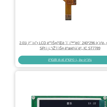
2.01ì¸ì¹˜ ì›í˜• LCD ë””ìŠ¤í”Œë ˆì´ í™”ë©´ 240*296 í•´ìƒë„ 
SPI ì¸í„°íŽ˜ì´ìŠ¤ ë“œë¼ì´ë²„ IC ST7789
ê°€ìž¥ ì¢‹ì€ ê°€ê²© ì„ êµ¬í•˜ë¼