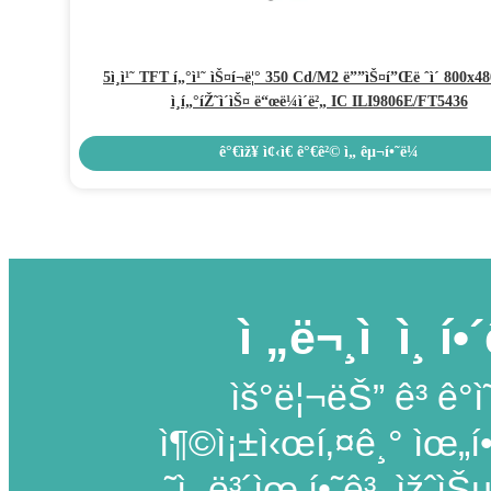
5ì¸ì¹˜ TFT í„°ì¹˜ ìŠ¤í¬ë¦° 350 Cd/M2 ë””ìŠ¤í”Œë ˆì´ 800x
ì¸í„°íŽ˜ì´ìŠ¤ ë“œë¼ì´ë²„ IC ILI9806E/FT5436
ê°€ìž¥ ì¢‹ì€ ê°€ê²© ì„ êµ¬í•˜ë¼
ì „ë¬¸ì  ì¸ 
ìš°ë¦¬ëŠ” ê³ ê°
ì¶©ì¡±ì‹œí‚¤ê¸° ìœ„í•
˜ì„ ë³´ìœ í•˜ê³ ìžˆìŠµ