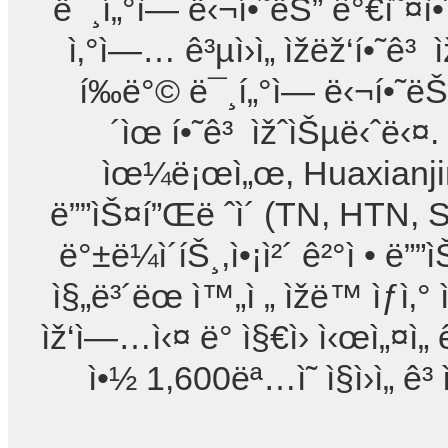
ë¯¸í„°ì— ë‹¬í•˜ëŠ” ê°€ì˜¤ì•
ì‚°ì—… ê³µì›ì„ ìžëž‘í•˜
í‰ë°© ë¯¸í„°ì— ë‹¬í•˜ëŠ
´ìœ í•˜ê³ ìžˆìŠµë‹ˆë‹¤. 
ìœ¼ë¡œì„œ, Huaxianjingì€ 
ë””ìŠ¤í”Œë ˆì´ (TN, HTN
ë°±ë¼ì´íŠ¸,ì•¡ì²´ ê²°ì • ë
ì§„ë³´ëœ ì™„ì „ ìžë™ ìƒì
ìž‘ì—…ì‹¤ ë° ì§€ì› ì‹œì„¤ì„
ì•½ 1,600ëª…ì˜ ì§ì›ì„ ê³