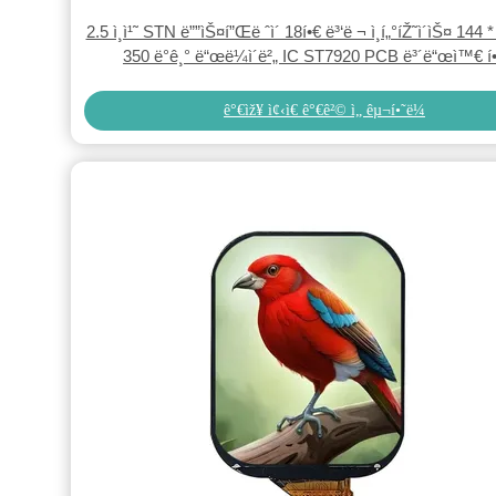
2.5 ì¸ì¹˜ STN ë””ìŠ¤í”Œë ˆì´ 18í•€ ë³‘ë ¬ ì¸í„°íŽ˜ì´ìŠ¤ 144 * 3
350 ë°ê¸° ë“œë¼ì´ë²„ IC ST7920 PCB ë³´ë“œì™€ í
ê°€ìž¥ ì¢‹ì€ ê°€ê²© ì„ êµ¬í•˜ë¼