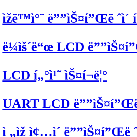
ìžë™ì°¨ ë””ìŠ¤í”Œë ˆì
ë¼ìš´ë“œ LCD ë””ìŠ¤í”Œ
LCD í„°ì¹˜ ìŠ¤í¬ë¦°
UART LCD ë””ìŠ¤í”Œë ˆ
ì „ìž ì¢…ì´ ë””ìŠ¤í”Œë ˆì