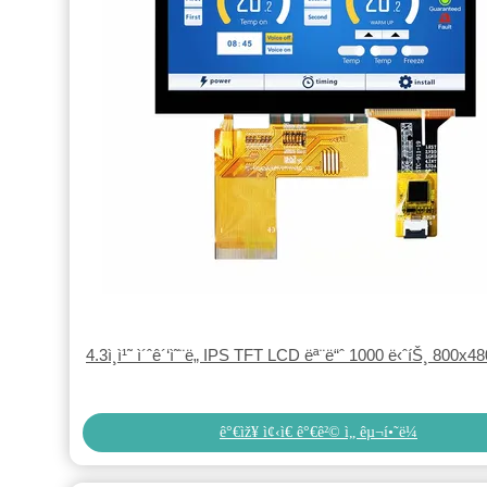
4.3ì¸ì¹˜ ì´ˆê´‘ì˜¨ë„ IPS TFT LCD ëª¨ë“ˆ 1000 ë‹ˆíŠ¸ 800x
ê°€ìž¥ ì¢‹ì€ ê°€ê²© ì„ êµ¬í•˜ë¼