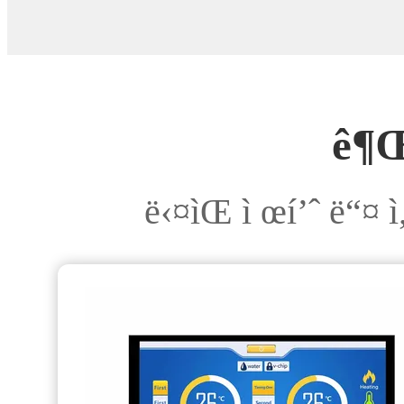
ë‹¬ì„±í•˜ê³ ,
ì£¼ëª©í• ë§Œí•œ
ì‹œìž¥ í™•ìž¥ì„
ë‹¬ì„±í•©ë‹ˆë‹¤
ê¶Œ
ë‹¤ìŒ ì œí’ˆ ë“¤ ì