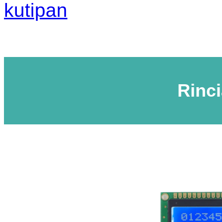
kutipan
Rinc