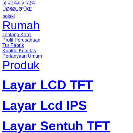
à¦¬à¦¾à¦‚à¦²à¦¾
ÙØ§Ø±Ø³ÛŒ
polski
Rumah
Tentang Kami
Profil Perusahaan
Tur Pabrik
Kontrol Kualitas
Pertanyaan Umum
Produk
Layar LCD TFT
Layar Lcd IPS
Layar Sentuh TFT