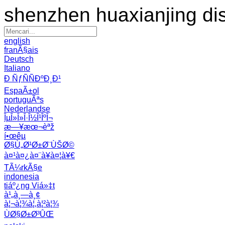
shenzhen huaxianjing di
english
franÃ§ais
Deutsch
Italiano
Ð ÑƒÑÑÐºÐ¸Ð¹
EspaÃ±ol
portuguÃªs
Nederlandse
ÎµÎ»Î»Î·Î½Î¹ÎºÎ¬
æ—¥æœ¬èªž
í•œêµ­
Ø§Ù„Ø¹Ø±Ø¨ÙŠØ©
à¤¹à¤¿à¤¨à¥à¤¦à¥€
TÃ¼rkÃ§e
indonesia
tiáº¿ng Viá»‡t
à¹„à¸—à¸¢
à¦¬à¦¾à¦‚à¦²à¦¾
ÙØ§Ø±Ø³ÛŒ