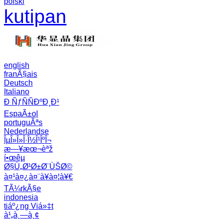
polski
kutipan
english
franÃ§ais
Deutsch
Italiano
Ð ÑƒÑÑÐºÐ¸Ð¹
EspaÃ±ol
portuguÃªs
Nederlandse
ÎµÎ»Î»Î·Î½Î¹ÎºÎ¬
æ—¥æœ¬èªž
í•œêµ­
Ø§Ù„Ø¹Ø±Ø¨ÙŠØ©
à¤¹à¤¿à¤¨à¥à¤¦à¥€
TÃ¼rkÃ§e
indonesia
tiáº¿ng Viá»‡t
à¹„à¸—à¸¢