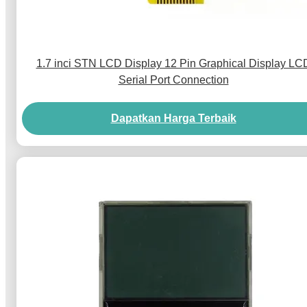
1.7 inci STN LCD Display 12 Pin Graphical Display LC
Serial Port Connection
Dapatkan Harga Terbaik