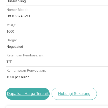
HuaXianJing
Nomor Model:
HXJ1602A3V11
MOQ:
1000
Harga:
Negotiated
Ketentuan Pembayaran:
T/T
Kemampuan Penyediaan:
100k per bulan
Dapatkan Harga Terbaik
Hubungi Sekarang