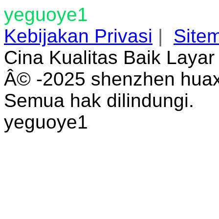
yeguoye1
Kebijakan Privasi
|
Site
Cina Kualitas Baik Laya
Â© -2025 shenzhen huaxi
Semua hak dilindungi.
yeguoye1