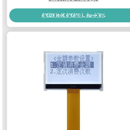
ê°€ìž¥ ì¢‹ì€ ê°€ê²© ì„ êµ¬í•˜ë¼