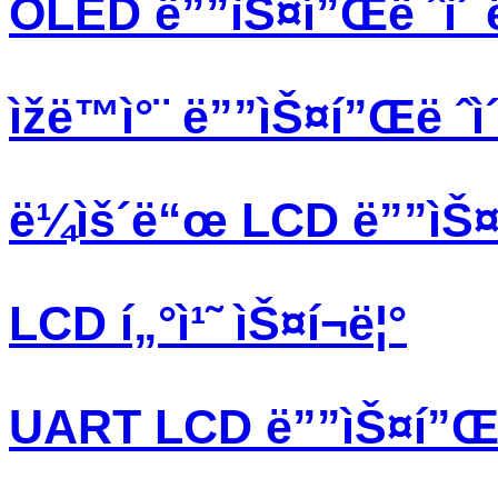
OLED ë””ìŠ¤í”Œë ˆì´ 
ìžë™ì°¨ ë””ìŠ¤í”Œë ˆì
ë¼ìš´ë“œ LCD ë””ìŠ¤í
LCD í„°ì¹˜ ìŠ¤í¬ë¦°
UART LCD ë””ìŠ¤í”Œë 