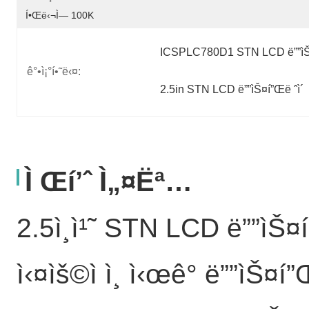
Í•œë‹¬ì— 100K
ICSPLC780D1 STN LCD ë””ìŠ¤
ê°•ì¡°í•˜ë‹¤:
2.5in STN LCD ë””ìŠ¤í”Œë ˆì´
Ì Œí’ˆ Ì„¤ëª…
2.5ì¸ì¹˜ STN LCD ë””ìŠ¤í
ì‹¤ìš©ì ì¸ ì‹œê° ë””ìŠ¤