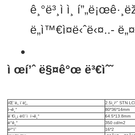
ê¸°ë³¸ì ì¸ í”„ë¡œê·¸ë
ë„ì™€ì¤ë‹ˆë‹¤..
- ë„¤
ì œí’ˆ ë§¤ê°œ ë³€ìˆ˜
íŒ¨ë„ ì´ë¦„
2.5ì¸ì¹˜ STN LC
í¬ê¸°
80*36*14mm
ê´€ì¸¡ ë©´ì  í¬ê¸°
64.5*13.8mm
ë°ê¸°
350 cd/m2
ê²°ì˜
16*2