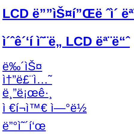
LCD ë””ìŠ¤í”Œë ˆì´ ëª
ì´ˆê´‘í­ ì˜¨ë„ LCD ëª¨ë“ˆ
ë‰´ìŠ¤
ì†”ë£¨ì…˜
ë¸”ë¡œê·¸
ì €í¬ì™€ ì—°ë½
ë”°ì˜´í‘œ