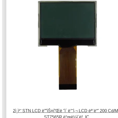
2ì¸ì¹˜ STN LCD ë””ìŠ¤í”Œë ˆì´ ë°˜ì‚¬ LCD ëª¨ë“ˆ 200 Cd/
ST7565R ë“œë¼ì´ë²„ IC