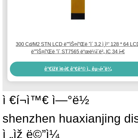
300 Cd/M2 STN LCD ë””ìŠ¤í”Œë ˆì´ 3.2 ì¸ì¹˜ 128 * 64 LC
ë””ìŠ¤í”Œë ˆì´ ST7565 ë“œë¼ì´ë²„ IC 34 í•€
ê°€ìž¥ ì¢‹ì€ ê°€ê²© ì„ êµ¬í•˜ë¼
ì €í¬ì™€ ì—°ë½
shenzhen huaxianjing di
ì „ìž ë©”ì¼