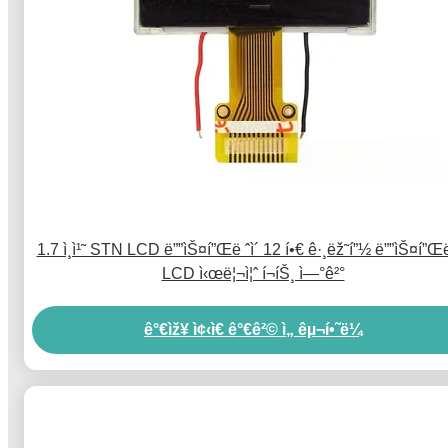
1.7 ì¸ì¹˜ STN LCD ë””ìŠ¤í”Œë ˆì´ 12 í•€ ê·¸ëž˜í”½ ë””ìŠ¤í”Œë 
LCD ì‹œë¦¬ì¦ˆ í¬íŠ¸ ì—°ê²°
ê°€ìž¥ ì¢‹ì€ ê°€ê²© ì„ êµ¬í•˜ë¼