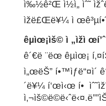
ì‰½ê²Œ ì½ì„ ìˆ˜ ìžˆ
ìžë£Œë¥¼ ì œê³µí•
êµìœ¡ìš© ì „ìžì œí’ˆ
ê´€ë ¨ëœ êµìœ¡ í‚¤
ì„œëŠ” í•™ìƒë“¤ì´ ê
´ë¥¼ í‘œì‹œ í• ìˆ˜ì
ì‚¬ìš©ë©ë‹ˆë‹¤.ë””ìŠ¤