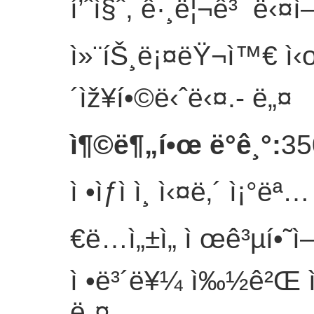
í’ˆì§ˆ, ê·¸ë¦¬ê³ ë‹¤ì
ì»¨íŠ¸ë¡¤ëŸ¬ì™€ ì‹œ
´ìž¥í•©ë‹ˆë‹¤.
- ë„¤
ì¶©ë¶„í•œ ë°ê¸°
:
35
ì •ìƒì ì¸ ì‹¤ë‚´ ì¡
€ë…ì„±ì„ ì œê³µí•˜
ì •ë³´ë¥¼ ì‰½ê²Œ ì•¡
ë„¤