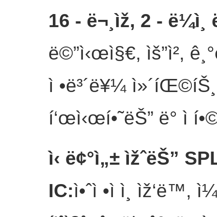
16 - ë¬¸ìž, 2 - ë¼ì
ë©”ì‹œì§€, ìš”ì²­, ê¸°ë
ì •ë³´ë¥¼ ì»´íŒ©íŠ¸
í‘œì‹œí•˜ëŠ” ë° ì í
ì‹ ë¢°ì„± ìžˆëŠ” S
IC
:
ì•ˆì •ì ì¸ ìž‘ë™,