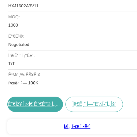
HXJ1602A3V11
MOQ:
1000
Ê°€ê²©:
Negotiated
Ì§€ë¶ˆ Ì¡°ê±´:
T/T
Ê³µê¸‰ ËŠ¥ë ¥:
í•œë‹¬ì— 100K
Ì§€ê¸ˆ Ì—°ë½í•˜ì„¸ìš”
Ê°€ìž¥ Ì¢‹ì€ Ê°€ê²© Ì„ Êµ¬í•˜ë¼
Ìžì„¸í•œ Ì •ë³´