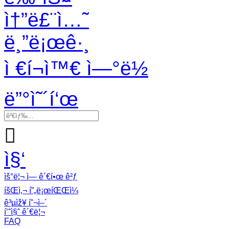
ì†”ë£¨ì…˜
ë¸”ë¡œê·¸
ì €í¬ì™€ ì—°ë½
ë”°ì˜´í‘œ

ì§‘
ìš°ë¦¬ ì— ê´€í•œ ê²ƒ
íšŒì‚¬ í”„ë¡œíŒŒì¼
ê³µìž¥ íˆ¬ì–´
í’ˆì§ˆ ê´€ë¦¬
FAQ