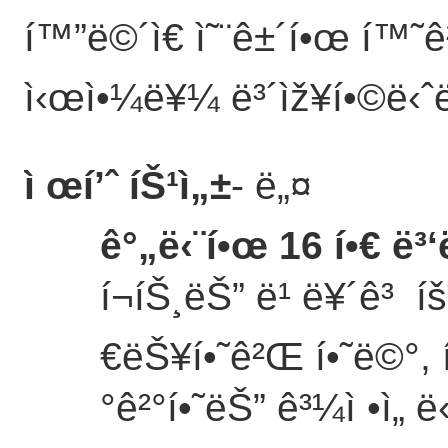
í™”ë©´ì€ ì˜¨ê±´í•œ í™˜
ì‹œì•¼ë¥¼ ë³´ìž¥í•©ë‹ˆë
ì œí’ˆ íŠ¹ì„±
- ë„¤
ê°„ë‹¨í•œ 16 í•€ ë³‘
í¬íŠ¸ëŠ” ë¹ ë¥´ê³ íš¨ìœ¨
€ëŠ¥í•˜ê²Œ í•˜ë©°, 
°ê²°í•˜ëŠ” ê³¼ì •ì„ 