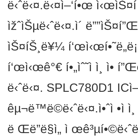
ë‹ˆë‹¤.ë‹¤ì–‘í•œ ì‹œìŠ
ìžˆìŠµë‹ˆë‹¤.ì´ ë””ìŠ¤í”Œë
ìŠ¤íŠ¸ë¥¼ í‘œì‹œí•˜ë„ë¡ 
í‘œì‹œê°€ í•„ìˆ˜ì ì¸ ì• í”
ë‹ˆë‹¤. SPLC780D1 ICì— 
êµ¬ë™ë©ë‹ˆë‹¤.ì•ˆì •ì ì
ë Œë”ë§ì„ ì œê³µí•©ë‹ˆ