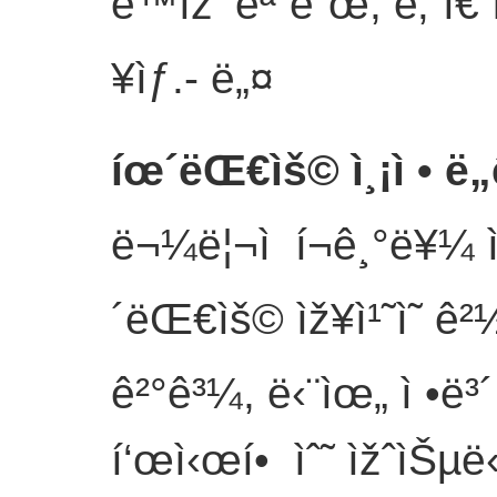
ë™ìž‘ ëª¨ë“œ, ë‚¨ì€
¥ìƒ.
- ë„¤
íœ´ëŒ€ìš© ì¸¡ì • ë
ë¬¼ë¦¬ì  í¬ê¸°ë¥¼ ì
´ëŒ€ìš© ìž¥ì¹˜ì˜ ê²½ì
ê²°ê³¼, ë‹¨ìœ„ ì •ë³´
í‘œì‹œí• ìˆ˜ ìžˆìŠµ