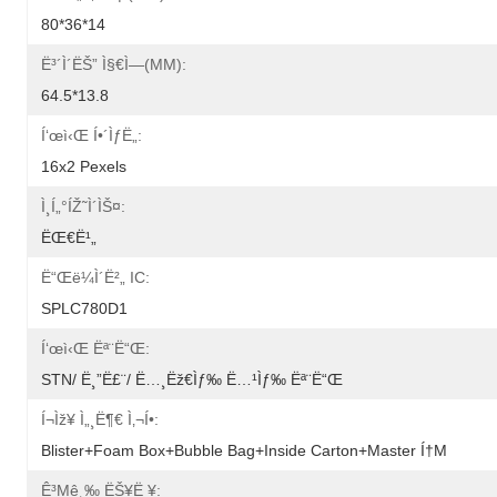
80*36*14
Ë³´ì´ëŠ” Ì§€ì—­(MM):
64.5*13.8
Í‘œì‹œ Í•´ìƒë„:
16x2 Pexels
Ì¸í„°íŽ˜ì´ìŠ¤:
ËŒ€ë¹„
Ë“œë¼ì´ë²„ IC:
SPLC780D1
Í‘œì‹œ Ëª¨ë“œ:
STN/ Ë¸”ë£¨/ Ë…¸ëž€ìƒ‰ Ë…¹ìƒ‰ Ëª¨ë“œ
Í¬ìž¥ Ì„¸ë¶€ Ì‚¬í•­:
Blister+foam Box+bubble Bag+inside Carton+master Í†µ
Ê³µê¸‰ ËŠ¥ë ¥: