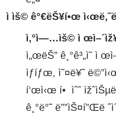
ì ìš© ê°€ëŠ¥í•œ ì‹œë‚˜ë
ì‚°ì—…ìš© ì œì–´ìž
ì„œëŠ” ê¸°ê³„ì˜ ì œì–
ìƒíƒœ, ì˜¤ë¥˜ ë©”ì‹œ
í‘œì‹œ í• ìˆ˜ ìžˆìŠµ
ê¸°ë°˜ ë””ìŠ¤í”Œë ˆì