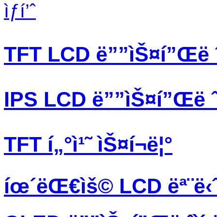
ìƒí’ˆ
TFT LCD ë””ìŠ¤í”Œë ˆì
IPS LCD ë””ìŠ¤í”Œë ˆì
TFT í„°ì¹˜ ìŠ¤í¬ë¦°
íœ´ëŒ€ìš© LCD ëª¨ë‹ˆ