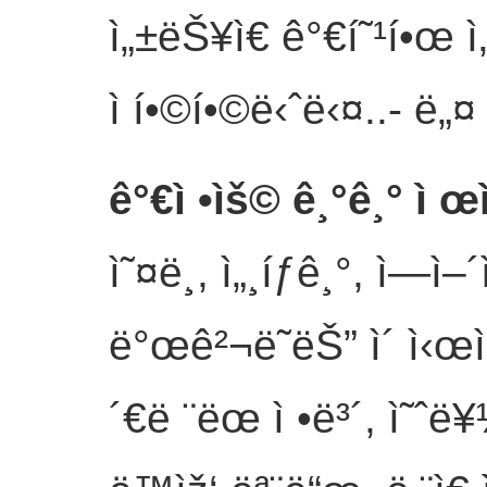
ì„±ëŠ¥ì€ ê°€í˜¹í•œ
ì í•©í•©ë‹ˆë‹¤..
- ë„¤
ê°€ì •ìš© ê¸°ê¸° ì œ
ì˜¤ë¸, ì„¸íƒê¸°, ì—ì
ë°œê²¬ë˜ëŠ” ì´ ì‹œ
´€ë ¨ëœ ì •ë³´, ì˜ˆë