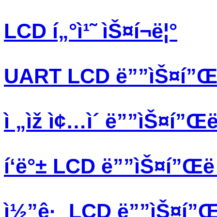
LCD í„°ì¹˜ ìŠ¤í¬ë¦°
UART LCD ë””ìŠ¤í”Œë 
ì „ìž ì¢…ì´ ë””ìŠ¤í”Œë 
í‘ë°± LCD ë””ìŠ¤í”Œë ˆ
ì½”ê·¸ LCD ë””ìŠ¤í”Œë 