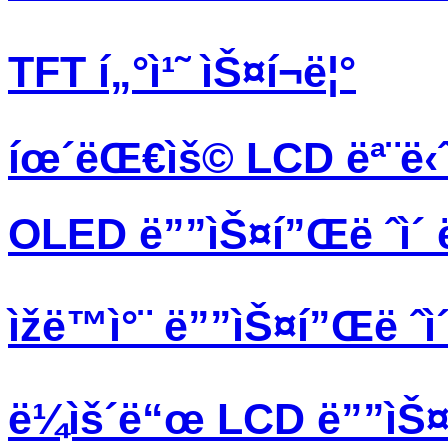
TFT í„°ì¹˜ ìŠ¤í¬ë¦°
íœ´ëŒ€ìš© LCD ëª¨ë‹ˆ
OLED ë””ìŠ¤í”Œë ˆì´ 
ìžë™ì°¨ ë””ìŠ¤í”Œë ˆì
ë¼ìš´ë“œ LCD ë””ìŠ¤í