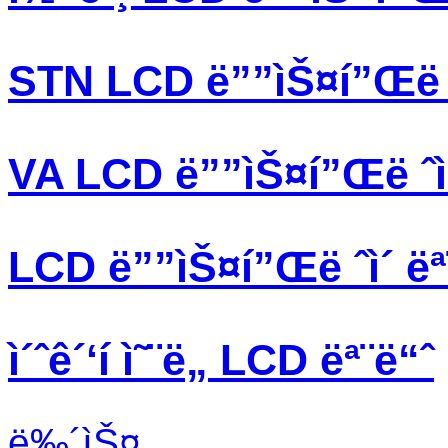
STN LCD ë””ìŠ¤í”Œë ˆ
VA LCD ë””ìŠ¤í”Œë ˆì
LCD ë””ìŠ¤í”Œë ˆì´ ëª
ì´ˆê´‘í­ ì˜¨ë„ LCD ëª¨ë“ˆ
ë‰´ìŠ¤