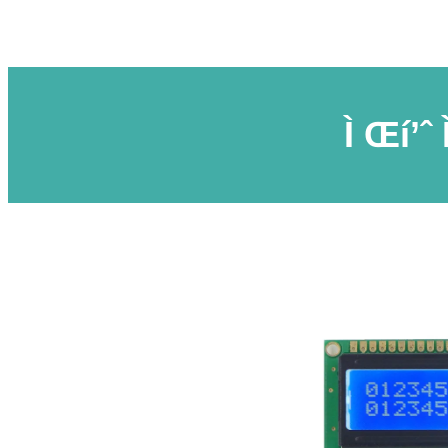
Ì Œí’ˆ 