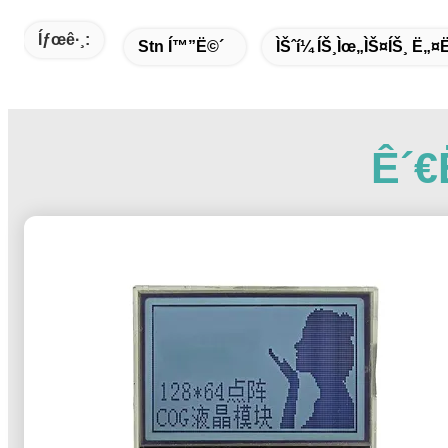
Íƒœê·¸:
Stn Í™”ë©´
ÌŠˆí¼ ÍŠ¸ìœ„ìŠ¤íŠ¸ Ë„¤ë
Ê´€ë