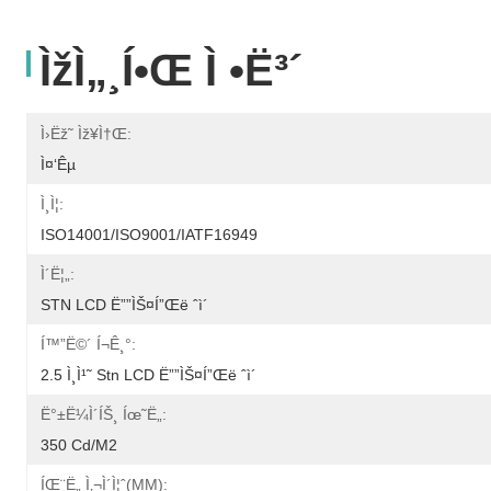
Ìžì„¸í•œ Ì •ë³´
Ì›ëž˜ Ìž¥ì†Œ:
Ì¤‘êµ­
Ì¸ì¦:
ISO14001/ISO9001/IATF16949
Ì´ë¦„:
STN LCD Ë””ìŠ¤í”Œë ˆì´
Í™”ë©´ Í¬ê¸°:
2.5 Ì¸ì¹˜ Stn LCD Ë””ìŠ¤í”Œë ˆì´
Ë°±ë¼ì´íŠ¸ Íœ˜ë„:
350 Cd/m2
ÍŒ¨ë„ Ì‚¬ì´ì¦ˆ(MM):