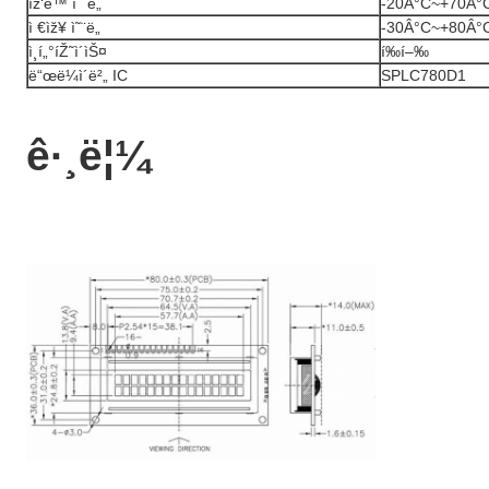
ìž‘ë™ ì˜¨ë„
-20Â°C~+70Â°
ì €ìž¥ ì˜¨ë„
-30Â°C~+80Â°
ì¸í„°íŽ˜ì´ìŠ¤
í‰í–‰
ë“œë¼ì´ë²„ IC
SPLC780D1
ê·¸ë¦¼