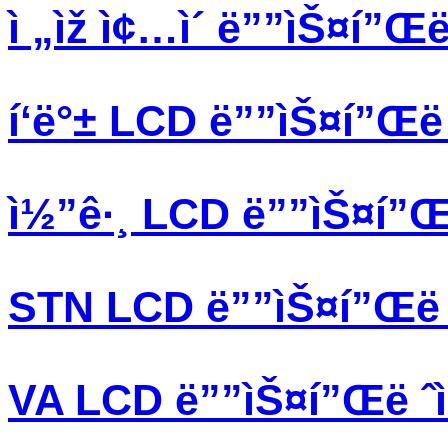
ì „ìž ì¢…ì´ ë””ìŠ¤í”Œë 
í‘ë°± LCD ë””ìŠ¤í”Œë ˆ
ì½”ê·¸ LCD ë””ìŠ¤í”Œë 
STN LCD ë””ìŠ¤í”Œë ˆ
VA LCD ë””ìŠ¤í”Œë ˆì