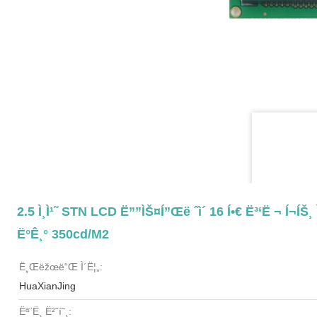
2.5 Ì¸ì¹˜ STN LCD Ë””ìŠ¤í”Œë ˆì´ 16 Í•€ Ë³‘ë ¬ Í¬í
Ë°ê¸° 350cd/m2
Ë¸Œëžœë“œ Ì´ë¦„:
HuaXianJing
Ëª¨ë¸ Ë²ˆí˜¸: