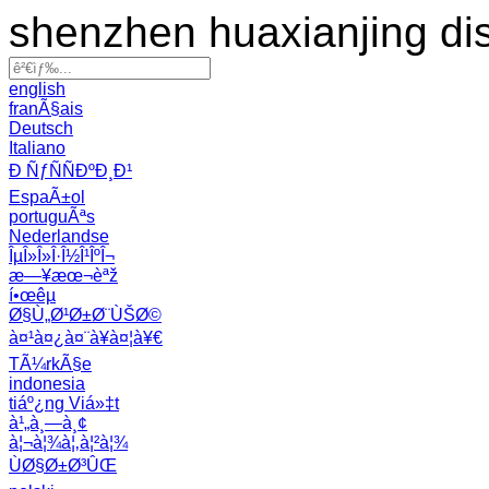
shenzhen huaxianjing di
english
franÃ§ais
Deutsch
Italiano
Ð ÑƒÑÑÐºÐ¸Ð¹
EspaÃ±ol
portuguÃªs
Nederlandse
ÎµÎ»Î»Î·Î½Î¹ÎºÎ¬
æ—¥æœ¬èªž
í•œêµ­
Ø§Ù„Ø¹Ø±Ø¨ÙŠØ©
à¤¹à¤¿à¤¨à¥à¤¦à¥€
TÃ¼rkÃ§e
indonesia
tiáº¿ng Viá»‡t
à¹„à¸—à¸¢
à¦¬à¦¾à¦‚à¦²à¦¾
ÙØ§Ø±Ø³ÛŒ