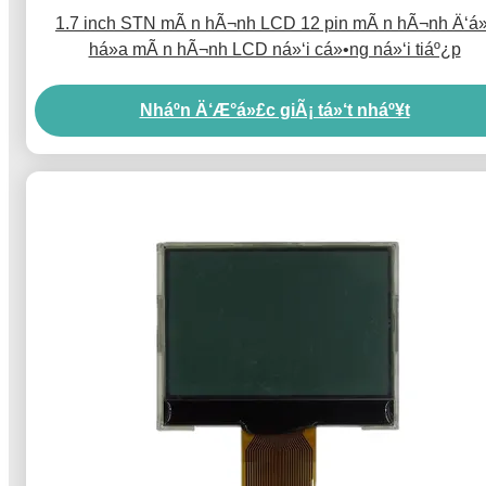
1.7 inch STN mÃ n hÃ¬nh LCD 12 pin mÃ n hÃ¬nh Ä‘á»
há»a mÃ n hÃ¬nh LCD ná»‘i cá»•ng ná»‘i tiáº¿p
Nháº­n Ä‘Æ°á»£c giÃ¡ tá»‘t nháº¥t