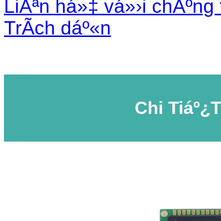
LiÃªn há»‡ vá»›i chÃºng 
TrÃ­ch dáº«n
Chi Tiáº¿