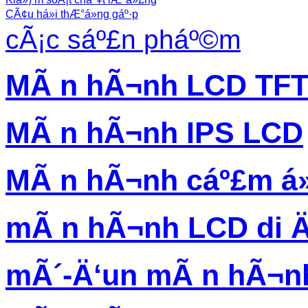
CÃ¢u há»i thÆ°á»ng gáº·p
cÃ¡c sáº£n pháº©m
MÃ n hÃ¬nh LCD TF
MÃ n hÃ¬nh IPS LCD
MÃ n hÃ¬nh cáº£m á
mÃ n hÃ¬nh LCD di 
mÃ´-Ä‘un mÃ n hÃ¬n