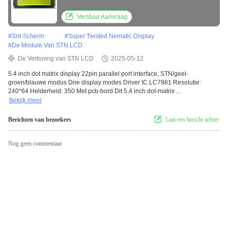
Drie Display Modes Driver IC LC7981
Resolutie: 240*64 Helderheid 350 Met PCB
Verstuur Aanvraag
Board
#
Snt-Scherm
#
Super Twisted Nematic Display
#
De Module Van STN LCD
De Vertoning van STN LCD
2025-05-12
5.4 inch dot matrix display 22pin parallel port interface, STN/geel-
groen/blauwe modus Drie display modes Driver IC LC7981 Resolutie:
240*64 Helderheid: 350 Met pcb-bord Dit 5,4 inch dot-matrix ...
Bekijk meer
Berichten van bezoekers
Laat een bericht achter.
Nog geen commentaar