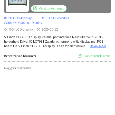
Driver IC LC7981 Zwarte achtergrond witte
display met PCB board
Verstuur Aanvraag
#
LCD COG-Display
#
LCD COG-Module
#
Chip Op Glas Lcd-Display
CGI-LCD-display
2025-05-12
5.1 inch COG LCD display Parallel port interface Resolutie 240*128 350
helderheid Driver IC LC7981 Zwarte achtergrond witte display met PCB
board De 5,1 inch COG LCD-display is een top-tier visuele ...
Bekijk meer
Berichten van bezoekers
Laat een bericht achter.
Nog geen commentaar