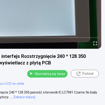
interfejs Rozstrzygnięcie 240 * 128 350
 wyświetlacz z płytą PCB
Podział
Skontaktuj się teraz
czu LCD ze szkła
ięcie 240 * 128 350 jasność sterownik IC LC7981 Czarne tło biały
szy .....
Zobacz więcej