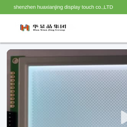
shenzhen huaxianjing display touch co.,LTD