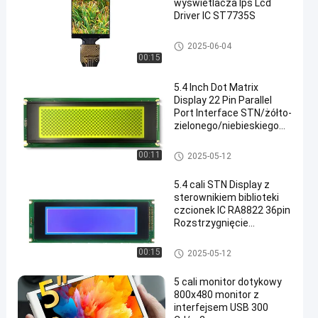
wyświetlacza Ips Lcd
Driver IC ST7735S
Wyświetlacz LCD IPS
2025-06-04
00:15
5.4 Inch Dot Matrix
Display 22 Pin Parallel
Port Interface STN/żółto-
zielonego/niebieskiego
trybu trzy tryby
wyświetlania sterownik IC
Wyświetlacz LCD STN
00:11
2025-05-12
LC7981 Rozdzielczość:
240*64 Jasność 350 Z
5.4 cali STN Display z
płytą PCB
sterownikiem biblioteki
czcionek IC RA8822 36pin
Rozstrzygnięcie
interfejsu portu
równoległego jest 240 *
Wyświetlacz LCD STN
00:15
2025-05-12
64 Jasność 350 z płytą
PCB
5 cali monitor dotykowy
800x480 monitor z
interfejsem USB 300