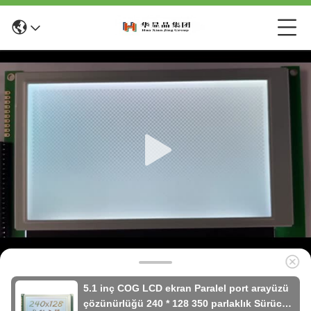
5.1 inç COG LCD ekran Paralel port arayüzü
çözünürlüğü 240 * 128 350 parlaklık Sürücü