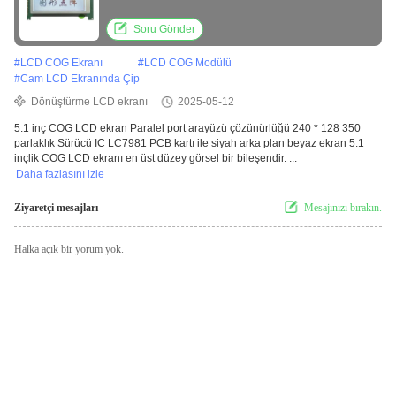
IC LC7981 PCB kartı ile siyah arka plan
beyaz ekran
Soru Gönder
#
LCD COG Ekranı
#
LCD COG Modülü
#
Cam LCD Ekranında Çip
Dönüştürme LCD ekranı
2025-05-12
5.1 inç COG LCD ekran Paralel port arayüzü çözünürlüğü 240 * 128 350
parlaklık Sürücü IC LC7981 PCB kartı ile siyah arka plan beyaz ekran 5.1
inçlik COG LCD ekranı en üst düzey görsel bir bileşendir. ...
Daha fazlasını izle
Ziyaretçi mesajları
Mesajınızı bırakın.
Halka açık bir yorum yok.