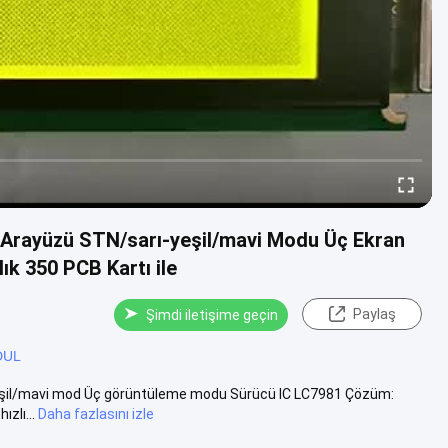
rt Arayüzü STN/sarı-yeşil/mavi Modu Üç Ekran
k 350 PCB Kartı ile
Paylaş
Şimdi iletişime geçin
DUL
ı-yeşil/mavi mod Üç görüntüleme modu Sürücü IC LC7981 Çözüm:
ızlı...
Daha fazlasını izle