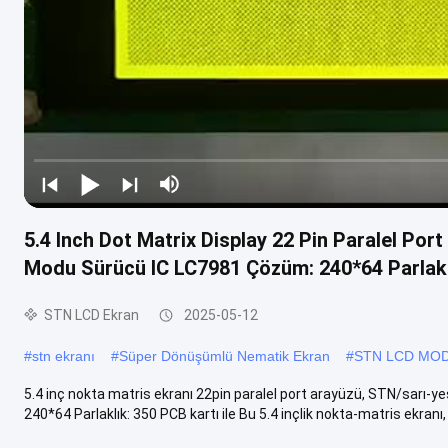
5.4 Inch Dot Matrix Display 22 Pin Paralel Po
Modu Sürücü IC LC7981 Çözüm: 240*64 Parlaklı
STN LCD Ekran
2025-05-12
#
stn ekranı
#
Süper Dönüşümlü Nematik Ekran
#
STN LCD MO
5.4 inç nokta matris ekranı 22pin paralel port arayüzü, STN/sar
240*64 Parlaklık: 350 PCB kartı ile Bu 5.4 inçlik nokta-matris ekranı, h