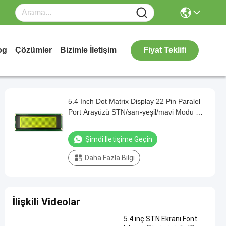
og
Çözümler
Bizimle İletişim
Fiyat Teklifi
5.4 Inch Dot Matrix Display 22 Pin Paralel
Port Arayüzü STN/sarı-yeşil/mavi Modu Üç
Ekran Modu Sürücü IC LC7981 Çözüm:
240*64 Parlaklık 350 PCB Kartı ile
Şimdi Iletişime Geçin
Daha Fazla Bilgi
İlişkili Videolar
5.4 inç STN Ekranı Font