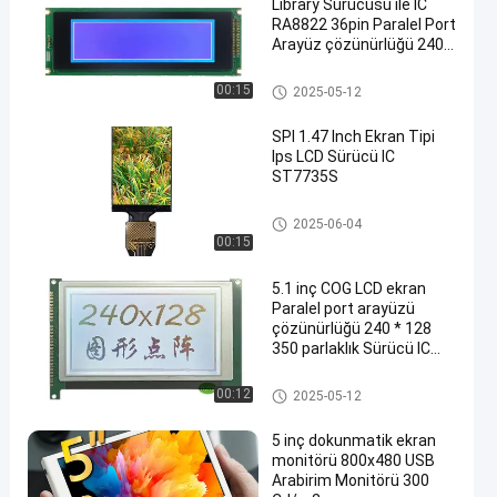
Library Sürücüsü ile IC
RA8822 36pin Paralel Port
Arayüz çözünürlüğü 240 *
64 Parlaklık 350 PCB Kartı
ile
STN LCD Ekran
00:15
2025-05-12
SPI 1.47 Inch Ekran Tipi
Ips LCD Sürücü IC
ST7735S
IPS Lcd Ekran
2025-06-04
00:15
5.1 inç COG LCD ekran
Paralel port arayüzü
çözünürlüğü 240 * 128
350 parlaklık Sürücü IC
LC7981 PCB kartı ile siyah
arka plan beyaz ekran
Dönüştürme LCD ekranı
00:12
2025-05-12
5 inç dokunmatik ekran
monitörü 800x480 USB
Arabirim Monitörü 300