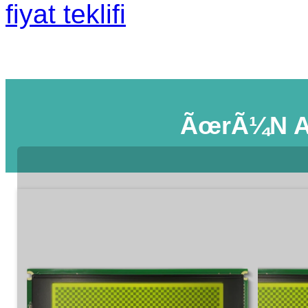
fiyat teklifi
ÃœrÃ¼n A