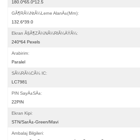
180.0*65.0*12.5
GÃ¶rÃ¼ntÃ¼leme AlanÄ±(mm):
132.6*39.0
Ekran Ã§Ã¶zÃ¼nÃ¼rlÃ¼ÄŸÃ¼:
240*64 Pexels
Arabirim:
Paralel
SÃ¼rÃ¼cÃ¼ IC:
LC7981
PIN SayÄ±sÄ±:
22PIN
Ekran Kipi:
STN/SarÄ±-Green/Mavi
Ambalaj Bilgileri: