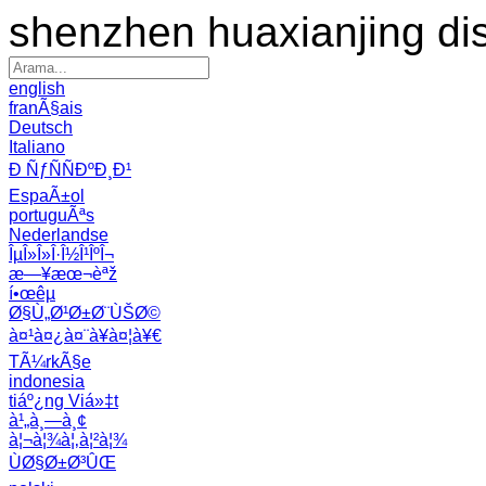
shenzhen huaxianjing di
english
franÃ§ais
Deutsch
Italiano
Ð ÑƒÑÑÐºÐ¸Ð¹
EspaÃ±ol
portuguÃªs
Nederlandse
ÎµÎ»Î»Î·Î½Î¹ÎºÎ¬
æ—¥æœ¬èªž
í•œêµ­
Ø§Ù„Ø¹Ø±Ø¨ÙŠØ©
à¤¹à¤¿à¤¨à¥à¤¦à¥€
TÃ¼rkÃ§e
indonesia
tiáº¿ng Viá»‡t
à¹„à¸—à¸¢
à¦¬à¦¾à¦‚à¦²à¦¾
ÙØ§Ø±Ø³ÛŒ