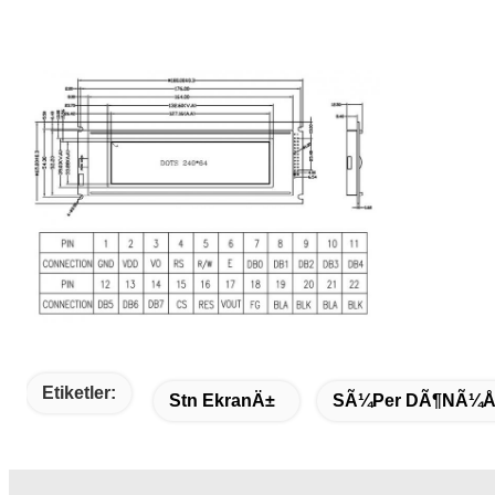
Etiketler:
Stn EkranÄ±
SÃ¼per DÃ¶nÃ¼ÅŸ