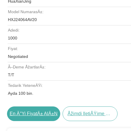
HuaXianJing
Model NumarasÄ±:
HXJ24064AV20
Adedi:
1000
Fiyat:
Negotiated
Ã–Deme ÅžartlarÄ±:
T/T
Tedarik YeteneÄŸi:
Ayda 100 bin.
En Ä°yi FiyatÄ± AlÄ±n
Åžimdi IletiÅŸime GeÃ§in