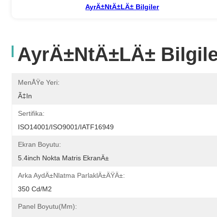
AyrÄ±ntÄ±lÄ± Bilgiler
AyrÄ±ntÄ±lÄ± Bilgile
MenÅŸe Yeri:
Ã‡in
Sertifika:
ISO14001/ISO9001/IATF16949
Ekran Boyutu:
5.4inch Nokta Matris EkranÄ±
Arka AydÄ±nlatma ParlaklÄ±ÄŸÄ±:
350 Cd/m2
Panel Boyutu(mm):