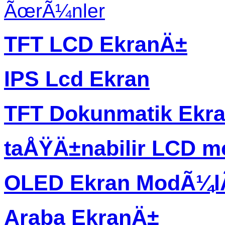
ÃœrÃ¼nler
TFT LCD EkranÄ±
IPS Lcd Ekran
TFT Dokunmatik Ekr
taÅŸÄ±nabilir LCD m
OLED Ekran ModÃ¼
Araba EkranÄ±