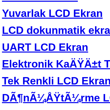
Yuvarlak LCD Ekran
LCD dokunmatik ekr
UART LCD Ekran
Elektronik KaÄŸÄ±t T
Tek Renkli LCD Ekra
DÃ¶nÃ¼ÅŸtÃ¼rme L