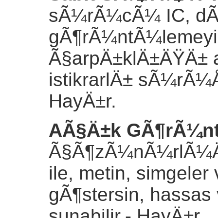
sÃ¼rÃ¼cÃ¼ IC, dÃ¼z
gÃ¶rÃ¼ntÃ¼lemeyi 
Ã§arpÄ±klÄ±ÄŸÄ± 
istikrarlÄ± sÃ¼rÃ¼Å
HayÄ±r.
AÃ§Ä±k GÃ¶rÃ¼ntÃ
Ã§Ã¶zÃ¼nÃ¼rlÃ¼Ä
ile, metin, simgeler 
gÃ¶stersin, hassas 
sunabilir.
- HayÄ±r.