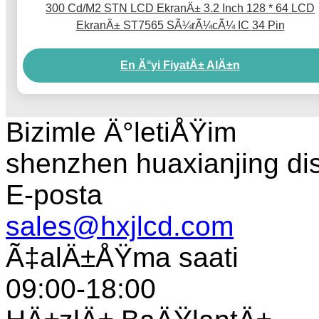
300 Cd/M2 STN LCD EkranÄ± 3.2 Inch 128 * 64 LCD
EkranÄ± ST7565 SÃ¼rÃ¼cÃ¼ IC 34 Pin
En Ä°yi FiyatÄ± AlÄ±n
Bizimle Ä°letiÅŸim
shenzhen huaxianjing di
E-posta
sales@hxjlcd.com
Ã‡alÄ±ÅŸma saati
09:00-18:00