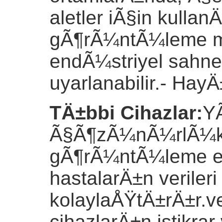
aletler iÃ§in kullan
gÃ¶rÃ¼ntÃ¼leme mo
endÃ¼striyel sahne
uyarlanabilir.
- HayÄ
TÄ±bbi Cihazlar
:
Y
Ã§Ã¶zÃ¼nÃ¼rlÃ¼klÃ
gÃ¶rÃ¼ntÃ¼leme etk
hastalarÄ±n verile
kolaylaÅŸtÄ±rÄ±r.ve
cihazlarÄ±n istikrar