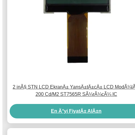
2 inÃ§ STN LCD EkranÄ± YansÄ±tÄ±cÄ± LCD ModÃ¼l
200 Cd/M2 ST7565R SÃ¼rÃ¼cÃ¼ IC
En Ä°yi FiyatÄ± AlÄ±n