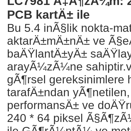
LC7981 Ã‡Ã¶zÃ¼m: 24
PCB kartÄ± ile
Bu 5.4 inÃ§lik nokta-ma
aktarÄ±mÄ±nÄ± ve Ã§eÅŸi
baÄŸlantÄ±yÄ± saÄŸlayan
arayÃ¼zÃ¼ne sahiptir.v
gÃ¶rsel gereksinimlere 
tarafÄ±ndan yÃ¶netilen, 
performansÄ± ve doÄŸru
240 * 64 piksel Ã§Ã¶
ile,GÃ¶rÃ¼ntÃ¼ ve meti