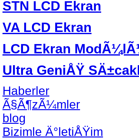
STN LCD Ekran
VA LCD Ekran
LCD Ekran ModÃ¼l
Ultra GeniÅŸ SÄ±ca
Haberler
Ã§Ã¶zÃ¼mler
blog
Bizimle Ä°letiÅŸim