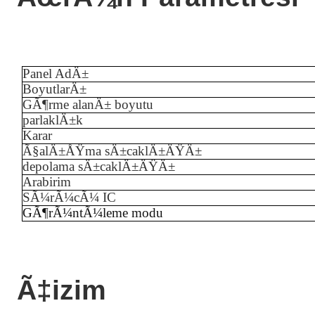
Panel AdÄ±
BoyutlarÄ±
GÃ¶rme alanÄ± boyutu
parlaklÄ±k
Karar
Ã§alÄ±ÅŸma sÄ±caklÄ±ÄŸÄ±
depolama sÄ±caklÄ±ÄŸÄ±
Arabirim
SÃ¼rÃ¼cÃ¼ IC
GÃ¶rÃ¼ntÃ¼leme modu
Ã‡izim