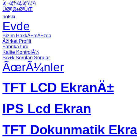
à¦¬à¦¾à¦‚à¦²à¦¾
ÙØ§Ø±Ø³ÛŒ
polski
Evde
Bizim HakkÄ±mÄ±zda
Åžirket Profili
Fabrika turu
Kalite KontrolÃ¼
SÄ±k Sorulan Sorular
ÃœrÃ¼nler
TFT LCD EkranÄ±
IPS Lcd Ekran
TFT Dokunmatik Ekr