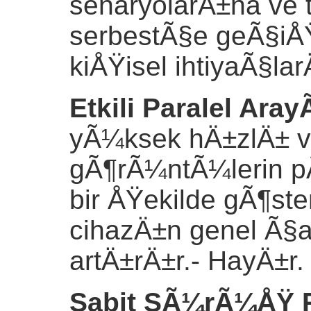
senaryolarÄ±na ve t
serbestÃ§e geÃ§iÅ
kiÅŸisel ihtiyaÃ§la
Etkili Paralel Ara
yÃ¼ksek hÄ±zlÄ± v
gÃ¶rÃ¼ntÃ¼lerin p
bir ÅŸekilde gÃ¶ste
cihazÄ±n genel Ã§a
artÄ±rÄ±r.
- HayÄ±r.
Sabit SÃ¼rÃ¼ÅŸ 