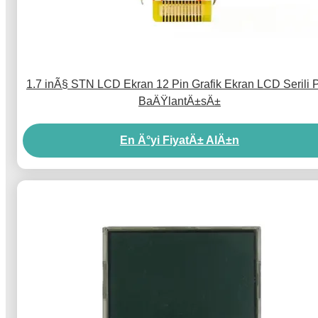
1.7 inÃ§ STN LCD Ekran 12 Pin Grafik Ekran LCD Serili P
BaÄŸlantÄ±sÄ±
En Ä°yi FiyatÄ± AlÄ±n