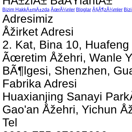
HÄ±zlÄ± BaÄŸlantÄ±
Bizim HakkÄ±mÄ±zda
ÃœrÃ¼nler
Bloglar
Ã§Ã¶zÃ¼mler
Biz
Adresimiz
Åžirket Adresi
2. Kat, Bina 10, Huafeng
Ãœretim Åžehri, Wanle Y
BÃ¶lgesi, Shenzhen, Gua
Fabrika Adresi
Huaxianjing Sanayi Park
Gao'an Åžehri, Yichun Åže
Tel