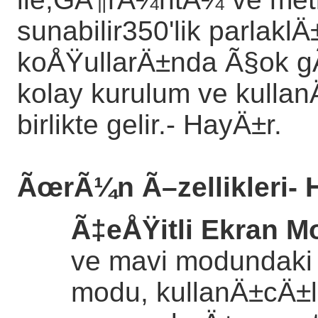
sunabilir350'lik parlakl
koÅŸullarÄ±nda Ã§ok gÃ
kolay kurulum ve kullan
birlikte gelir.
- HayÄ±r.
ÃœrÃ¼n Ã–zellikleri
- 
Ã‡eÅŸitli Ekran M
ve mavi modundak
modu, kullanÄ±cÄ±l