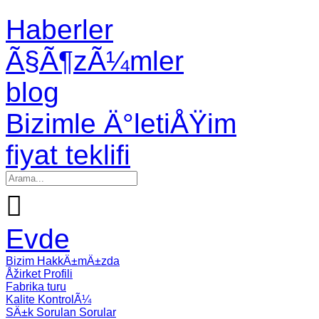
Haberler
Ã§Ã¶zÃ¼mler
blog
Bizimle Ä°letiÅŸim
fiyat teklifi

Evde
Bizim HakkÄ±mÄ±zda
Åžirket Profili
Fabrika turu
Kalite KontrolÃ¼
SÄ±k Sorulan Sorular