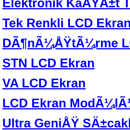
Elektronik KaÄŸÄ±t T
Tek Renkli LCD Ekra
DÃ¶nÃ¼ÅŸtÃ¼rme L
STN LCD Ekran
VA LCD Ekran
LCD Ekran ModÃ¼l
Ultra GeniÅŸ SÄ±ca