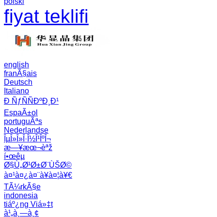
polski
fiyat teklifi
english
franÃ§ais
Deutsch
Italiano
Ð ÑƒÑÑÐºÐ¸Ð¹
EspaÃ±ol
portuguÃªs
Nederlandse
ÎµÎ»Î»Î·Î½Î¹ÎºÎ¬
æ—¥æœ¬èªž
í•œêµ­
Ø§Ù„Ø¹Ø±Ø¨ÙŠØ©
à¤¹à¤¿à¤¨à¥à¤¦à¥€
TÃ¼rkÃ§e
indonesia
tiáº¿ng Viá»‡t
à¹„à¸—à¸¢