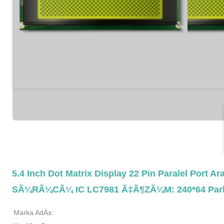
5.4 Inch Dot Matrix Display 22 Pin Paralel Po
SÃ¼rÃ¼cÃ¼ IC LC7981 Ã‡Ã¶zÃ¼m: 240*64 Parla
Marka AdÄ±: