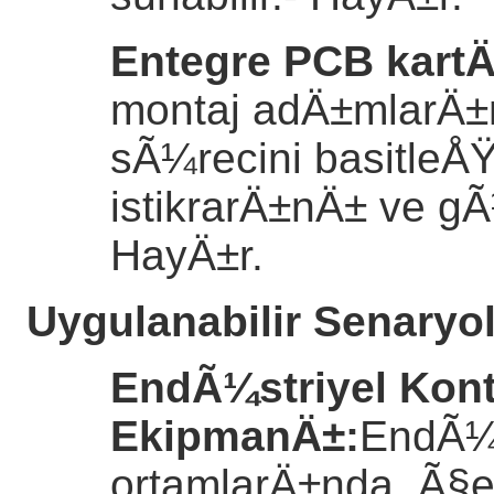
Entegre PCB kart
montaj adÄ±mlarÄ±n
sÃ¼recini basitleÅ
istikrarÄ±nÄ± ve gÃ¼
HayÄ±r.
Uygulanabilir Senaryo
EndÃ¼striyel Kont
EkipmanÄ±
:
EndÃ¼s
ortamlarÄ±nda, Ã§eÅŸ