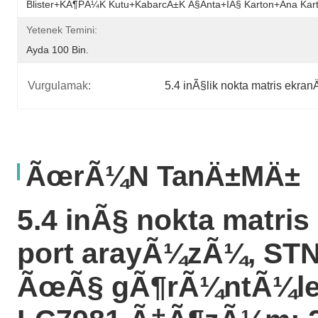
Blister+kÃ¶pÃ¼k Kutu+kabarcÄ±k Ã§anta+iÃ§ Karton+ana Kar
Yetenek Temini:
Ayda 100 Bin.
Vurgulamak:
5.4 inÃ§lik nokta matris ekran
ÃœrÃ¼n TanÄ±mÄ±
5.4 inÃ§ nokta matris
port arayÃ¼zÃ¼, STN
ÃœÃ§ gÃ¶rÃ¼ntÃ¼l