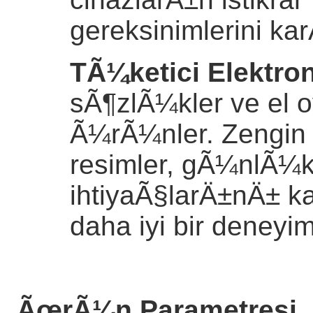
gereksinimlerini ka
TÃ¼ketici Elektron
sÃ¶zlÃ¼kler ve el o
Ã¼rÃ¼nler. Zengin 
resimler, gÃ¼nlÃ¼
ihtiyaÃ§larÄ±nÄ± k
daha iyi bir deneyim
ÃœrÃ¼n Parametresi