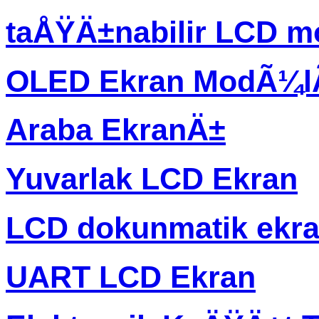
taÅŸÄ±nabilir LCD m
OLED Ekran ModÃ¼
Araba EkranÄ±
Yuvarlak LCD Ekran
LCD dokunmatik ekr
UART LCD Ekran