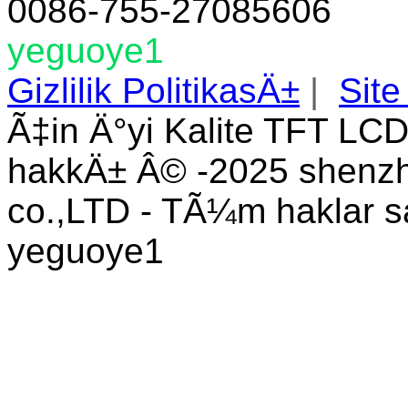
0086-755-27085606
yeguoye1
Gizlilik PolitikasÄ±
|
Site
Ã‡in Ä°yi Kalite TFT LCD
hakkÄ± Â© -2025 shenzhe
co.,LTD - TÃ¼m haklar s
yeguoye1