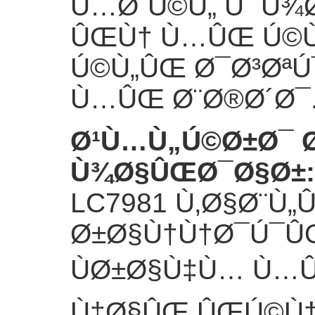
Ù…Ø´Ú©Ù„ Ùˆ Ù
ÛŒÙ† Ù…ÛŒ Ú©Ù
Ú©Ù„ÛŒ Ø¯Ø³ØªÚ
Ù…ÛŒ Ø¨Ø®Ø´Ø¯
Ø¹Ù…Ù„Ú©Ø±Ø¯ 
Ù¾Ø§ÛŒØ¯Ø§Ø±
LC7981 Ù‚Ø§Ø¨Ù
Ø±Ø§Ù†Ù†Ø¯Ú¯Û
ÙØ±Ø§Ù‡Ù… Ù…
Ù‡Ø§ÛŒ ÛŒÚ©Ù†