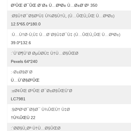
350 Ø³ÛŒ Ø¯ÛŒ Ø¨Ø± Ù…ØªØ± Ù…Ø±Ø¨Ø¹
Ø§Ù†Ø¯Ø§Ø²Ù‡ Ù¾Ø§Ù†Ù„ (Ù…ÛŒÙ„ÛŒ Ù…ØªØ±):
180.0*65.0*12.5
Ù…Ù†Ø·Ù‚Ù‡ Ù…Ø´Ø§Ù‡Ø¯Ù‡ (Ù…ÛŒÙ„ÛŒ Ù…ØªØ±):
132.6*39.0
ÙˆØ¶ÙˆØ­ ØµÙØ­Ù‡ Ù†Ù…Ø§ÛŒØ´:
240*64 Pexels
Ø±Ø§Ø¨Ø·:
Ù…ÙˆØ§Ø²ÛŒ
Ø¢ÛŒ Ø³ÛŒ Ø¯Ø±Ø§ÛŒÙˆØ±:
LC7981
ØªØ¹Ø¯Ø§Ø¯ Ù¾ÛŒÙ† Ù‡Ø§:
22 Ù¾ÛŒÙ†
Ø­Ø§Ù„Øª Ù†Ù…Ø§ÛŒØ´: