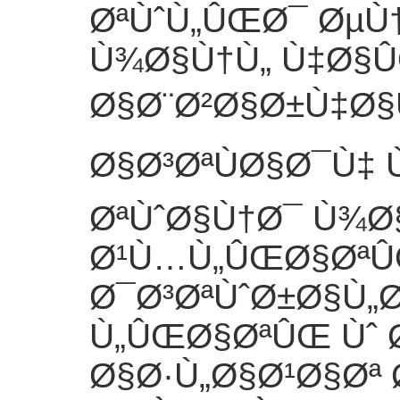
ØªÙˆÙ„ÛŒØ¯ Øµ
Ù¾Ø§Ù†Ù„ Ù‡Ø§Û
Ø§Ø¨Ø²Ø§Ø±Ù‡Ø§
Ø§Ø³ØªÙØ§Ø¯Ù‡
ØªÙˆØ§Ù†Ø¯ Ù¾
Ø¹Ù…Ù„ÛŒØ§Øª
Ø¯Ø³ØªÙˆØ±Ø§Ù„
Ù„ÛŒØ§ØªÛŒ Ùˆ
Ø§Ø·Ù„Ø§Ø¹Ø§Øª 