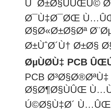
Ú¯Ø±Ø§ÙÛŒÚ© Ø
Ø¯Ù‡Ø¯ØŒ Ù…ÛŒ
Ø§Ø«Ø±Ø§Øª Ø¨Ø
Ø±ÙˆØ´Ù† Ø±Ø§ Ø
ØµÙØ­Ù‡ PCB Û
PCB Ø³Ø§Ø®ØªÙ‡
Ø§Ø¶Ø§ÙÛŒ Ù…Ù
Ú©Ø§Ù‡Ø´ Ù…Û