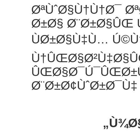
ØªÙˆØ§Ù†Ù†Ø¯ Ø
Ø±Ø§ Ø¨Ø±Ø§ÛŒ
ÙØ±Ø§Ù‡Ù… Ú©Ù
Ù†ÛŒØ§Ø²Ù‡Ø§Û
ÛŒØ§Ø¯Ú¯ÛŒØ±Û
Ø¨Ø±Ø¢ÙˆØ±Ø¯Ù‡
Ù¾Ø