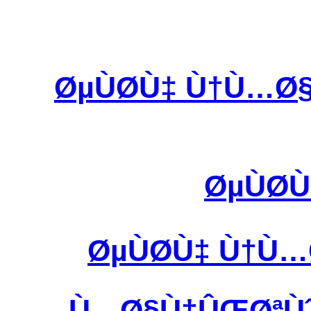
ØµÙØ­Ù‡ Ù†Ù…
ØµÙØ
ØµÙØ­Ù‡ Ù†
Ù…Ø§Ù†ÛŒØªÙˆØ