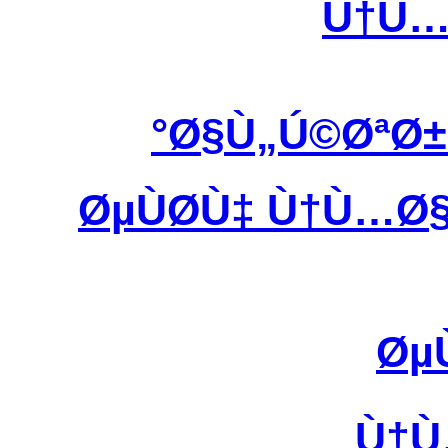
Ù†Ù…
Ø§Ù„Ú©ØªØ
ØµÙØ­Ù‡ Ù†Ù…
Øµ
Ù†Ù