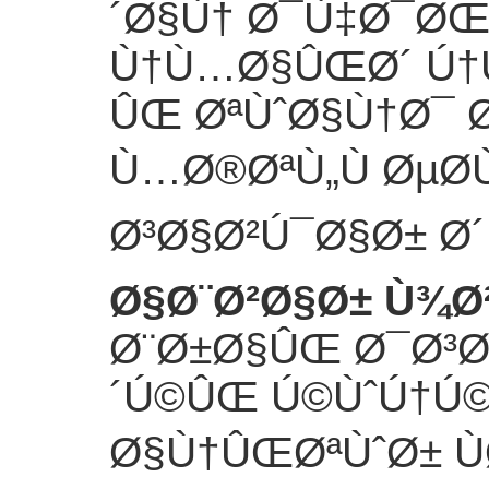
´Ø§Ù† Ø¯Ù‡Ø¯ØŒ
Ù†Ù…Ø§ÛŒØ´ Ú†
ÛŒ ØªÙˆØ§Ù†Ø¯
Ù…Ø®ØªÙ„Ù ØµØ
Ø³Ø§Ø²Ú¯Ø§Ø± Ø´
Ø§Ø¨Ø²Ø§Ø± Ù¾
Ø¨Ø±Ø§ÛŒ Ø¯Ø³
´Ú©ÛŒ Ú©ÙˆÚ†Ú
Ø§Ù†ÛŒØªÙˆØ± Ù