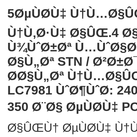
5ØµÙØ­Ù‡ Ù†Ù…Ø§
Ù†Ù‚Ø·Ù‡ Ø§ÛŒ.4 
Ù¾ÙˆØ±Øª Ù…ÙˆØ§
Ø§Ù„Øª STN / Ø²Ø±Ø
Ø­Ø§Ù„Øª Ù†Ù…Ø§Û
LC7981 ÙˆØ¶ÙˆØ­: 2
350 Ø¨Ø§ ØµÙØ­Ù‡ P
Ø§ÛŒÙ† ØµÙØ­Ù‡ Ù†