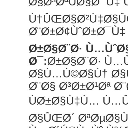
Ø§Ø³ØªÙØ§Ø¯Ù‡
Ù†ÛŒØ§Ø²Ù‡Ø§Û
Ø¨Ø±Ø¢ÙˆØ±Ø¯Ù‡
Ø±Ø§Ø¨Ø· Ù…Ùˆ
Ø¯
:
Ø±Ø§Ø¨Ø· Ù…
Ø§Ù…Ú©Ø§Ù† Ø§Ù
Ø¨Ø§ Ø³Ø±Ø¹Øª Ø
ÙØ±Ø§Ù‡Ù… Ù…
Ø§ÛŒØ´ ØªØµØ§Ù