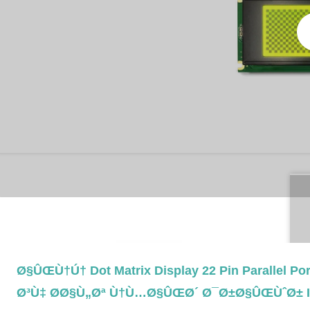
5.4 Ø§ÛŒÙ†Ú† Dot Matrix Display 22 Pin Parallel
Ø³Ù‡ Ø­Ø§Ù„Øª Ù†Ù…Ø§ÛŒØ´ Ø¯Ø±Ø§ÛŒÙˆØ± IC