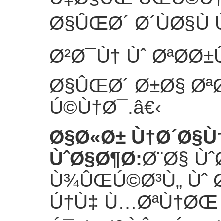
Ø§ÛŒØ´ Ø´ÙØ§Ù 
Ø²Ø¯Ù† Ùˆ ØªØ­Ø±
Ø§ÛŒØ´ Ø±Ø§ Ø
Ú©Ù†Ø¯.
â€‹
Ø§Ø«Ø± Ù†Ø´Ø§Ù
ÙˆØ§Ø¶Ø­
:
Ø¨Ø§ Ùˆ
Ù¾ÛŒÚ©Ø³Ù„ Ùˆ
Ú†Ù‡ Ù…ØªÙ†ØŒ