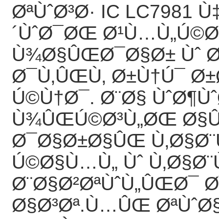
ØªÙˆØ³Ø· IC LC7981
´ÙˆØ¯ØŒ Ø¹Ù…Ù„Ú©
Ù¾Ø§ÛŒØ¯Ø§Ø± Ùˆ Ø
Ø¯Ù‚ÛŒÙ‚ Ø±Ù†Ú¯ 
Ú©Ù†Ø¯. Ø¨Ø§ ÙˆØ¶ÙˆØ
Ù¾ÛŒÚ©Ø³Ù„ØŒ Ø§Û
Ø¯Ø§Ø±Ø§ÛŒ Ù‚Ø§Ø
Ú©Ø§Ù…Ù„ Ùˆ Ù‚Ø§Ø
Ø¨Ø§Ø²ØªÙˆÙ„ÛŒØ¯ 
Ø§Ø³Øª.Ù…ÛŒ ØªÙˆØ§