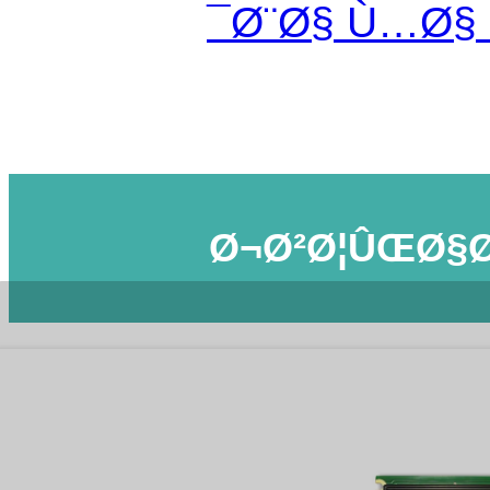
Ø¨Ø§ Ù…Ø§
Ø¬Ø²Ø¦ÛŒØ§Ø