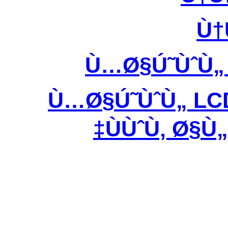
Ù†
Ù…Ø§Ú˜ÙˆÙ
Ù…Ø§Ú˜ÙˆÙ„ LC
ÙÙˆÙ‚ Ø§