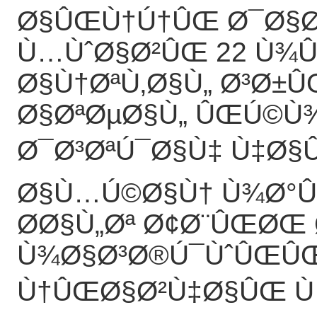
Ø§ÛŒÙ†Ú†ÛŒ Ø¯Ø§Ø
Ù…ÙˆØ§Ø²ÛŒ 22 Ù¾Û
Ø§Ù†ØªÙ‚Ø§Ù„ Ø³Ø±Û
Ø§ØªØµØ§Ù„ ÛŒÚ©Ù
Ø¯Ø³ØªÚ¯Ø§Ù‡ Ù‡Ø§
Ø§Ù…Ú©Ø§Ù† Ù¾Ø°Û
Ø­Ø§Ù„Øª Ø¢Ø¨ÛŒØŒ
Ù¾Ø§Ø³Ø®Ú¯ÙˆÛŒÛŒ
Ù†ÛŒØ§Ø²Ù‡Ø§ÛŒ Ù