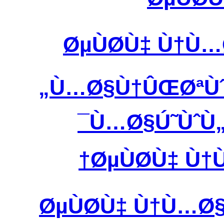
ØµÙØ­Ù‡ Ù†
Ù…Ø§Ù†ÛŒØªÙˆØ
Ù…Ø§Ú˜ÙˆÙ
ØµÙØ­Ù‡ 
ØµÙØ­Ù‡ Ù†Ù…