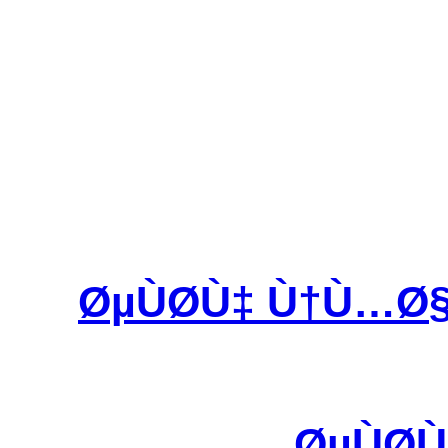
ØµÙØ­Ù‡ Ù†Ù…
ØµÙØ