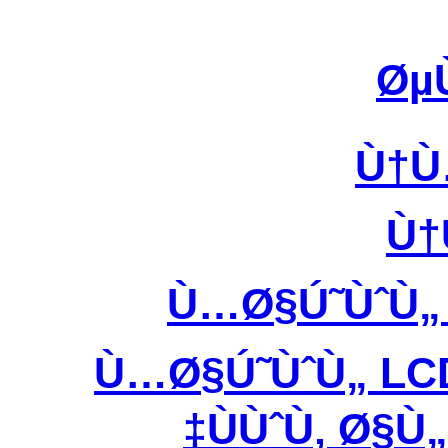
Øµ
Ù†Ù
Ù†
Ù…Ø§Ú˜ÙˆÙ
Ù…Ø§Ú˜ÙˆÙ„ LC
ÙÙˆÙ‚ Ø§