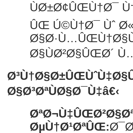
ÙØ±Ø¢ÛŒÙ†Ø¯ Ù
ÛŒ Ú©Ù†Ø¯ Ùˆ Ø«
Ø§Ø·Ù…ÛŒÙ†Ø§Ù
Ø§ÙØ²Ø§ÛŒØ´ Ù
Ø³Ù†Ø§Ø±ÛŒÙˆÙ‡Ø§
Ø§Ø³ØªÙØ§Ø¯Ù‡
â€‹
ØªØ¬Ù‡ÛŒØ²Ø§Ø
ØµÙ†Ø¹ØªÛŒ
:
Ø¯