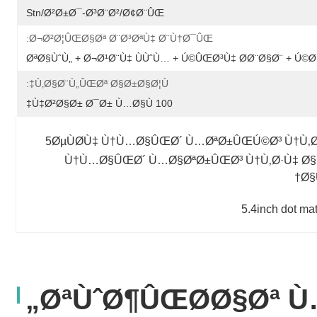
Stn/Ø²Ø±Ø¯-Ø³Ø¨Ø²/Ø¢Ø¨ÛŒ
Ø¬Ø²Ø¦ÛŒØ§Øª Ø¨Ø³ØªÙ‡ Ø¨Ù†Ø¯ÛŒ:
ØªØ§ÙˆÙ„ + Ø¬Ø¹Ø¨Ù‡ ÙÙˆÙ… + Ú©ÛŒØ³Ù‡ Ø­Ø¨Ø§Ø¨ + 
Ù‚Ø§Ø¨Ù„ÛŒØª Ø§Ø±Ø§Ø¦Ù‡:
100 Ù‡Ø²Ø§Ø± Ø¯Ø± Ù…Ø§Ù‡
5ØµÙØ­Ù‡ Ù†Ù…Ø§ÛŒØ´ Ù…ØªØ±ÛŒÚ©Ø³ Ù†Ù‚Ø
Ù†Ù…Ø§ÛŒØ´ Ù…Ø§ØªØ±ÛŒØ³ Ù†Ù‚Ø·Ù‡ Ø§Û
Ø
5.4inch dot ma
ØªÙˆØ¶ÛŒØ­Ø§Øª Ù