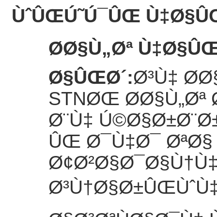
ÙˆÛŒÚ˜Ú¯ÛŒ Ù‡Ø§Û
Ø­Ø§Ù„Øª Ù‡Ø§Û
Ø§ÛŒØ´
:
Ø³Ù‡ Ø­
STNØŒ Ø­Ø§Ù„Øª 
Ø¨Ù‡ Ú©Ø§Ø±Ø¨Ø
ÛŒ Ø¯Ù‡Ø¯ ØªØ§
Ø¢Ø²Ø§Ø¯Ø§Ù†Ù‡
Ø³Ù†Ø§Ø±ÛŒÙˆÙ