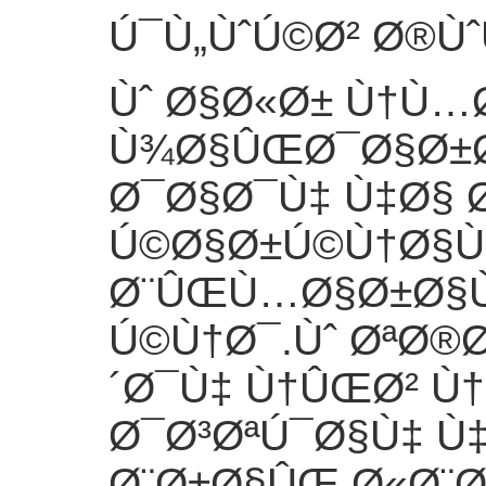
Ú¯Ù„ÙˆÚ©Ø² Ø®Ùˆ
Ùˆ Ø§Ø«Ø± Ù†Ù
Ù¾Ø§ÛŒØ¯Ø§Ø±
Ø¯Ø§Ø¯Ù‡ Ù‡Ø§ 
Ú©Ø§Ø±Ú©Ù†Ø§Ù
Ø¨ÛŒÙ…Ø§Ø±Ø§Ù
Ú©Ù†Ø¯.Ùˆ ØªØ®
´Ø¯Ù‡ Ù†ÛŒØ² 
Ø¯Ø³ØªÚ¯Ø§Ù‡ 
Ø¨Ø±Ø§ÛŒ Ø«Ø¨Ø