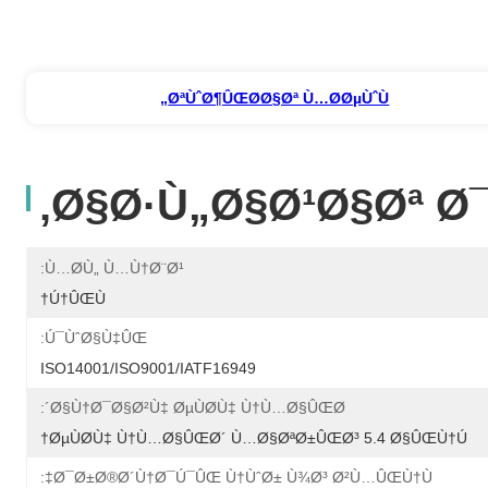
ØªÙˆØ¶ÛŒØ­Ø§Øª Ù…Ø­ØµÙˆÙ„
Ø§Ø·Ù„Ø§Ø¹Ø§Øª Ø
Ù…Ø­Ù„ Ù…Ù†Ø¨Ø¹:
Ú†ÛŒÙ†
Ú¯ÙˆØ§Ù‡ÛŒ:
ISO14001/ISO9001/IATF16949
Ø§Ù†Ø¯Ø§Ø²Ù‡ ØµÙØ­Ù‡ Ù†Ù…Ø§ÛŒØ´:
ØµÙØ­Ù‡ Ù†Ù…Ø§ÛŒØ´ Ù…Ø§ØªØ±ÛŒØ³ 5.4 Ø§ÛŒÙ†Ú†
Ø¯Ø±Ø®Ø´Ù†Ø¯Ú¯ÛŒ Ù†ÙˆØ± Ù¾Ø³ Ø²Ù…ÛŒÙ†Ù‡: