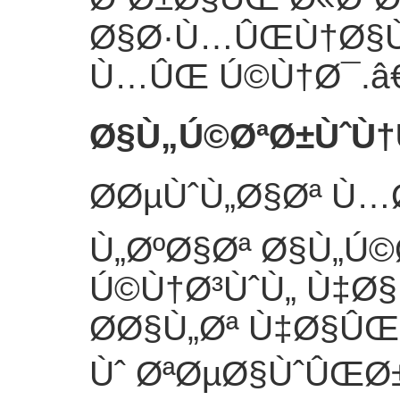
Ø§Ø·Ù…ÛŒÙ†Ø§Ù
Ù…ÛŒ Ú©Ù†Ø¯.
â
Ø§Ù„Ú©ØªØ±ÙˆÙ
Ø­ØµÙˆÙ„Ø§Øª Ù
Ù„ØºØ§Øª Ø§Ù„Ú
Ú©Ù†Ø³ÙˆÙ„ Ù‡Ø
Ø­Ø§Ù„Øª Ù‡Ø§
Ùˆ ØªØµØ§ÙˆÛŒØ