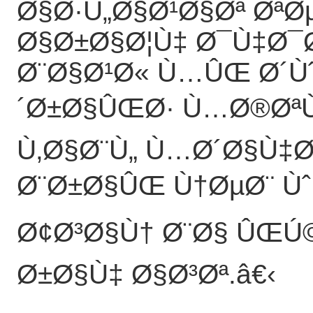
Ø§Ø·Ù„Ø§Ø¹Ø§Øª ØªØ
Ø§Ø±Ø§Ø¦Ù‡ Ø¯Ù‡Ø¯
Ø¨Ø§Ø¹Ø« Ù…ÛŒ Ø´Ù
´Ø±Ø§ÛŒØ· Ù…Ø®ØªÙ
Ù‚Ø§Ø¨Ù„ Ù…Ø´Ø§Ù‡Ø
Ø¨Ø±Ø§ÛŒ Ù†ØµØ¨ Ùˆ
Ø¢Ø³Ø§Ù† Ø¨Ø§ ÛŒÚ©
Ø±Ø§Ù‡ Ø§Ø³Øª.
â€‹