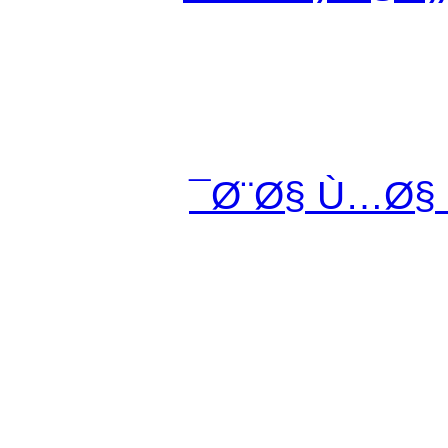
Ø¨Ø§ Ù…Ø§