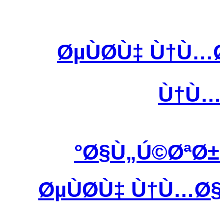
ØµÙØ­Ù‡ Ù†Ù
Ù†Ù…
Ø§Ù„Ú©ØªØ
ØµÙØ­Ù‡ Ù†Ù…