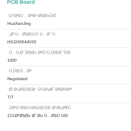
PCB Board
Ù†Ø§Ù… ØªØ¬Ø§Ø±ÛŒ:
HuaXianJing
Ø´Ù…Ø§Ø±Ù‡ Ù…Ø¯Ù„:
HXJ24064AV20
Ù…Ù‚Ø¯Ø§Ø± ØªÙˆÙ„ÛŒØ¯ÛŒ:
1000
Ù‚ÛŒÙ…Øª:
Negotiated
Ø´Ø±Ø§ÛŒØ· Ù¾Ø±Ø¯Ø§Ø®Øª:
T/T
ØªÙˆØ§Ù†Ø§ÛŒÛŒ Ø¹Ø±Ø¶Ù‡:
100 Ù‡Ø²Ø§Ø± Ø¯Ø± Ù…Ø§Ù‡