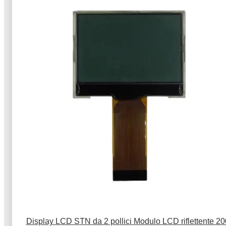
Display LCD STN da 2 pollici Modulo LCD riflettente 20