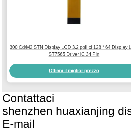
300 Cd/M2 STN Display LCD 3,2 pollici 128 * 64 Display
ST7565 Driver IC 34 Pin
Ottieni il miglior prezzo
Contattaci
shenzhen huaxianjing di
E-mail