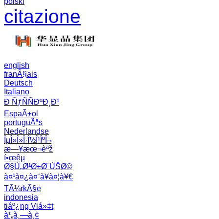
polski
citazione
english
franÃ§ais
Deutsch
Italiano
Ð ÑƒÑÑÐºÐ¸Ð¹
EspaÃ±ol
portuguÃªs
Nederlandse
ÎµÎ»Î»Î·Î½Î¹ÎºÎ¬
æ—¥æœ¬èªž
í•œêµ­
Ø§Ù„Ø¹Ø±Ø¨ÙŠØ©
à¤¹à¤¿à¤¨à¥à¤¦à¥€
TÃ¼rkÃ§e
indonesia
tiáº¿ng Viá»‡t
à¹„à¸—à¸¢