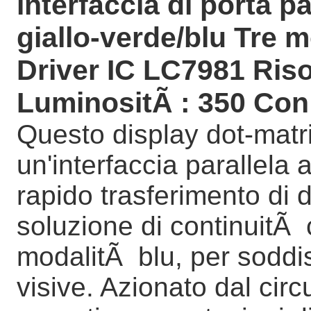
interfaccia di porta p
giallo-verde/blu Tre 
Driver IC LC7981 Riso
LuminositÃ : 350 Co
Questo display dot-matrix
un'interfaccia parallela
rapido trasferimento di
soluzione di continuitÃ c
modalitÃ blu, per soddi
visive. Azionato dal cir