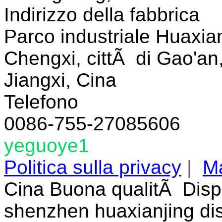
Indirizzo della fabbrica
Parco industriale Huaxian
Chengxi, cittÃ di Gao'an,
Jiangxi, Cina
Telefono
0086-755-27085606
yeguoye1
Politica sulla privacy
|
Ma
Cina Buona qualitÃ Disp
shenzhen huaxianjing disp