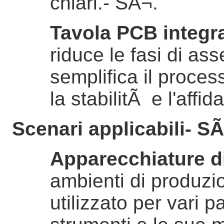
chiari.
- SÃ¬.
Tavola PCB integr
riduce le fasi di as
semplifica il proces
la stabilitÃ e l'affid
Scenari applicabili
- SÃ
Apparecchiature di
ambienti di produzio
utilizzato per vari p