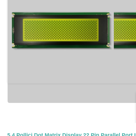
5.4 Pollici Dot Matrix Display 22 Pin Parallel Po