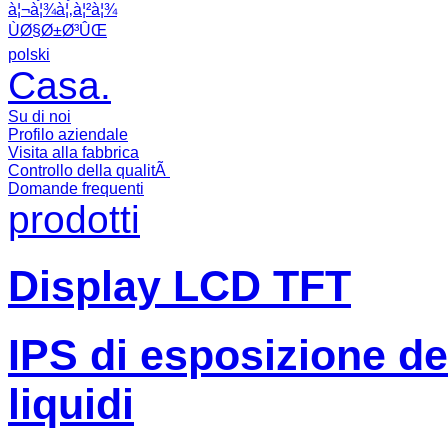
à¦¬à¦¾à¦‚à¦²à¦¾
ÙØ§Ø±Ø³ÛŒ
polski
Casa.
Su di noi
Profilo aziendale
Visita alla fabbrica
Controllo della qualitÃ
Domande frequenti
prodotti
Display LCD TFT
IPS di esposizione dell
liquidi