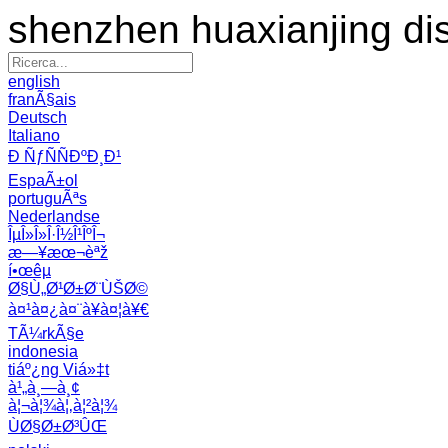
shenzhen huaxianjing di
english
franÃ§ais
Deutsch
Italiano
Ð ÑƒÑÑÐºÐ¸Ð¹
EspaÃ±ol
portuguÃªs
Nederlandse
ÎµÎ»Î»Î·Î½Î¹ÎºÎ¬
æ—¥æœ¬èªž
í•œêµ­
Ø§Ù„Ø¹Ø±Ø¨ÙŠØ©
à¤¹à¤¿à¤¨à¥à¤¦à¥€
TÃ¼rkÃ§e
indonesia
tiáº¿ng Viá»‡t
à¹„à¸—à¸¢
à¦¬à¦¾à¦‚à¦²à¦¾
ÙØ§Ø±Ø³ÛŒ