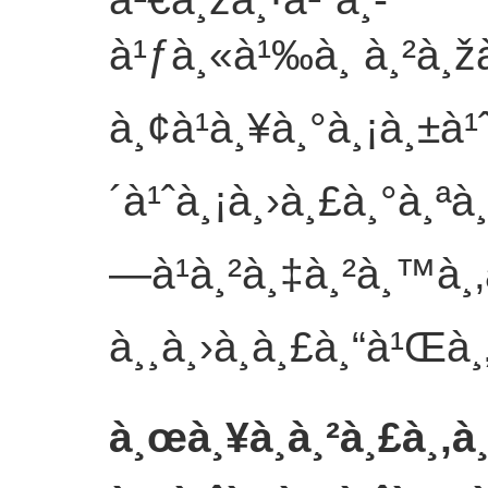
à¹ƒà¸«à¹‰à¸ à¸²à¸ž
à¸¢à¹à¸¥à¸°à¸¡à¸±à¹
´à¹ˆà¸¡à¸›à¸£à¸°à¸ªà
—à¹à¸²à¸‡à¸²à¸™à¸‚à
à¸¸à¸›à¸à¸£à¸“à¹Œ
à¸
à¸œà¸¥à¸à¸²à¸£à¸‚à