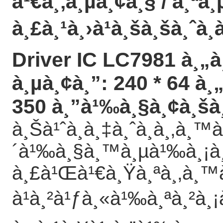
à¹€à¸‚à¸µà¸¢à¸§ / à¸ªà
à¸£à¸¹à¸›à¹à¸šà¸šà¸ˆà¸­
Driver IC LC7981 à¸„à¸
à¸µà¸¢à¸”: 240 * 64 à¸„
350 à¸”à¹‰à¸§à¸¢à¸šà
à¸Šà¹ˆà¸­à¸‡à¸ˆà¸­à¸‚à¸™
´à¹‰à¸§à¸™à¸µà¹‰à¸¡à¸µ
à¸£à¹Œà¹€à¸Ÿà¸ªà¸‚à¸™
à¹à¸²à¹ƒà¸«à¹‰à¸ªà¸²à¸¡