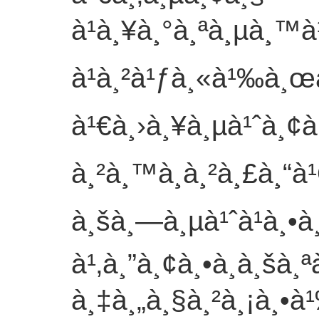
à¹à¸¥à¸°à¸ªà¸µà¸™
à¹à¸²à¹ƒà¸«à¹‰à¸œ
à¹€à¸›à¸¥à¸µà¹ˆà¸¢à
à¸²à¸™à¸à¸²à¸£à¸“à
à¸šà¸—à¸µà¹ˆà¹à¸•à¸
à¹‚à¸”à¸¢à¸•à¸­à¸šà¸
à¸‡à¸„à¸§à¸²à¸¡à¸•à¹