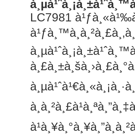
à¸µà¹ˆà¸¡à¸±à¹ˆà¸™
LC7981 à¹ƒà¸«à¹‰à¸
à¹ƒà¸™à¸à¸²à¸£à¸‚à
à¸µà¹ˆà¸¡à¸±à¹ˆà¸™à
à¸£à¸±à¸šà¸›à¸£à¸°
à¸µà¹ˆà¹€à¸«à¸¡à¸·à
à¸à¸²à¸£à¹à¸ªà¸”à¸
à¹à¸¥à¸°à¸¥à¸”à¸à¸²