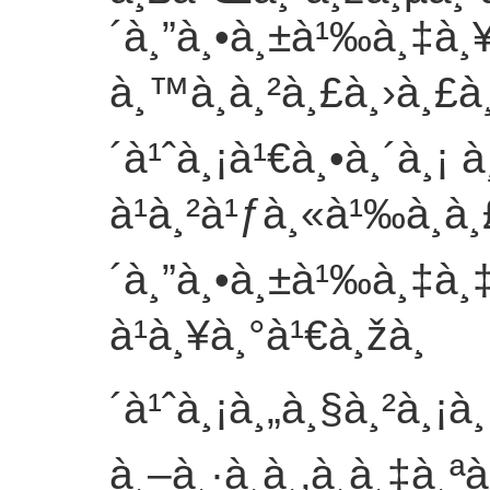
´à¸”à¸•à¸±à¹‰à¸‡à¸
à¸™à¸à¸²à¸£à¸›à¸£à¸
´à¹ˆà¸¡à¹€à¸•à¸´à¸¡ 
à¹à¸²à¹ƒà¸«à¹‰à¸à
´à¸”à¸•à¸±à¹‰à¸‡à¸
à¹à¸¥à¸°à¹€à¸žà¸
´à¹ˆà¸¡à¸„à¸§à¸²à¸¡à
à¸–à¸·à¸­à¸‚à¸­à¸‡à¸