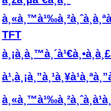
à¸«à¸™à¹‰à¸²à¸ˆà¸­à¸ªà
TFT
à¸¡à¸­à¸™à¸´à¹€à¸•à¸­à¸
à¹‚à¸¡à¸”à¸¹à¸¥à¹à¸ªà
à¸«à¸™à¹‰à¸²à¸ˆà¸­à¹