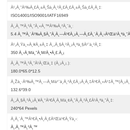
À¹„à¸”à¹‰à¸£à¸±à¸šà¸à¸²à¸£à¸£à¸±à¸šà¸£à¸­à¸‡:
ISO14001/ISO9001/IATF16949
À¸‚à¸™à¸²à¸”à¸«à¸™à¹‰à¸²à¸ˆà¸­:
5.4 À¸™à¸´à¹‰à¸§à¸”à¸­à¸—À¹€à¸¡à¸—À¸£à¸´à¸à¸‹à¹Œà¹à¸ªà¸”
À¹„à¸Ÿà¸«à¸¥à¸±à¸‡ À¸„à¸§à¸²à¸¡à¸ªà¸§à¹ˆà¸²à¸‡:
350 À¸‹à¸µà¸”à¸µ/à¸•à¸£.à¸¡
À¸‚à¸™à¸²à¸”à¹à¸œà¸‡ (à¸¡à¸¡.):
180.0*65.0*12.5
À¸žà¸·à¹‰à¸™à¸—À¸µà¹ˆà¸à¸²à¸£à¸¡à¸­à¸‡à¹€à¸«à¹‡à¸™(à¸¡à¸¡
132.6*39.0
À¸„à¸§à¸²à¸¡à¸¥à¸°à¹€à¸­à¸µà¸¢à¸”à¸à¸²à¸£à¹à¸ªà¸”à¸‡:
240*64 Pexels
À¸­à¸´à¸™à¹€à¸•à¸­à¸£à¹Œà¹€à¸Ÿà¸‹:
À¸‚à¸™à¸²à¸™