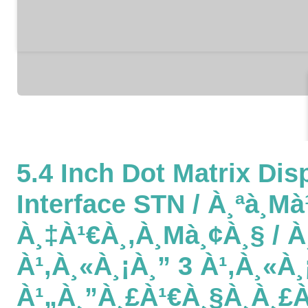
5.4 Inch Dot Matrix Disp
Interface STN / À¸ªà¸µà
À¸‡à¹€à¸‚à¸µà¸¢à¸§ / 
À¹‚à¸«à¸¡à¸” 3 À¹‚à¸«à¸
À¹„à¸”à¸£à¹€à¸§à¸­à¸£