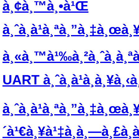
à¸¢à¸™à¸•à¹Œ
à¸ˆà¸­à¹à¸ªà¸”à¸‡à¸œà¸
à¸«à¸™à¹‰à¸²à¸ˆà¸­à¸ª
UART à¸ˆà¸­à¹à¸­à¸¥à¸‹
à¸ˆà¸­à¹à¸ªà¸”à¸‡à¸œà¸¥
´à¹€à¸¥à¹‡à¸à¸—à¸£à¸­