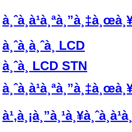
à¸ˆà¸­à¹à¸ªà¸”à¸‡à¸œà¸
à¸ˆà¸­à¸ˆà¸­ LCD
à¸ˆà¸­ LCD STN
à¸ˆà¸­à¹à¸ªà¸”à¸‡à¸œà
à¹‚à¸¡à¸”à¸¹à¸¥à¸ˆà¸­à¹