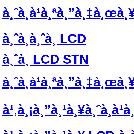
à¸ˆà¸­à¹à¸ªà¸”à¸‡à¸œà¸
à¸ˆà¸­à¸ˆà¸­ LCD
à¸ˆà¸­ LCD STN
à¸ˆà¸­à¹à¸ªà¸”à¸‡à¸œà
à¹‚à¸¡à¸”à¸¹à¸¥à¸ˆà¸­à¹