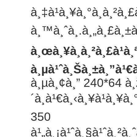
à¸‡à¹à¸¥à¸°à¸à¸²à¸
à¸™à¸ˆà¸­.
à¸„à¸£à¸±à
à¸œà¸¥à¸à¸²à¸£à¹à
à¸µà¹ˆà¸Šà¸±à¸”à¹€
à¸µà¸¢à¸” 240*64 à¸
´à¸à¹€à¸‹à¸¥à¹à¸¥à
350
à¹„à¸¡à¹ˆà¸§à¹ˆà¸²à¸