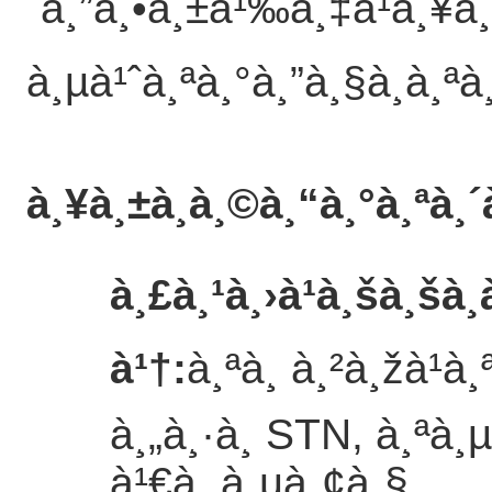
´à¸”à¸•à¸±à¹‰à¸‡à¹à¸¥
à¸µà¹ˆà¸ªà¸°à¸”à¸§à¸à¸ªà
à¸¥à¸±à¸à¸©à¸“à¸°à¸ªà
à¸£à¸¹à¸›à¹à¸šà¸šà¸
à¹†
:
à¸ªà¸ à¸²à¸žà¹à¸
à¸„à¸·à¸­ STN, à¸ªà¸
à¹€à¸‚à¸µà¸¢à¸§