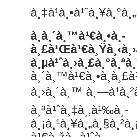
à¸‡à¹à¸•à¹ˆà¸¥à¸°à
à¸­à¸´à¸™à¹€à¸•à¸­
à¸£à¹Œà¹€à¸Ÿà¸‹à¸›
à¸µà¹ˆà¸›à¸£à¸°à¸ªà
à¸´à¸™à¹€à¸•à¸­à¸£
à¸›à¸´à¸™ à¸—à¹à¸²
à¸ªà¹ˆà¸‡à¸‚à¹‰à¸­
à¸¡à¸¹à¸¥à¸„à¸§à¸²à
à¹€à¸žà¸·à¹ˆà¸­