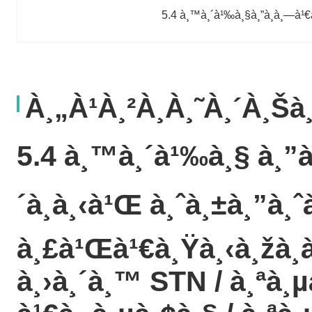
5.4 à¸™à¸´à¹‰à¸§à¸”à¸­à¸—à¹€à
À¸„à¹à¸²à¸­à¸˜à¸´à¸š
5.4 à¸™à¸´à¹‰à¸§ à¸”à¸
´à¸à¸‹à¹Œ à¸ˆà¸±à¸”à¸ˆà
à¸£à¹Œà¹€à¸Ÿà¸‹à¸žà¸
à¸›à¸´à¸™ STN / à¸ªà¸µ