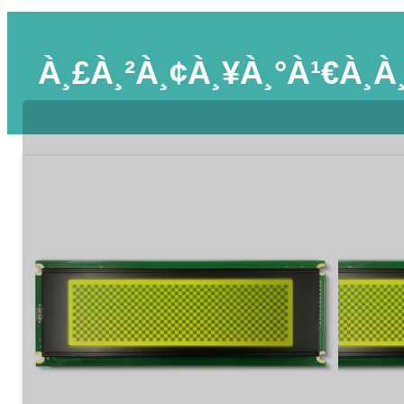
À¸£à¸²à¸¢à¸¥à¸°à¹€à¸­