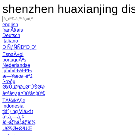
shenzhen huaxianjing di
english
franÃ§ais
Deutsch
Italiano
Ð ÑƒÑÑÐºÐ¸Ð¹
EspaÃ±ol
portuguÃªs
Nederlandse
ÎµÎ»Î»Î·Î½Î¹ÎºÎ¬
æ—¥æœ¬èªž
í•œêµ­
Ø§Ù„Ø¹Ø±Ø¨ÙŠØ©
à¤¹à¤¿à¤¨à¥à¤¦à¥€
TÃ¼rkÃ§e
indonesia
tiáº¿ng Viá»‡t
à¹„à¸—à¸¢
à¦¬à¦¾à¦‚à¦²à¦¾
ÙØ§Ø±Ø³ÛŒ