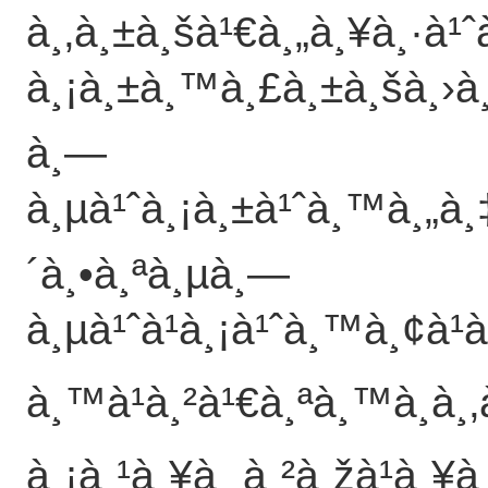
à¸‚à¸±à¸šà¹€à¸„à¸¥à¸·à¹ˆ
à¸¡à¸±à¸™à¸£à¸±à¸šà¸›à
à¸—
à¸µà¹ˆà¸¡à¸±à¹ˆà¸™à¸„à¸‡
´à¸•à¸ªà¸µà¸—
à¸µà¹ˆà¹à¸¡à¹ˆà¸™à¸¢à¹à
à¸™à¹à¸²à¹€à¸ªà¸™à¸­à¸
à¸¡à¸¹à¸¥à¸ à¸²à¸žà¹à¸¥