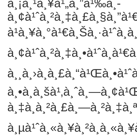
à¸¡à¸¹à¸¥à¹„à¸”à¹‰à¸­
à¸¢à¹ˆà¸²à¸‡à¸£à¸§à¸”à¹
à¹à¸¥à¸°à¹€à¸Šà¸·à¹ˆà¸­à
à¸¢à¹ˆà¸²à¸‡à¸•à¹ˆà¸­à¹€à
à¸¸à¸›à¸à¸£à¸“à¹Œà¸•à¹ˆ
à¸•à¸­à¸šà¹‚à¸ˆà¸—à¸¢à¹
à¸‡à¸à¸²à¸£à¸—à¸²à¸‡à¸
à¸µà¹ˆà¸«à¸¥à¸²à¸à¸«à¸¥