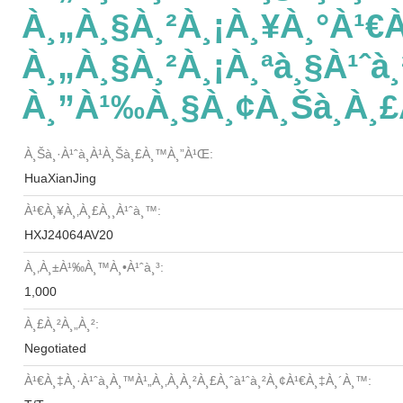
À¸„à¸§à¸²à¸¡à¸¥à¸°à¹€à
À¸„à¸§à¸²à¸¡à¸ªà¸§à¹ˆà¸
À¸”à¹‰à¸§à¸¢à¸šà¸­à¸
À¸Šà¸·à¹ˆà¸­à¹à¸šà¸£à¸™à¸”à¹Œ:
HuaXianJing
À¹€à¸¥à¸‚à¸£à¸¸à¹ˆà¸™:
HXJ24064AV20
À¸‚à¸±à¹‰à¸™à¸•à¹ˆà¸³:
1,000
À¸£à¸²à¸„à¸²:
Negotiated
À¹€à¸‡à¸·à¹ˆà¸­à¸™à¹„à¸‚à¸à¸²à¸£à¸ˆà¹ˆà¸²à¸¢à¹€à¸‡à¸´à¸™: