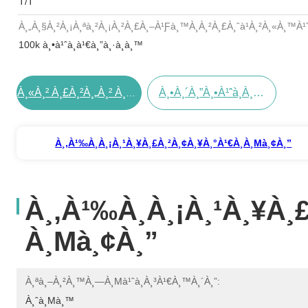
T/T
À¸„à¸§à¸²à¸¡à¸ªà¸²à¸¡à¸²à¸£à¸–À¹ƒà¸™à¸à¸²à¸£à¸ˆà¹à¸²à¸«à¸™à¹ˆ
100k à¸•à¹ˆà¸­à¹€à¸”à¸·à¸­à¸™
À¸•à¸´à¸”à¸•à¹ˆà¸­à¸•à¸­à¸™à¸™à¸µà¹‰
À¸«à¸² À¸£à¸²à¸„à¸² À¸—À¸µà¹ˆ À¸”à¸µ À¸—À¸µà¹ˆà¸ªà¸¸à¸”
À¸‚à¹‰à¸­à¸¡à¸¹à¸¥à¸£à¸²à¸¢à¸¥à¸°à¹€à¸­à¸µà¸¢à¸”
À¸‚à¹‰à¸­à¸¡à¸¹à¸¥à¸
À¸µà¸¢à¸”
À¸ªà¸–À¸²à¸™à¸—À¸µà¹ˆà¸à¸³à¹€à¸™à¸´à¸”:
À¸ˆà¸µà¸™