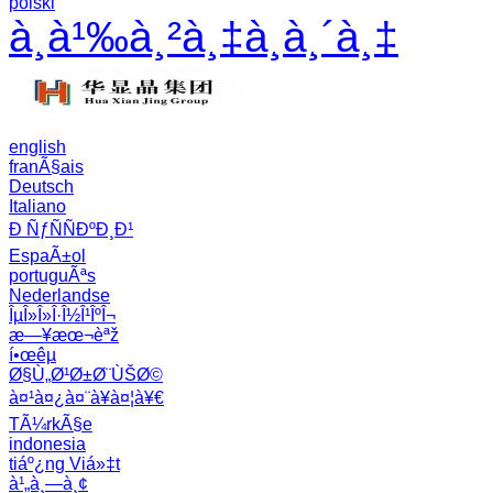
polski
à¸­à¹‰à¸²à¸‡à¸­à¸´à¸‡
english
franÃ§ais
Deutsch
Italiano
Ð ÑƒÑÑÐºÐ¸Ð¹
EspaÃ±ol
portuguÃªs
Nederlandse
ÎµÎ»Î»Î·Î½Î¹ÎºÎ¬
æ—¥æœ¬èªž
í•œêµ­
Ø§Ù„Ø¹Ø±Ø¨ÙŠØ©
à¤¹à¤¿à¤¨à¥à¤¦à¥€
TÃ¼rkÃ§e
indonesia
tiáº¿ng Viá»‡t
à¹„à¸—à¸¢