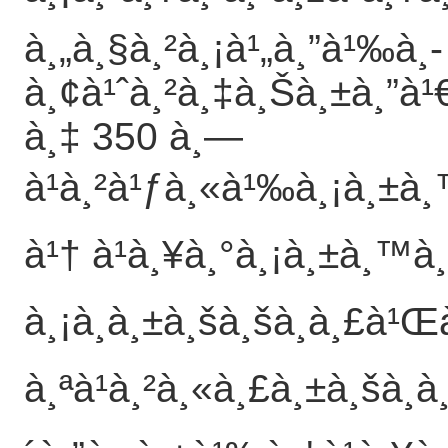
à¸„à¸§à¸²à¸¡à¹„à¸”à¹‰à¸­
à¸¢à¹ˆà¸²à¸‡à¸Šà¸±à¸”à¹€
à¸‡ 350 à¸—
à¹à¸²à¹ƒà¸«à¹‰à¸¡à¸±à¸
à¹† à¹à¸¥à¸°à¸¡à¸±à¸™à
à¸¡à¸à¸±à¸šà¸šà¸­à¸£à¹
à¸ªà¹à¸²à¸«à¸£à¸±à¸šà¸à