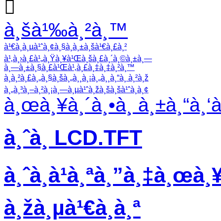

à¸šà¹‰à¸²à¸™
à¹€à¸à¸µà¹ˆà¸¢à¸§à¸à¸±à¸šà¹€à¸£à¸²
à¹‚à¸›à¸£à¹„à¸Ÿà¸¥à¹Œà¸šà¸£à¸´à¸©à¸±à¸—
à¸—à¸±à¸§à¸£à¹Œà¹‚à¸£à¸‡à¸‡à¸²à¸™
à¸à¸²à¸£à¸„à¸§à¸šà¸„à¸¸à¸¡à¸„à¸¸à¸“à¸ à¸²à¸ž
à¸„à¸³à¸–à¸²à¸¡à¸—à¸µà¹ˆà¸žà¸šà¸šà¹ˆà¸­à¸¢
à¸œà¸¥à¸´à¸•à¸ à¸±à¸“à¸‘
à¸ˆà¸­ LCD.TFT
à¸ˆà¸­à¹à¸ªà¸”à¸‡à¸œà¸¥
à¸žà¸µà¹€à¸­à¸ª