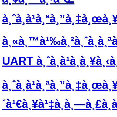
à¸ˆà¸­à¹à¸ªà¸”à¸‡à¸œà¸
à¸«à¸™à¹‰à¸²à¸ˆà¸­à¸ª
UART à¸ˆà¸­à¹à¸­à¸¥à¸‹
à¸ˆà¸­à¹à¸ªà¸”à¸‡à¸œà¸¥
´à¹€à¸¥à¹‡à¸à¸—à¸£à¸­