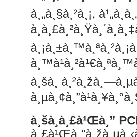
à¸„à¸§à¸²à¸¡, à¹„à¸­à
à¸à¸£à¸²à¸Ÿà¸´à¸à¸‡
à¸¡à¸±à¸™à¸ªà¸²à¸¡à
à¸™à¹à¸²à¹€à¸ªà¸™
à¸šà¸ à¸²à¸žà¸—à¸µà
à¸µà¸¢à¸”à¹à¸¥à¸°à
à¸šà¸­à¸£à¹Œà¸” PC
à¸£à¹Œà¸”à¸žà¸µà¸‹