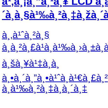
à¹‚à¸¡à¸”à¸¹à¸¥ LCD à¸­
´à¸à¸§à¹‰à¸²à¸‡à¸žà¸´
à¸‚à¹ˆà¸²à¸§
à¸à¸²à¸£à¹à¸à¹‰à¸›à¸±à¸
à¸šà¸¥à¹‡à¸­à¸
à¸•à¸´à¸”à¸•à¹ˆà¸­à¹€à¸£à¸²
à¸­à¹‰à¸²à¸‡à¸­à¸´à¸‡