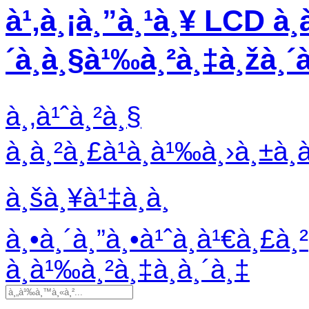
à¹‚à¸¡à¸”à¸¹à¸¥ LCD à¸­
´à¸à¸§à¹‰à¸²à¸‡à¸žà¸´
à¸‚à¹ˆà¸²à¸§
à¸à¸²à¸£à¹à¸à¹‰à¸›à¸±à¸
à¸šà¸¥à¹‡à¸­à¸
à¸•à¸´à¸”à¸•à¹ˆà¸­à¹€à¸£à¸²
à¸­à¹‰à¸²à¸‡à¸­à¸´à¸‡