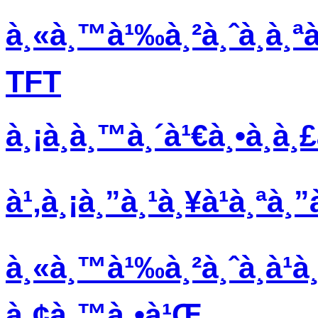
à¸«à¸™à¹‰à¸²à¸ˆà¸­à¸ªà
TFT
à¸¡à¸­à¸™à¸´à¹€à¸•à¸­à¸
à¹‚à¸¡à¸”à¸¹à¸¥à¹à¸ªà
à¸«à¸™à¹‰à¸²à¸ˆà¸­à¹
à¸¢à¸™à¸•à¹Œ