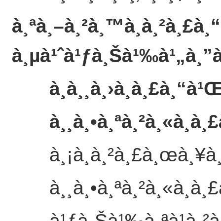
à¸ªà¸–à¸²à¸™à¸à¸²à¸£à
à¸µà¹ˆà¹ƒà¸Šà¹‰à¹„à¸”
à¸­à¸¸à¸›à¸à¸£à¸“à¹
à¸¸à¸•à¸ªà¸²à¸«à¸à¸
à¸¡à¸à¸²à¸£à¸œà¸¥à¸
à¸¸à¸•à¸ªà¸²à¸«à¸à¸
à¹ƒà¸Šà¹‰à¸ªà¹à¸²à