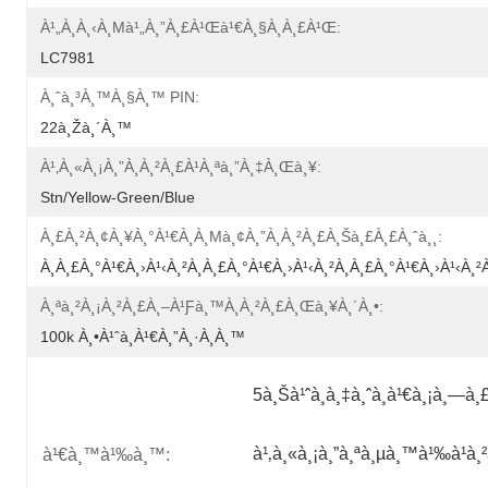
À¹„à¸­à¸‹à¸µà¹„à¸”à¸£à¹Œà¹€à¸§à¸­à¸£à¹Œ:
LC7981
À¸ˆà¸³à¸™à¸§à¸™ PIN:
22à¸žà¸´à¸™
À¹‚à¸«à¸¡à¸”à¸à¸²à¸£à¹à¸ªà¸”à¸‡à¸œà¸¥:
Stn/yellow-Green/blue
À¸£à¸²à¸¢à¸¥à¸°à¹€à¸­à¸µà¸¢à¸”à¸à¸²à¸£à¸šà¸£à¸£à¸ˆà¸¸:
À¸à¸£à¸°à¹€à¸›à¹‹à¸²à¸à¸£à¸°à¹€à¸›à¹‹à¸²à¸à¸£à¸°à¹€à¸›à¹‹à¸²
À¸ªà¸²à¸¡à¸²à¸£à¸–À¹ƒà¸™à¸à¸²à¸£à¸œà¸¥à¸´à¸•:
100k À¸•à¹ˆà¸­à¹€à¸”à¸·à¸­à¸™
5à¸Šà¹ˆà¸­à¸‡à¸ˆà¸­à¹€à¸¡à¸—à¸
à¹‚à¸«à¸¡à¸”à¸ªà¸µà¸™à¹‰à¹à¸²
à¹€à¸™à¹‰à¸™: