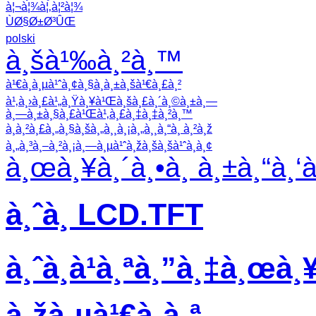
à¦¬à¦¾à¦‚à¦²à¦¾
ÙØ§Ø±Ø³ÛŒ
polski
à¸šà¹‰à¸²à¸™
à¹€à¸à¸µà¹ˆà¸¢à¸§à¸à¸±à¸šà¹€à¸£à¸²
à¹‚à¸›à¸£à¹„à¸Ÿà¸¥à¹Œà¸šà¸£à¸´à¸©à¸±à¸—
à¸—à¸±à¸§à¸£à¹Œà¹‚à¸£à¸‡à¸‡à¸²à¸™
à¸à¸²à¸£à¸„à¸§à¸šà¸„à¸¸à¸¡à¸„à¸¸à¸“à¸ à¸²à¸ž
à¸„à¸³à¸–à¸²à¸¡à¸—à¸µà¹ˆà¸žà¸šà¸šà¹ˆà¸­à¸¢
à¸œà¸¥à¸´à¸•à¸ à¸±à¸“à¸‘
à¸ˆà¸­ LCD.TFT
à¸ˆà¸­à¹à¸ªà¸”à¸‡à¸œà¸¥
à¸žà¸µà¹€à¸­à¸ª