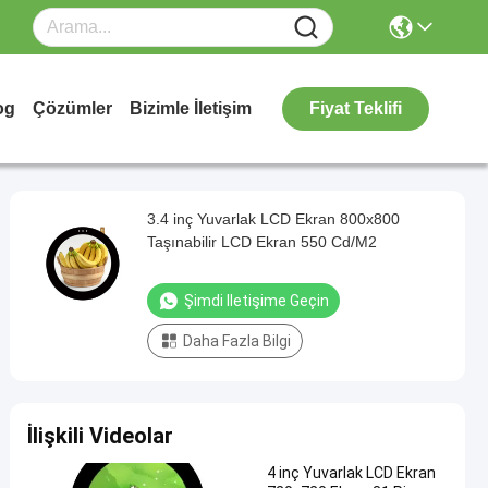
og
Çözümler
Bizimle İletişim
Fiyat Teklifi
3.4 inç Yuvarlak LCD Ekran 800x800
Taşınabilir LCD Ekran 550 Cd/M2
Şimdi Iletişime Geçin
Daha Fazla Bilgi
İlişkili Videolar
4 inç Yuvarlak LCD Ekran