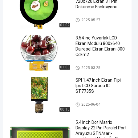
720x720 Ekran 31 Pin
Dokunma Fonksiyonu
Yuvarlak LCD Ekran
2025-05-27
01:02
3.54 inç Yuvarlak LCD
Ekran Modülü 800x640
Dairesel Ekran Ekranı 800
Cd/m2
Yuvarlak LCD Ekran
01:03
2025-03-25
SPI 1.47 Inch Ekran Tipi
Ips LCD Sürücü IC
ST7735S
IPS Lcd Ekran
2025-06-04
00:15
5.4 Inch Dot Matrix
Display 22 Pin Paralel Port
Arayüzü STN/sarı-