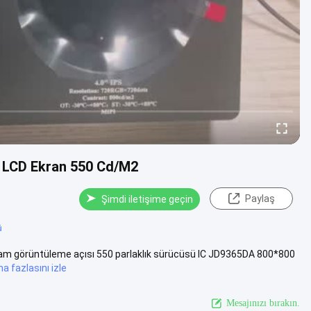
ir LCD Ekran 550 Cd/M2
Paylaş
Şimdi iletişime geçin
ü
 tam görüntüleme açısı 550 parlaklık sürücüsü IC JD9365DA 800*800
a fazlasını izle
Mesajınızı bırakın.