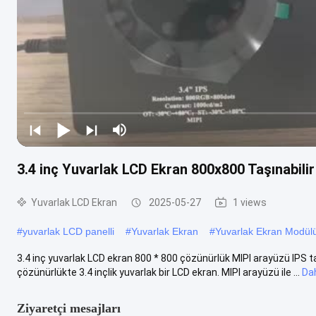
3.4 inç Yuvarlak LCD Ekran 800x800 Taşınabil
Yuvarlak LCD Ekran
2025-05-27
1 views
#
yuvarlak LCD panelli
#
Yuvarlak Ekran
#
Yuvarlak Ekran Modül
3.4 inç yuvarlak LCD ekran 800 * 800 çözünürlük MIPI arayüzü IPS
çözünürlükte 3.4 inçlik yuvarlak bir LCD ekran. MIPI arayüzü ile ...
Dah
Ziyaretçi mesajları