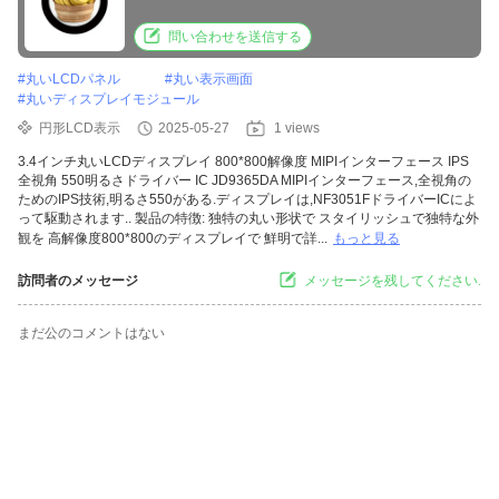
問い合わせを送信する
#
丸いLCDパネル
#
丸い表示画面
#
丸いディスプレイモジュール
円形LCD表示
2025-05-27
1 views
3.4インチ丸いLCDディスプレイ 800*800解像度 MIPIインターフェース IPS
全視角 550明るさドライバー IC JD9365DA MIPIインターフェース,全視角の
ためのIPS技術,明るさ550がある.ディスプレイは,NF3051FドライバーICによ
って駆動されます.. 製品の特徴: 独特の丸い形状で スタイリッシュで独特な外
観を 高解像度800*800のディスプレイで 鮮明で詳...
もっと見る
訪問者のメッセージ
メッセージを残してください.
まだ公のコメントはない