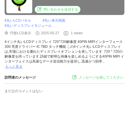
問い合わせを送信する
#
丸いLCDパネル
#
丸い表示画面
#
丸いディスプレイモジュール
円形LCD表示
2025-05-27
1 views
4インチ丸いLCDディスプレイ 720*720解像度 40PIN MIPIインターフェース
300 亮度ドライバー IC TBD タッチ機能 この4インチ丸いLCDディスプレイ
は,市場における優れたディスプレイオプションを表しています. 720 * 720の
解像度を誇っています.詳細で鮮明な画像を楽しめるようにする40PIN MIPI イ
ンターフェイスは高速なデータ送信能力を提供し,迅速かつ効率...
もっと見る
訪問者のメッセージ
メッセージを残してください.
まだ公のコメントはない