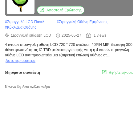
Αποστολή Ερώτησης
#
Στρογγυλό LCD Πάνελ
#
Στρογγυλή Οθόνη Εμφάνισης
#
Κύκλωμα Οθόνης
Στρογγυλή επίδειξη LCD
2025-05-27
1 views
4 ιντσών στρογγυλή οθόνη LCD 720 * 720 ανάλυση 40PIN MIPI διεπαφή 300
driver φωτεινότητας IC TBD με λειτουργία αφής Αυτή η 4 ιντσών στρογγυλή
οθόνη LCD αντιπροσωπεύει μια εξαιρετική επιλογή οθόνης στ...
Δείτε περισσότερα
Μηνύματα επισκέπτη
Αφήστε μήνυμα.
Κανένα δημόσιο σχόλιο ακόμα