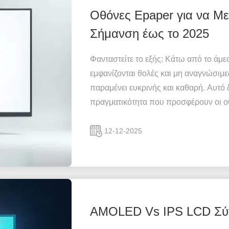
Οθόνες Epaper για να Μ
Σήμανση έως το 2025
Φανταστείτε το εξής: Κάτω από το άμ
εμφανίζονται θολές και μη αναγνώσιμε
παραμένει ευκρινής και καθαρή. Αυτό 
πραγματικότητα που προσφέρουν οι οθό
12-12-2025
AMOLED Vs IPS LCD Σύγ