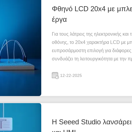
Φθηνό LCD 20x4 με μπλε 
έργα
Για τους λάτρεις της ηλεκτρονικής και
οθόνης, το 20x4 χαρακτήρα LCD με μ
ευπροσάρμοστη επιλογή για διάφορες
συνδυάζει τη λειτουργικότητα με την π
12-22-2025
Η Seeed Studio λανσάρει