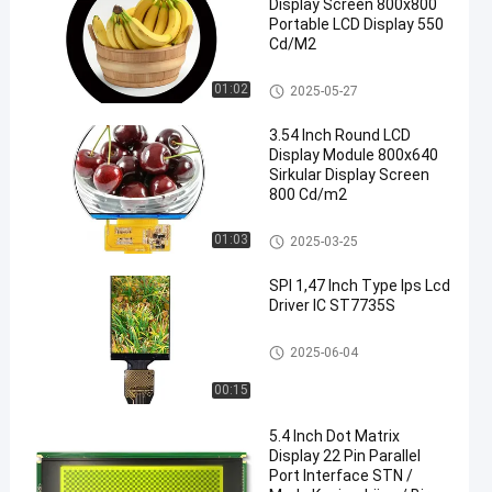
Display Screen 800x800
Portable LCD Display 550
Cd/M2
Layar LCD Bulat
01:02
2025-05-27
3.54 Inch Round LCD
Display Module 800x640
Sirkular Display Screen
800 Cd/m2
Layar LCD Bulat
01:03
2025-03-25
SPI 1,47 Inch Type Ips Lcd
Driver IC ST7735S
Layar Lcd IPS
2025-06-04
00:15
5.4 Inch Dot Matrix
Display 22 Pin Parallel
Port Interface STN /