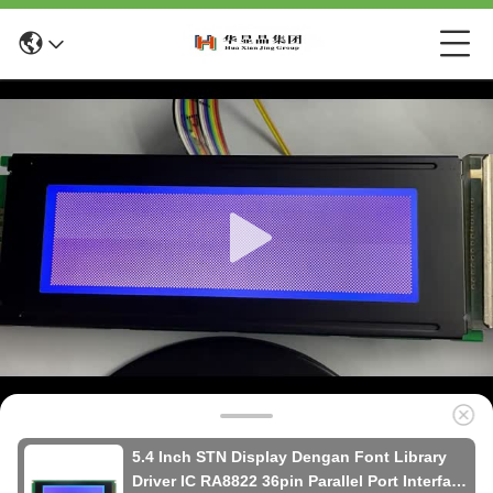
5.4 Inch STN Display Dengan Font Library
Driver IC RA8822 36pin Parallel Port Interface