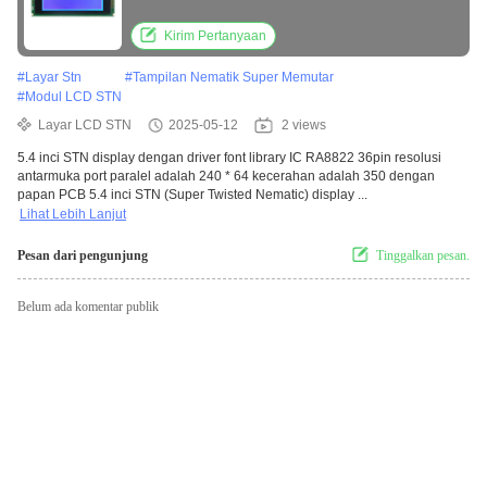
Resolusi adalah 240 * 64 Kecerahan 350
Dengan PCB Board
Kirim Pertanyaan
#
Layar Stn
#
Tampilan Nematik Super Memutar
#
Modul LCD STN
Layar LCD STN
2025-05-12
2 views
5.4 inci STN display dengan driver font library IC RA8822 36pin resolusi
antarmuka port paralel adalah 240 * 64 kecerahan adalah 350 dengan
papan PCB 5.4 inci STN (Super Twisted Nematic) display ...
Lihat Lebih Lanjut
Pesan dari pengunjung
Tinggalkan pesan.
Belum ada komentar publik