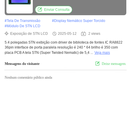
Resolução de interface de porta paralela é
240 * 64 brilho 350 com placa de PCB
Enviar Consulta
#
Tela De Transmissão
#
Display Nemático Super Torcido
#
Módulo De STN LCD
Exposição de STN LCD
2025-05-12
2 views
5.4 polegadas STN exibição com driver de biblioteca de fontes IC RA8822
36pin interface de porta paralela resolução é 240 * 64 brilho é 350 com
placa PCB A tela STN (Super Twisted Nematic) de 5,4 ...
Veja mais
Mensagens do visitante
Deixe mensagem.
Nenhum comentário público ainda