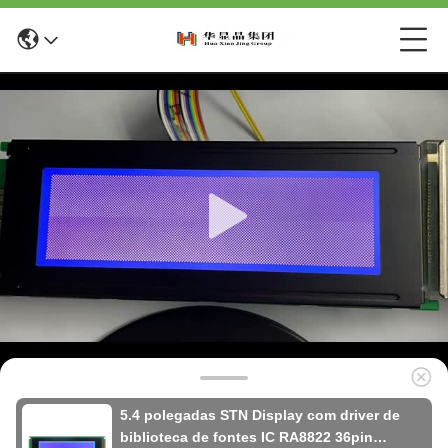
5.4 polegadas STN Display com driver de
biblioteca de fontes IC RA8822 36pin