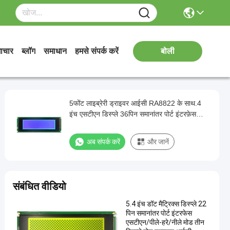
ाचार
ब्लॉग
समाधान
हमसे संपर्क करें
बोली
5फोंट लाइब्रेरी ड्राइवर आईसी RA8822 के साथ.4
इंच एसटीएन डिस्प्ले 36पिन समानांतर पोर्ट इंटरफ़ेस
रिज़ॉल्यूशन 240*64 चमक 350 पीसीबी बोर्ड के साथ है
अब संपर्क करें
और जानें
संबंधित वीडियो
5.4 इंच डॉट मैट्रिक्स डिस्प्ले 22
पिन समानांतर पोर्ट इंटरफेस
एसटीएन/पीले-हरे/नीले मोड तीन