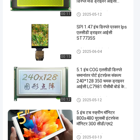
डिस्प्ले मोड ड्राइवर आईसी
एलसी7981 संकल्पः 240*64
चमक 350 पीसीबी बोर्ड के साथ
एसटीएन एलसीडी डिस्प्ले
00:11
2025-05-12
SPI 1.47 इंच डिस्प्ले प्रकार Ips
एलसीडी ड्राइवर आईसी
ST7735S
आईपीएस एलसीडी डिस्प्ले
2025-06-04
00:15
5.1 इंच COG एलसीडी डिस्प्ले
समानांतर पोर्ट इंटरफ़ेस संकल्प
240*128 350 चमक ड्राइवर
आईसी LC7981 पीसीबी बोर्ड के
साथ काले पृष्ठभूमि सफेद डिस्प्ले
सीओजी एलसीडी डिस्प्ले
00:12
2025-05-12
5 इंच टच स्क्रीन मॉनिटर
800x480 यूएसबी इंटरफेस
मॉनिटर 300 सीडी/एम2
पोर्टेबल एलसीडी मॉनिटर
2025-03-13