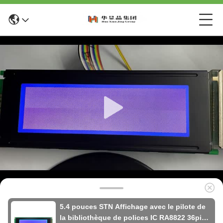
5.4 pouces STN Affichage avec le pilote de
la bibliothèque de polices IC RA8822 36pin