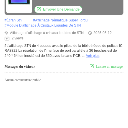
Porte parallèle Interface de résolution est
240 * 64 luminosité 350 Avec carte PCB
Envoyer Une Demande
#
Écran Stn
#
Affichage Nématique Super Tordu
#
Module D'affichage À Cristaux Liquides De STN
Affichage d'affichage à cristaux liquides de STN
2025-05-12
2 views
5L'affichage STN de 4 pouces avec le pilote de la bibliothèque de polices IC
RA8822 La résolution de l'interface de port parallèle à 36 broches est de
240 * 64 luminosité est de 350 avec la carte PCB. ...
Voir plus
Messages du visiteur
Laissez un message.
Aucun commentaire public