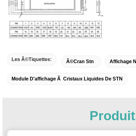
Les Ã©tiquettes:
Ã©cran Stn
Affichage 
Module D'affichage Ã Cristaux Liquides De STN
Produi