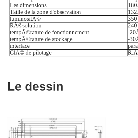
Les dimensions
180
Taille de la zone d'observation
132
luminositÃ©
35
0
RÃ©solution
240
tempÃ©rature de fonctionnement
-
20
tempÃ©rature de stockage
-
3
0
interface
para
ClÃ© de pilotage
R.A
Le dessin