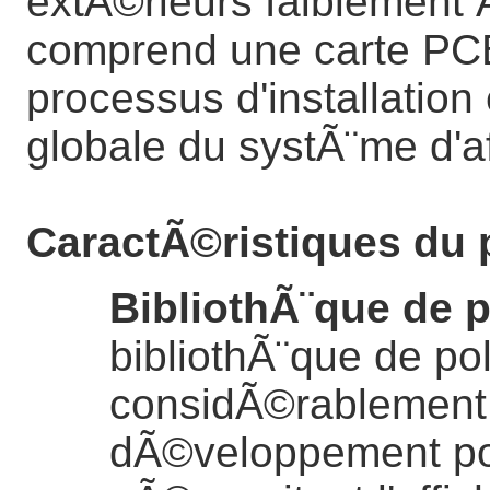
extÃ©rieurs faiblement 
comprend une carte PCB,
processus d'installation
globale du systÃ¨me d'a
CaractÃ©ristiques du 
BibliothÃ¨que de 
bibliothÃ¨que de po
considÃ©rablement 
dÃ©veloppement pou