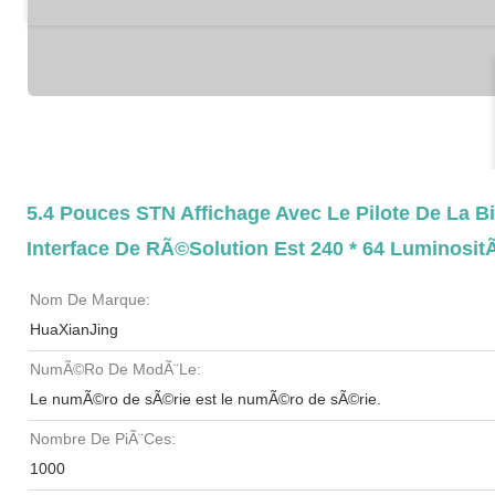
5.4 Pouces STN Affichage Avec Le Pilote De La B
Interface De RÃ©solution Est 240 * 64 Luminosi
Nom De Marque:
HuaXianJing
NumÃ©ro De ModÃ¨le:
Le numÃ©ro de sÃ©rie est le numÃ©ro de sÃ©rie.
Nombre De PiÃ¨ces:
1000