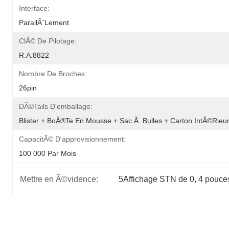
Interface:
ParallÃ¨lement
ClÃ© De Pilotage:
R.A.8822
Nombre De Broches:
26pin
DÃ©tails D'emballage:
Blister + BoÃ®te En Mousse + Sac Ã  Bulles + Carton IntÃ©rieur
CapacitÃ© D'approvisionnement:
100 000 Par Mois
Mettre en Ã©vidence:
5Affichage STN de 0
, 
4 pouce