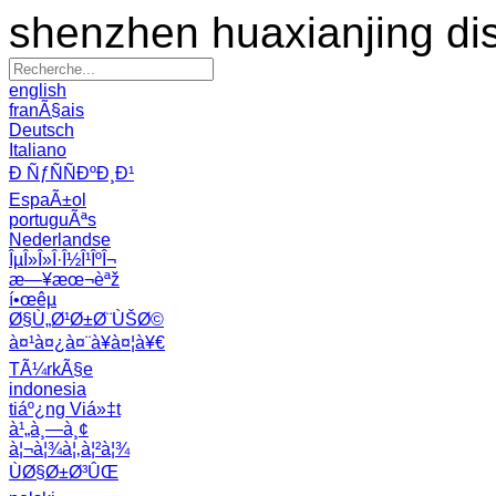
shenzhen huaxianjing di
english
franÃ§ais
Deutsch
Italiano
Ð ÑƒÑÑÐºÐ¸Ð¹
EspaÃ±ol
portuguÃªs
Nederlandse
ÎµÎ»Î»Î·Î½Î¹ÎºÎ¬
æ—¥æœ¬èªž
í•œêµ­
Ø§Ù„Ø¹Ø±Ø¨ÙŠØ©
à¤¹à¤¿à¤¨à¥à¤¦à¥€
TÃ¼rkÃ§e
indonesia
tiáº¿ng Viá»‡t
à¹„à¸—à¸¢
à¦¬à¦¾à¦‚à¦²à¦¾
ÙØ§Ø±Ø³ÛŒ