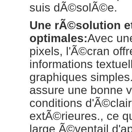
suis dÃ©solÃ©e.
Une rÃ©solution e
optimales
:
Avec un
pixels, l'Ã©cran off
informations textue
graphiques simples.
assure une bonne vi
conditions d'Ã©clai
extÃ©rieures., ce q
large Ã©ventail d'a