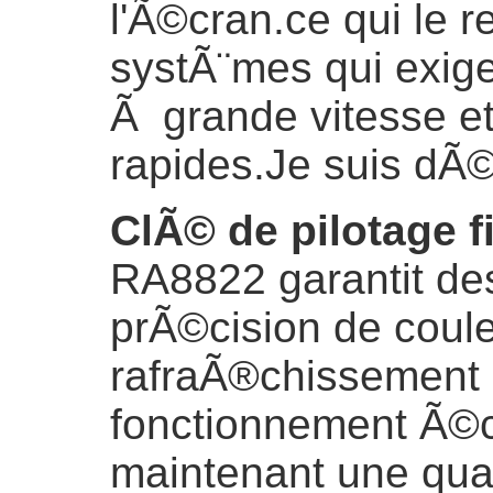
l'Ã©cran.ce qui le 
systÃ¨mes qui exig
Ã grande vitesse e
rapides.
Je suis dÃ
ClÃ© de pilotage 
RA8822 garantit de
prÃ©cision de coule
rafraÃ®chissement 
fonctionnement Ã©
maintenant une qua