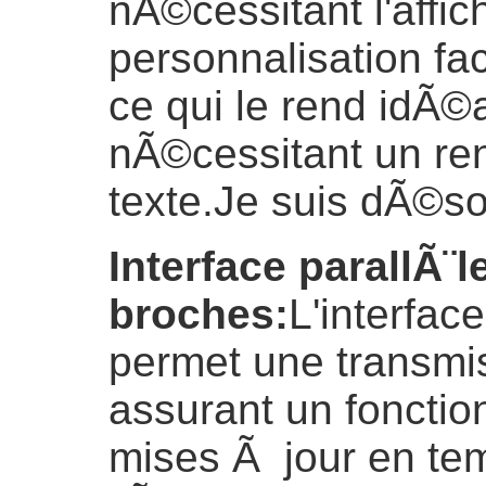
nÃ©cessitant l'affi
personnalisation fac
ce qui le rend idÃ©a
nÃ©cessitant un ren
texte.
Je suis dÃ©s
Interface parallÃ¨l
broches
:
L'interfac
permet une transmi
assurant un foncti
mises Ã jour en te