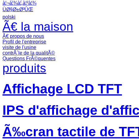
à¦¬à¦¾à¦‚à¦²à¦¾
ÙØ§Ø±Ø³ÛŒ
polski
Ã€ la maison
Ã€ propos de nous
Profil de l'entreprise
visite de l'usine
contrÃ´le de la qualitÃ©
Questions FrÃ©quentes
produits
Affichage LCD TFT
IPS d'affichage d'aff
Ã‰cran tactile de TF