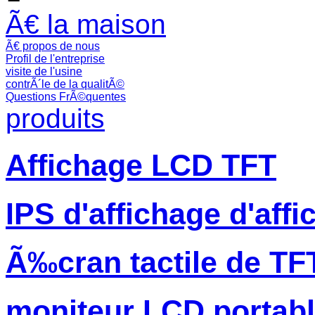
Ã€ la maison
Ã€ propos de nous
Profil de l'entreprise
visite de l'usine
contrÃ´le de la qualitÃ©
Questions FrÃ©quentes
produits
Affichage LCD TFT
IPS d'affichage d'aff
Ã‰cran tactile de TF
moniteur LCD portab