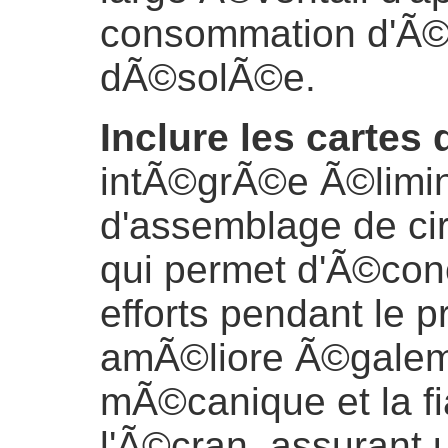
consommation d'Ã©
dÃ©solÃ©e.
Inclure les cartes
intÃ©grÃ©e Ã©limin
d'assemblage de ci
qui permet d'Ã©con
efforts pendant le p
amÃ©liore Ã©galeme
mÃ©canique et la fi
l'Ã©cran, assurant 