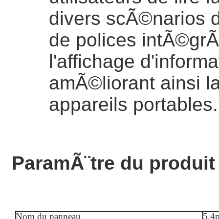
divers scÃ©narios d'
de polices intÃ©g
l'affichage d'inform
amÃ©liorant ainsi l
appareils portables.
ParamÃ¨tre du produit
Nom du panneau
5.4