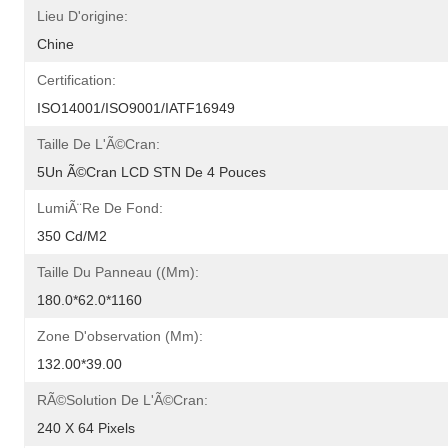
Lieu D'origine:
Chine
Certification:
ISO14001/ISO9001/IATF16949
Taille De L'Ã©cran:
5Un Ã©cran LCD STN De 4 Pouces
LumiÃ¨re De Fond:
350 Cd/m2
Taille Du Panneau ((mm):
180.0*62.0*1160
Zone D'observation (mm):
132.00*39.00
RÃ©solution De L'Ã©cran:
240 X 64 Pixels