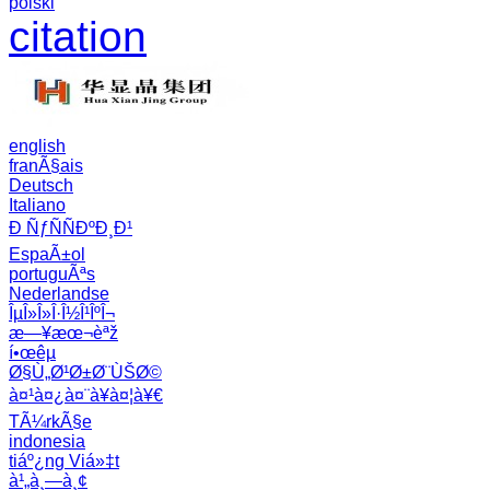
polski
citation
english
franÃ§ais
Deutsch
Italiano
Ð ÑƒÑÑÐºÐ¸Ð¹
EspaÃ±ol
portuguÃªs
Nederlandse
ÎµÎ»Î»Î·Î½Î¹ÎºÎ¬
æ—¥æœ¬èªž
í•œêµ­
Ø§Ù„Ø¹Ø±Ø¨ÙŠØ©
à¤¹à¤¿à¤¨à¥à¤¦à¥€
TÃ¼rkÃ§e
indonesia
tiáº¿ng Viá»‡t
à¹„à¸—à¸¢