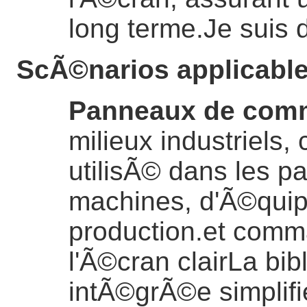
long terme.
Je suis
ScÃ©narios applicabl
Panneaux de comm
milieux industriels, 
utilisÃ© dans les
machines, d'Ã©quip
production.et com
l'Ã©cran clairLa bib
intÃ©grÃ©e simplifie