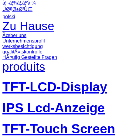
à¦¬à¦¾à¦‚à¦²à¦¾
ÙØ§Ø±Ø³ÛŒ
polski
Zu Hause
Ãœber uns
Unternehmensprofil
werksbesichtigung
qualitÃ¤tskontrolle
HÃ¤ufig Gestellte Fragen
produits
TFT-LCD-Display
IPS Lcd-Anzeige
TFT-Touch Screen