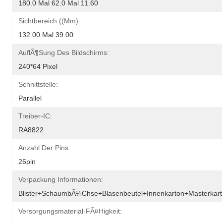
180.0 Mal 62.0 Mal 11.60
Sichtbereich ((mm):
132.00 Mal 39.00
AuflÃ¶sung Des Bildschirms:
240*64 Pixel
Schnittstelle:
Parallel
Treiber-IC:
RA8822
Anzahl Der Pins:
26pin
Verpackung Informationen:
Blister+SchaumbÃ¼chse+Blasenbeutel+Innenkarton+Masterkar
Versorgungsmaterial-FÃ¤higkeit: