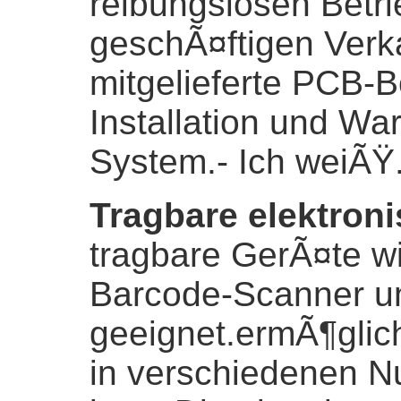
reibungslosen Betr
geschÃ¤ftigen Verk
mitgelieferte PCB-Bo
Installation und Wa
System.
- Ich weiÃŸ
Tragbare elektron
tragbare GerÃ¤te 
Barcode-Scanner u
geeignet.ermÃ¶glich
in verschiedenen N