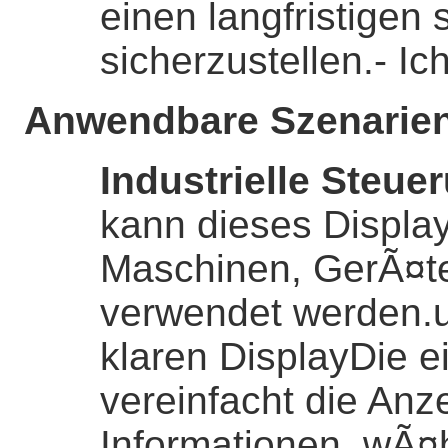
einen langfristigen 
sicherzustellen.
- Ic
Anwendbare Szenarie
Industrielle Steue
kann dieses Displa
Maschinen, GerÃ¤te
verwendet werden.u
klaren DisplayDie e
vereinfacht die Anz
Informationen, wÃ¤