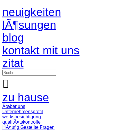
neuigkeiten
lÃ¶sungen
blog
kontakt mit uns
zitat

zu hause
Ãœber uns
Unternehmensprofil
werksbesichtigung
qualitÃ¤tskontrolle
HÃ¤ufig Gestellte Fragen