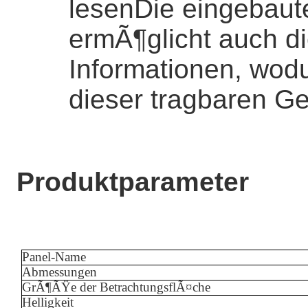
lesenDie eingebaute
ermÃ¶glicht auch die
Informationen, wodu
dieser tragbaren Ge
Produktparameter
Panel-Name
Abmessungen
GrÃ¶ÃŸe der BetrachtungsflÃ¤che
Helligkeit