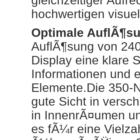
gleichzeitiger Aufre
hochwertigen visue
Optimale AuflÃ¶su
AuflÃ¶sung von 240
Display eine klare S
Informationen und e
Elemente.Die 350-Ni
gute Sicht in versc
in InnenrÃ¤umen un
es fÃ¼r eine Vielz