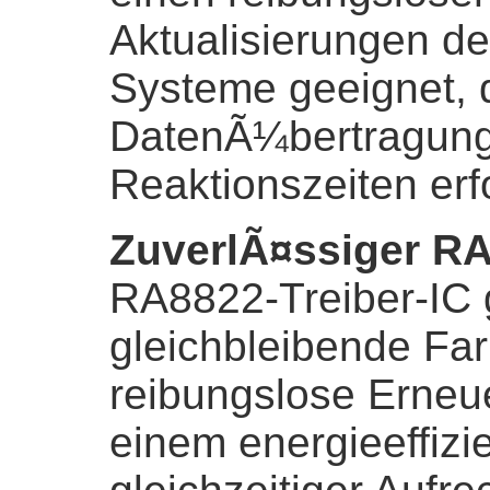
Aktualisierungen des
Systeme geeignet, d
DatenÃ¼bertragung
Reaktionszeiten erf
ZuverlÃ¤ssiger RA
RA8822-Treiber-IC g
gleichbleibende Fa
reibungslose Erneu
einem energieeffizi