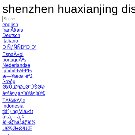
shenzhen huaxianjing di
english
franÃ§ais
Deutsch
Italiano
Ð ÑƒÑÑÐºÐ¸Ð¹
EspaÃ±ol
portuguÃªs
Nederlandse
ÎµÎ»Î»Î·Î½Î¹ÎºÎ¬
æ—¥æœ¬èªž
í•œêµ­
Ø§Ù„Ø¹Ø±Ø¨ÙŠØ©
à¤¹à¤¿à¤¨à¥à¤¦à¥€
TÃ¼rkÃ§e
indonesia
tiáº¿ng Viá»‡t
à¹„à¸—à¸¢
à¦¬à¦¾à¦‚à¦²à¦¾
ÙØ§Ø±Ø³ÛŒ