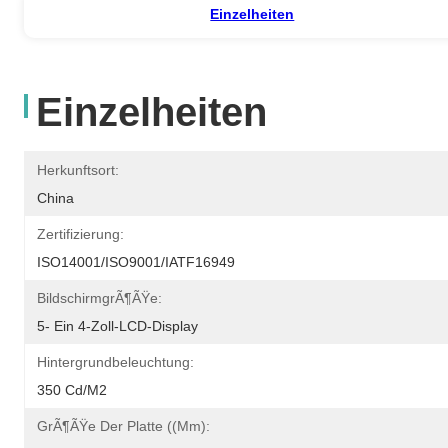
Einzelheiten
Einzelheiten
Herkunftsort:
China
Zertifizierung:
ISO14001/ISO9001/IATF16949
BildschirmgrÃ¶ÃŸe:
5- Ein 4-Zoll-LCD-Display
Hintergrundbeleuchtung:
350 Cd/m2
GrÃ¶ÃŸe Der Platte ((mm):