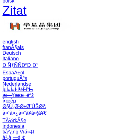
polski
Zitat
english
franÃ§ais
Deutsch
Italiano
Ð ÑƒÑÑÐºÐ¸Ð¹
EspaÃ±ol
portuguÃªs
Nederlandse
ÎµÎ»Î»Î·Î½Î¹ÎºÎ¬
æ—¥æœ¬èªž
í•œêµ­
Ø§Ù„Ø¹Ø±Ø¨ÙŠØ©
à¤¹à¤¿à¤¨à¥à¤¦à¥€
TÃ¼rkÃ§e
indonesia
tiáº¿ng Viá»‡t
à¹„à¸—à¸¢