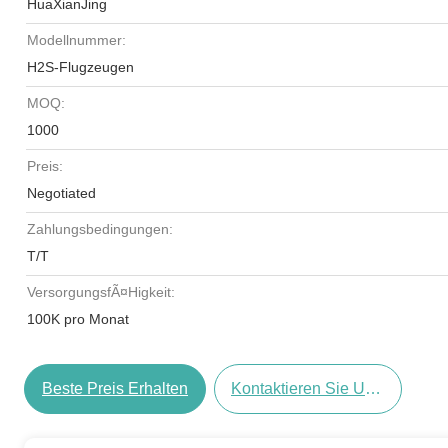
HuaXianJing
Modellnummer:
H2S-Flugzeugen
MOQ:
1000
Preis:
Negotiated
Zahlungsbedingungen:
T/T
VersorgungsfÃ¤higkeit:
100K pro Monat
Beste Preis Erhalten
Kontaktieren Sie Uns Jetzt