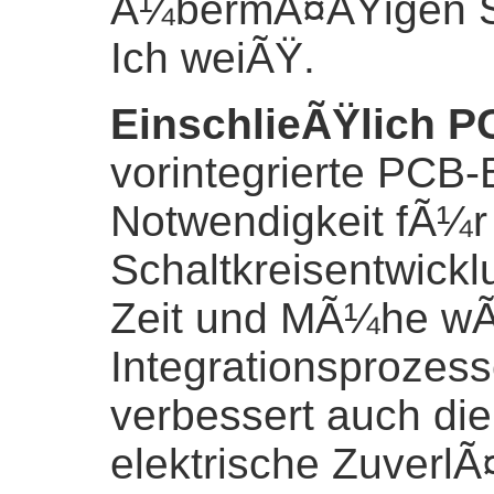
Ã¼bermÃ¤ÃŸigen St
Ich weiÃŸ.
EinschlieÃŸlich 
vorintegrierte PCB-B
Notwendigkeit fÃ¼r
Schaltkreisentwick
Zeit und MÃ¼he wÃ
Integrationsprozes
verbessert auch die
elektrische ZuverlÃ