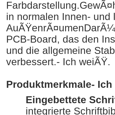
Farbdarstellung.GewÃ¤hr
in normalen Innen- und 
AuÃŸenrÃ¤umenDarÃ¼ber
PCB-Board, das den Inst
und die allgemeine Stab
verbessert.
- Ich weiÃŸ.
Produktmerkmale
- Ich
Eingebettete Schri
integrierte Schriftb