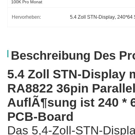
100K Pro Monat
Hervorheben:
5.4 Zoll STN-Display
, 
240*64
Beschreibung Des Pr
5.4 Zoll STN-Display m
RA8822 36pin Parallel
AuflÃ¶sung ist 240 * 6
PCB-Board
Das 5,4-Zoll-STN-Displ