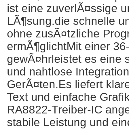
ist eine zuverlÃ¤ssige u
LÃ¶sung.die schnelle u
ohne zusÃ¤tzliche Pr
ermÃ¶glichtMit einer 36-
gewÃ¤hrleistet es eine
und nahtlose Integratio
GerÃ¤ten.Es liefert klar
Text und einfache Grafi
RA8822-Treiber-IC anget
stabile Leistung und ei