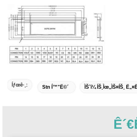
Íƒœê·¸:
Stn Í™”ë©´
ÌŠˆí¼ ÍŠ¸ìœ„ìŠ¤íŠ¸ Ë„¤ë
Ê´€ë