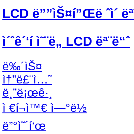
LCD ë””ìŠ¤í”Œë ˆì´ ëª
ì´ˆê´‘í­ ì˜¨ë„ LCD ëª¨ë“ˆ
ë‰´ìŠ¤
ì†”ë£¨ì…˜
ë¸”ë¡œê·¸
ì €í¬ì™€ ì—°ë½
ë”°ì˜´í‘œ