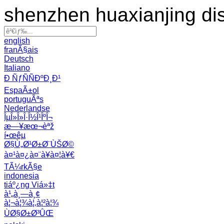
shenzhen huaxianjing di
english
franÃ§ais
Deutsch
Italiano
Ð ÑƒÑÑÐºÐ¸Ð¹
EspaÃ±ol
portuguÃªs
Nederlandse
ÎµÎ»Î»Î·Î½Î¹ÎºÎ¬
æ—¥æœ¬èªž
í•œêµ­
Ø§Ù„Ø¹Ø±Ø¨ÙŠØ©
à¤¹à¤¿à¤¨à¥à¤¦à¥€
TÃ¼rkÃ§e
indonesia
tiáº¿ng Viá»‡t
à¹„à¸—à¸¢
à¦¬à¦¾à¦‚à¦²à¦¾
ÙØ§Ø±Ø³ÛŒ