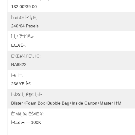
132.00*39.00
Í‘œì‹œ Í•´ìƒë„:
240*64 Pexels
Ì¸í„°íŽ˜ì´ìŠ¤:
ËŒ€ë¹„
Ë“œë¼ì´ë²„ IC:
RA8822
Í•€ Ìˆ˜:
26ê°œ Í•€
Í¬ìž¥ Ì„¸ë¶€ Ì‚¬í•­:
Blister+foam Box+bubble Bag+inside Carton+master Í†µ
Ê³µê¸‰ ËŠ¥ë ¥:
Í•œë‹¬ì— 100K