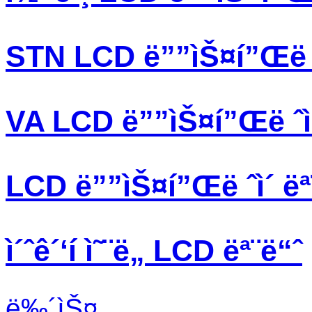
STN LCD ë””ìŠ¤í”Œë ˆ
VA LCD ë””ìŠ¤í”Œë ˆì
LCD ë””ìŠ¤í”Œë ˆì´ ëª
ì´ˆê´‘í­ ì˜¨ë„ LCD ëª¨ë“ˆ
ë‰´ìŠ¤