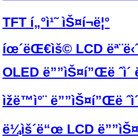
TFT í„°ì¹˜ ìŠ¤í¬ë¦°
íœ´ëŒ€ìš© LCD ëª¨ë‹ˆ
OLED ë””ìŠ¤í”Œë ˆì´ 
ìžë™ì°¨ ë””ìŠ¤í”Œë ˆì
ë¼ìš´ë“œ LCD ë””ìŠ¤í