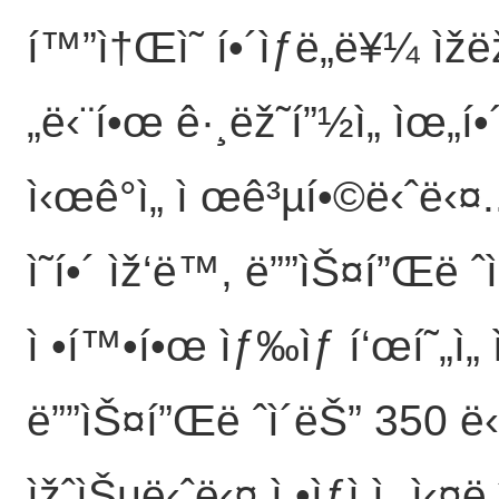
í™”ì†Œì˜ í•´ìƒë„ë¥¼ ìž
„ë‹¨í•œ ê·¸ëž˜í”½ì„ ìœ
ì‹œê°ì„ ì œê³µí•©ë‹ˆë‹¤
ì˜í•´ ìž‘ë™, ë””ìŠ¤í”Œë ˆì
ì •í™•í•œ ìƒ‰ìƒ í‘œí˜„ì
ë””ìŠ¤í”Œë ˆì´ëŠ” 350 ë‹
ìžˆìŠµë‹ˆë‹¤.ì •ìƒì ì¸ ì‹