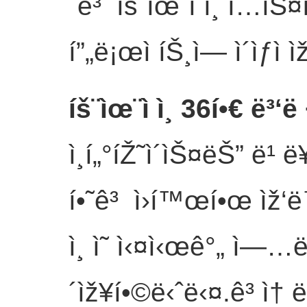
´ê³ íš¨ìœ¨ì ì¸ í…ìŠ¤
í”„ë¡œì íŠ¸ì— ì´ìƒì 
íš¨ìœ¨ì ì¸ 36í•€ ë³‘ë 
ì¸í„°íŽ˜ì´ìŠ¤ëŠ” ë¹ ë
í•˜ê³ ì›í™œí•œ ìž‘ë
ì¸ ì˜ ì‹¤ì‹œê°„ ì—…ë
´ìž¥í•©ë‹ˆë‹¤.ê³ ì† ë