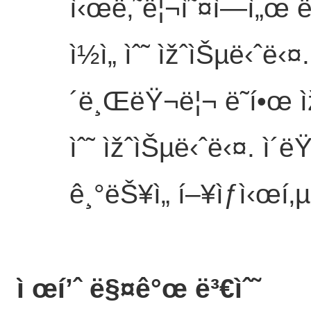
ì‹œë‚˜ë¦¬ì˜¤ì—ì„œ
ì½ì„ ìˆ˜ ìžˆìŠµë‹ˆë‹¤.
´ë¸ŒëŸ¬ë¦¬ ë˜í•œ ìž
ìˆ˜ ìžˆìŠµë‹ˆë‹¤. ì´
ê¸°ëŠ¥ì„ í–¥ìƒì‹œí‚
ì œí’ˆ ë§¤ê°œ ë³€ìˆ˜