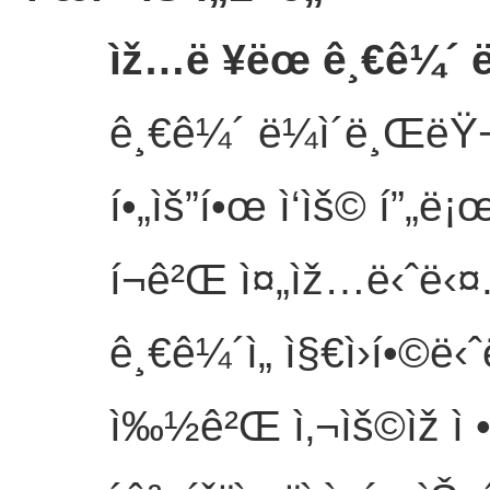
ìž…ë ¥ëœ ê¸€ê¼´ ë
ê¸€ê¼´ ë¼ì´ë¸ŒëŸ
í•„ìš”í•œ ì‘ìš© í”„
í¬ê²Œ ì¤„ìž…ë‹ˆë‹¤.
ê¸€ê¼´ì„ ì§€ì›í•©ë‹ˆ
ì‰½ê²Œ ì‚¬ìš©ìž ì •ì