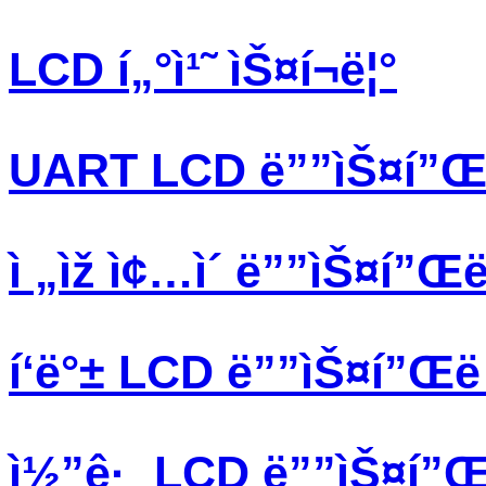
LCD í„°ì¹˜ ìŠ¤í¬ë¦°
UART LCD ë””ìŠ¤í”Œë 
ì „ìž ì¢…ì´ ë””ìŠ¤í”Œë 
í‘ë°± LCD ë””ìŠ¤í”Œë ˆ
ì½”ê·¸ LCD ë””ìŠ¤í”Œë 