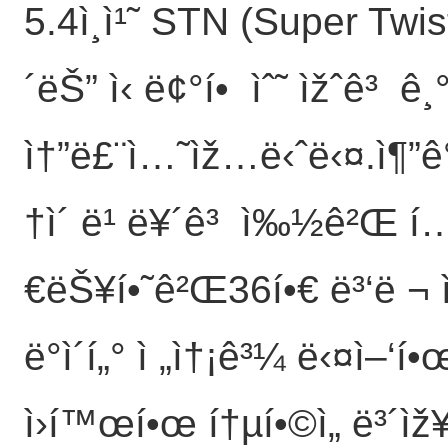
5.4ì¸ì¹˜ STN (Super Twi
´ëŠ” ì‹ ë¢°í• ìˆ˜ ìžˆê³ ê¸°
ì†”ë£¨ì…˜ìž…ë‹ˆë‹¤.ì¶”ê
†ì´ ë¹ ë¥´ê³ ì‰½ê²Œ í
€ëŠ¥í•˜ê²Œ36í•€ ë³‘ë ¬ ì
ë°ì´í„° ì „ì†¡ê³¼ ë‹¤ì–‘í
ì›í™œí•œ í†µí•©ì„ ë³´