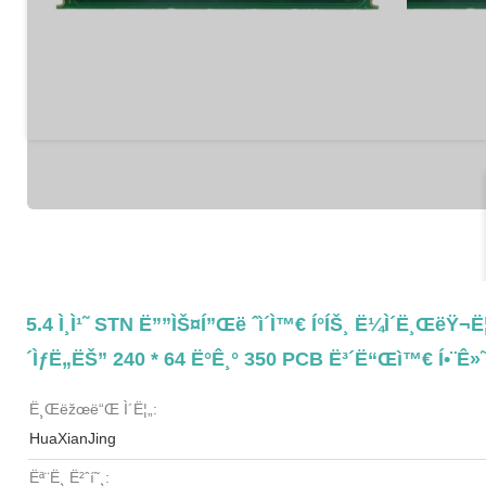
5.4 Ì¸ì¹˜ STN Ë””ìŠ¤í”Œë ˆì´ì™€ Í°íŠ¸ Ë¼ì´ë¸ŒëŸ¬ë¦
´ìƒë„ëŠ” 240 * 64 Ë°ê¸° 350 PCB Ë³´ë“œì™€ Í•¨ê»
Ë¸Œëžœë“œ Ì´ë¦„:
HuaXianJing
Ëª¨ë¸ Ë²ˆí˜¸: