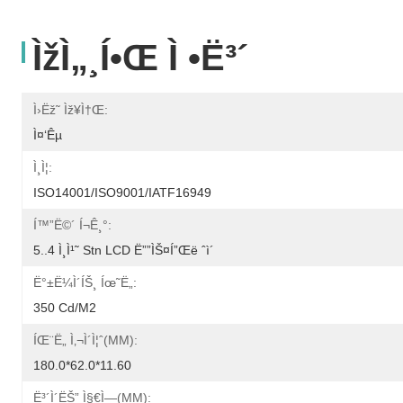
Ìžì„¸í•œ Ì •ë³´
Ì›ëž˜ Ìž¥ì†Œ:
Ì¤‘êµ­
Ì¸ì¦:
ISO14001/ISO9001/IATF16949
Í™”ë©´ Í¬ê¸°:
5..4 Ì¸ì¹˜ Stn LCD Ë””ìŠ¤í”Œë ˆì´
Ë°±ë¼ì´íŠ¸ Íœ˜ë„:
350 Cd/m2
ÍŒ¨ë„ Ì‚¬ì´ì¦ˆ(MM):
180.0*62.0*11.60
Ë³´ì´ëŠ” Ì§€ì—­(MM):