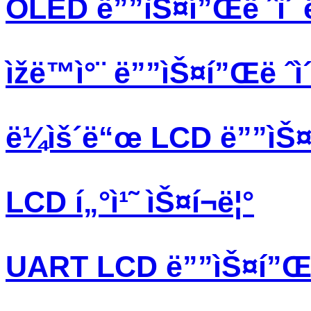
OLED ë””ìŠ¤í”Œë ˆì´ 
ìžë™ì°¨ ë””ìŠ¤í”Œë ˆì
ë¼ìš´ë“œ LCD ë””ìŠ¤í
LCD í„°ì¹˜ ìŠ¤í¬ë¦°
UART LCD ë””ìŠ¤í”Œë 