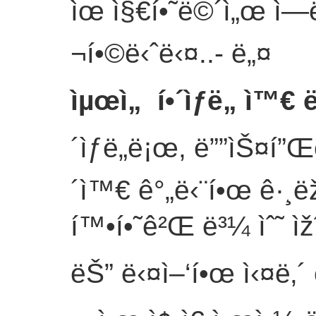
ìœ ì§€í•˜ë©´ì„œ ì—ë„ˆ
¬í•©ë‹ˆë‹¤..
- ë„¤
ìµœì„ í•´ìƒë„ ì™€ ë
´ìƒë„ë¡œ, ë””ìŠ¤í”Œ
´ì™€ ê°„ë‹¨í•œ ê·¸
í™•í•˜ê²Œ ë³¼ ìˆ˜ ìž
ëŠ” ë‹¤ì–‘í•œ ì‹¤ë‚´ 