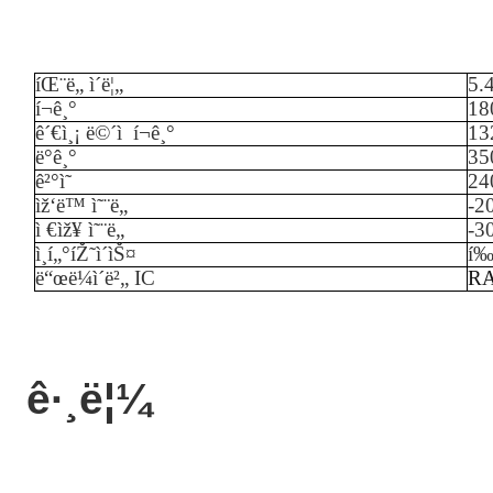
íŒ¨ë„ ì´ë¦„
5.
í¬ê¸°
18
ê´€ì¸¡ ë©´ì  í¬ê¸°
13
ë°ê¸°
35
ê²°ì˜
24
ìž‘ë™ ì˜¨ë„
-
2
ì €ìž¥ ì˜¨ë„
-
3
ì¸í„°íŽ˜ì´ìŠ¤
í
ë“œë¼ì´ë²„ IC
RA
ê·¸ë¦¼