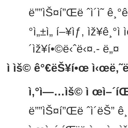
ë””ìŠ¤í”Œë ˆì´ì˜ ê¸°ê³„
°ì„±ì„ í–¥ìƒ, ìž¥ê¸°ì 
´ìž¥í•©ë‹ˆë‹¤.
- ë„¤
ì ìš© ê°€ëŠ¥í•œ ì‹œë‚˜ë
ì‚°ì—…ìš© ì œì–´íŒ
ë””ìŠ¤í”Œë ˆì´ëŠ” ê¸°ê³