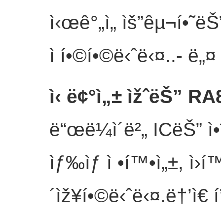
ì‹œê°„ì„ ìš”êµ¬í•˜
ì í•©í•©ë‹ˆë‹¤..
- ë„¤
ì‹ ë¢°ì„± ìžˆëŠ” RA
ë“œë¼ì´ë²„ ICëŠ” ì•ˆ
ìƒ‰ìƒ ì •í™•ì„±, ì›í
´ìž¥í•©ë‹ˆë‹¤.ë†’ì€ í’