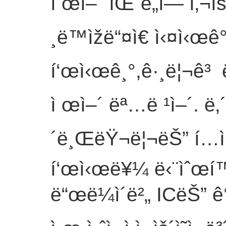
ì œì–´ íŒ¨ë„ì— ì‚¬ì
¸ë™ìžë“¤ì€ ì‹¤ì‹œê°„
í‘œì‹œê¸°,ê·¸ë¦¬ê³ 
ì œì–´ ëª…ë ¹ì–´. ë‚´ì
´ë¸ŒëŸ¬ë¦¬ëŠ” í…ìŠ¤
í‘œì‹œë¥¼ ë‹¨ìˆœí™”í
ë“œë¼ì´ë²„ ICëŠ” 