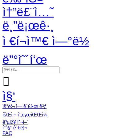
ì†”ë£¨ì…˜
ë¸”ë¡œê·¸
ì €í¬ì™€ ì—°ë½
ë”°ì˜´í‘œ

ì§‘
ìš°ë¦¬ ì— ê´€í•œ ê²ƒ
íšŒì‚¬ í”„ë¡œíŒŒì¼
ê³µìž¥ íˆ¬ì–´
í’ˆì§ˆ ê´€ë¦¬
FAQ