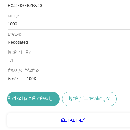
HXJ24064BZKV20
MOQ:
1000
Ê°€ê²©:
Negotiated
Ì§€ë¶ˆ Ì¡°ê±´:
T/T
Ê³µê¸‰ ËŠ¥ë ¥:
í•œë‹¬ì— 100K
Ì§€ê¸ˆ Ì—°ë½í•˜ì„¸ìš”
Ê°€ìž¥ Ì¢‹ì€ Ê°€ê²© Ì„ Êµ¬í•˜ë¼
Ìžì„¸í•œ Ì •ë³´