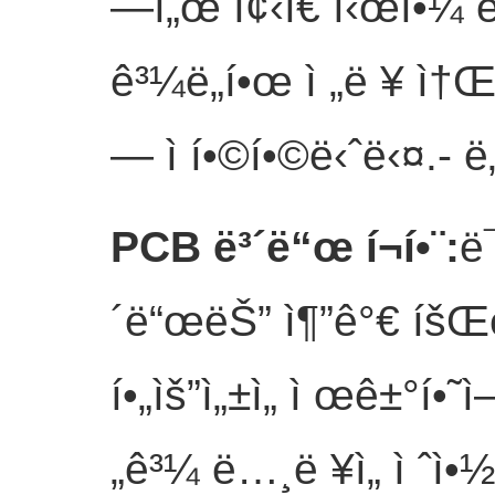
—ì„œ ì¢‹ì€ ì‹œì•¼ 
ê³¼ë„í•œ ì „ë ¥ ì†Œë
— ì í•©í•©ë‹ˆë‹¤.
- ë
PCB ë³´ë“œ í¬í•¨
:
ë
´ë“œëŠ” ì¶”ê°€ íšŒë¡
í•„ìš”ì„±ì„ ì œê±°í
„ê³¼ ë…¸ë ¥ì„ ì ˆì•½