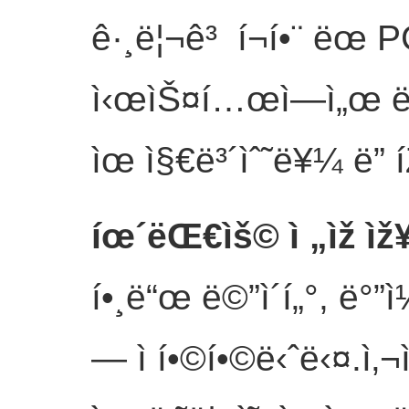
ê·¸ë¦¬ê³ í¬í•¨ ë
ì‹œìŠ¤í…œì—ì„œ ë””ì
ìœ ì§€ë³´ìˆ˜ë¥¼ ë” 
íœ´ëŒ€ìš© ì „ìž ìž¥
í•¸ë“œ ë©”ì´í„°, ë°”
— ì í•©í•©ë‹ˆë‹¤.ì‚