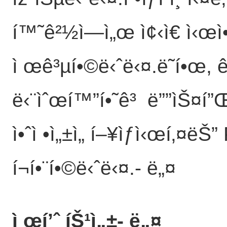
í™˜ê²½ì—ì„œ ì¢‹ì€ ì‹
ì œê³µí•©ë‹ˆë‹¤.ë˜í•œ, ê
ë‹¨ìˆœí™”í•˜ê³ ë””ìŠ¤í”Œë 
ì•ˆì •ì„±ì„ í–¥ìƒì‹œí‚¤
í¬í•¨í•©ë‹ˆë‹¤.
- ë„¤
ì œí’ˆ íŠ¹ì„±
- ë„¤