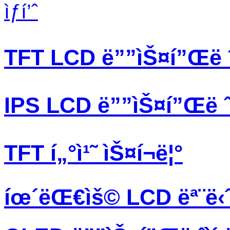
ìƒí’ˆ
TFT LCD ë””ìŠ¤í”Œë ˆì
IPS LCD ë””ìŠ¤í”Œë ˆì
TFT í„°ì¹˜ ìŠ¤í¬ë¦°
íœ´ëŒ€ìš© LCD ëª¨ë‹ˆ