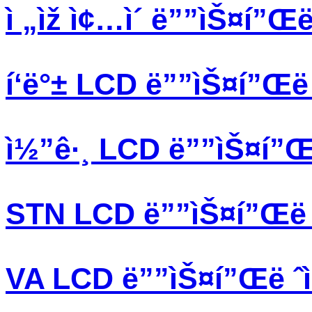
ì „ìž ì¢…ì´ ë””ìŠ¤í”Œë 
í‘ë°± LCD ë””ìŠ¤í”Œë ˆ
ì½”ê·¸ LCD ë””ìŠ¤í”Œë 
STN LCD ë””ìŠ¤í”Œë ˆ
VA LCD ë””ìŠ¤í”Œë ˆì