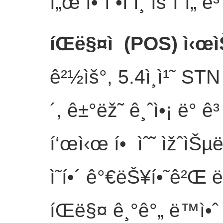
ì„œ ì•ˆì •ì ì¸ ìš´ì˜ì
íŒë§¤ì  (POS) ì‹
ê²½ìš°, 5.4ì¸ì¹˜ STN
´, ê±°ëž˜ ê¸ˆì•¡ ë° ê
í‘œì‹œ í• ìˆ˜ ìžˆìŠµë‹
ì˜í•´ ê°€ëŠ¥í•˜ê²Œ ë¹ 
íŒë§¤ ê¸°ê°„ ë™ì•ˆ ì