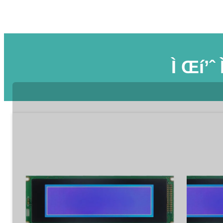
Ì Œí’ˆ 