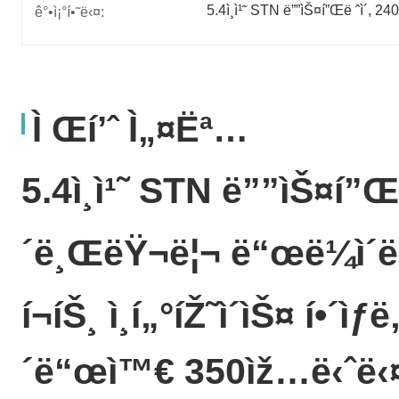
5.4ì¸ì¹˜ STN ë””ìŠ¤í”Œë ˆì´
, 
240
ê°•ì¡°í•˜ë‹¤:
Ì Œí’ˆ Ì„¤ëª…
5.4ì¸ì¹˜ STN ë””ìŠ¤í”Œë
´ë¸ŒëŸ¬ë¦¬ ë“œë¼ì´
í¬íŠ¸ ì¸í„°íŽ˜ì´ìŠ¤ í•´
´ë“œì™€ 350ìž…ë‹ˆë‹