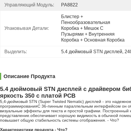
Управляющий Модуль:
РА8822
Блистер + 
Пенообразовательная 
Упаковывая Детали:
Коробка + Мешок С 
Пузырями + Внутренняя 
Коробка + Основная Коробка
Выделить:
5.4 дюймовый STN дисплей
, 
24
Описание Продукта
5.4 дюймовый STN дисплей с драйвером биб
яркость 350 с платой PCB
5,4-дюймовый STN (Super Twisted Nematic) дисплей - это надежно
программированияС 36-пинным параллельным интерфейсом он обе
визуальные эффекты для текста и простой графики. Построенный
представление.обеспечивает хорошую видимость в обычной помеще
повышает общую стабильность системы отображения.
- Что?
Характеристики продукта
- Что?