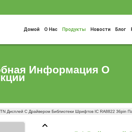
Домой
О Нас
Продукты
Новости
Блог
бная Информация О
кции
TN Дисплей С Драйвером Библиотеки Шрифтов IC RA8822 36pin Па