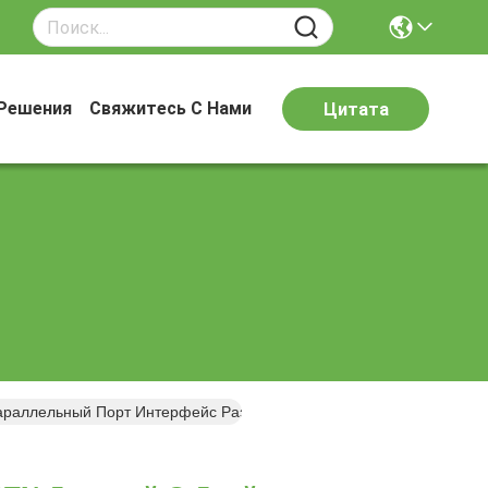
Решения
Свяжитесь С Нами
Цитата
раллельный Порт Интерфейс Разрешение 240 * 64 Яркость 350 С