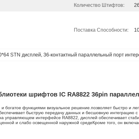
Количество Штифтов:
26
Поставка Способности:
1
0*64 STN дисплей
, 
36-контактный параллельный порт инте
лиотеки шрифтов IC RA8822 36pin параллел
е и богатое функциями визуальное решение.позволяет быстро и лег
спечивает быструю передачу данных и бесшовную интеграцию с р
 на управляющем интерфейсе RA8822, дисплей обеспечивает стаби
нной и слабо освещенной наружной средеКроме того, он включает