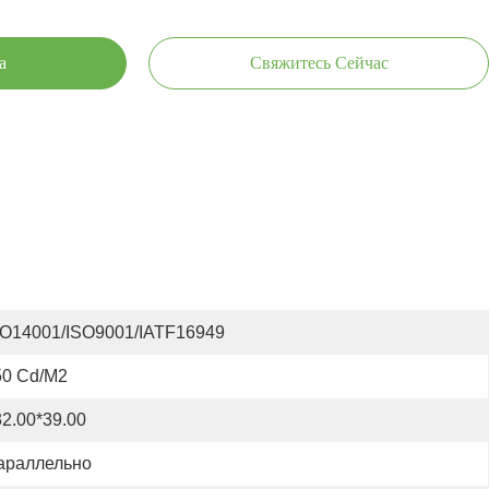
а
Свяжитесь Сейчас
SO14001/ISO9001/IATF16949
50 Cd/m2
2.00*39.00
араллельно