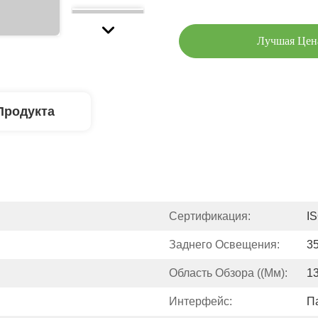
Лучшая Цен
Продукта
Сертификация:
I
Заднего Освещения:
3
Область Обзора ((мм):
13
Интерфейс:
П