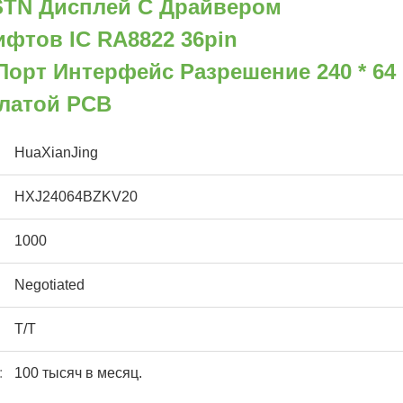
STN Дисплей С Драйвером
фтов IC RA8822 36pin
орт Интерфейс Разрешение 240 * 64
Платой PCB
HuaXianJing
HXJ24064BZKV20
1000
Negotiated
T/T
:
100 тысяч в месяц.