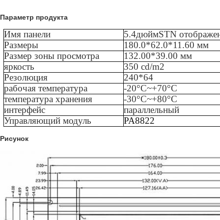
Параметр продукта
Имя панели
5.4
дюйм
STN
отображе
Размеры
180.0*62.0*11.60 мм
Размер зоны просмотра
132.00*39.00 мм
яркость
35
0 cd/m2
Резолюция
240
*
64
рабочая температура
-
20
°C~+
70
°C
температура хранения
-
3
0°C~+
80
°C
интерфейс
параллельный
Управляющий модуль
РА8822
Рисунок