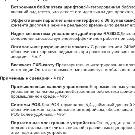
Встроенная библиотека шрифтов
:
Интегрированная библио
внешний вид текста, что делает его идеальным для проектов,
Эффективный параллельный интерфейс с 36 булавками
контента дисплея в режиме реального времени.что делает ег
Надежная система управления драйвером RA8822
:
Диспле
обновления.способствуя энергоэффективной работе при сохр
Оптимальное разрешение и яркость
:
С разрешением 240×64
обеспечивает хорошую видимость при различных условиях ос
энергии.
- Что?
Включает ПХБ-карту
:
Предварительно интегрированная плат
интеграции.Он также повышает механическую стабильность и
Применимые сценарии
- Что?
Промышленные панели управления
:
В промышленных услов
управления на ясном дисплееВстроенная библиотека шрифто
промышленной среде.
- Что?
Системы POS
:
Для POS-терминалов 5,4-дюймовый дисплей S
обеспечиваемая параллельным интерфейсом, обеспечивает б
POS более удобным.
- Что?
Портативные электронные устройства
:
Он подходит для по
пользователям легко читать дисплей в различных сценария
этих портативных устройств.