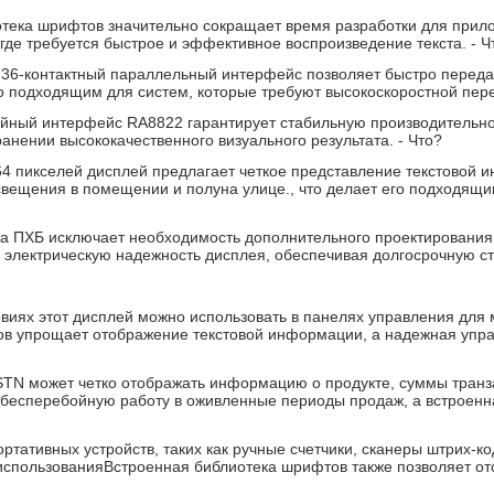
тека шрифтов значительно сокращает время разработки для прило
 где требуется быстрое и эффективное воспроизведение текста.
- Ч
:
36-контактный параллельный интерфейс позволяет быстро переда
о подходящим для систем, которые требуют высокоскоростной пер
йный интерфейс RA8822 гарантирует стабильную производительнос
анении высококачественного визуального результата.
- Что?
 пикселей дисплей предлагает четкое представление текстовой и
вещения в помещении и полуна улице., что делает его подходящи
а ПХБ исключает необходимость дополнительного проектирования 
 электрическую надежность дисплея, обеспечивая долгосрочную с
иях этот дисплей можно использовать в панелях управления для
в упрощает отображение текстовой информации, а надежная упра
TN может четко отображать информацию о продукте, суммы транза
есперебойную работу в оживленные периоды продаж, а встроенная
ртативных устройств, таких как ручные счетчики, сканеры штрих-к
х использованияВстроенная библиотека шрифтов также позволяет