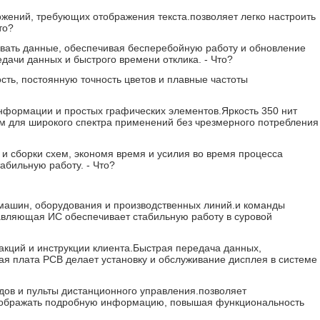
жений, требующих отображения текста.позволяет легко настроить
то?
вать данные, обеспечивая бесперебойную работу и обновление
едачи данных и быстрого времени отклика.
- Что?
ть, постоянную точность цветов и плавные частоты
нформации и простых графических элементов.Яркость 350 нит
м для широкого спектра применений без чрезмерного потребления
и сборки схем, экономя время и усилия во время процесса
табильную работу.
- Что?
 машин, оборудования и производственных линий.и команды
вляющая ИС обеспечивает стабильную работу в суровой
кций и инструкции клиента.Быстрая передача данных,
 плата PCB делает установку и обслуживание дисплея в системе
одов и пульты дистанционного управления.позволяет
 отображать подробную информацию, повышая функциональность