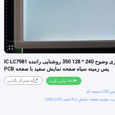
5.1 اینچ COG صفحه نمایش LCD رابط پورت موازی وضوح 240 * 128 350 روشنایی راننده IC LC7981
پس زمینه سیاه صفحه نمایش سفید با صفحه PCB
به اشتراک بگذارید
حالا تماس بگیرید