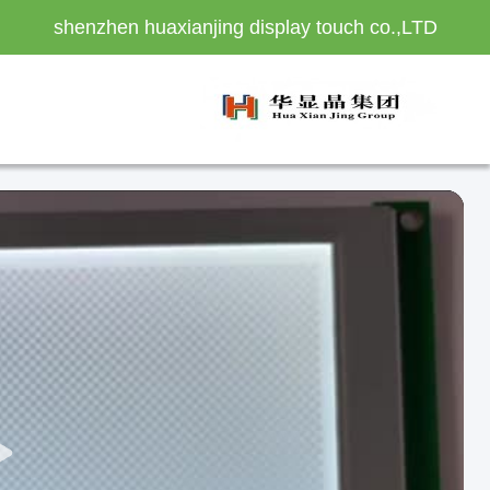
shenzhen huaxianjing display touch co.,LTD