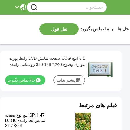
 حل ها
با ما تماس بگیرید
نقل قول
5.1 اینچ COG صفحه نمایش LCD رابط پورت
موازی وضوح 240 * 128 350 روشنایی راننده
IC LC7981 پس زمینه سیاه صفحه نمایش سفید
با صفحه PCB
بیشتر بدانید
حالا تماس بگیرید
فیلم های مرتبط
SPI 1.47 اینچ نوع صفحه
نمایش Ips راننده LCD IC
ST7735S