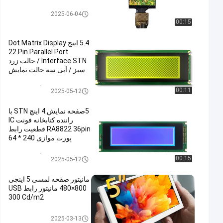
صفحه نمایش IPS LCD
2025-06-04
00:15
5.4 اینچ Dot Matrix Display
22 Pin Parallel Port
Interface STN / حالت زرد
سبز / آبی سه حالت نمایش
درایور IC LC7981 وضوح:
240 * 64 روشنایی 350 با
نمایشگر STN LCD
00:11
2025-05-12
PCB Board
5صفحه نمایش.4 اینچ STN با
راننده کتابخانه فونت IC
RA8822 36pin قطعیت رابط
پورت موازی 240 * 64
روشنایی 350 با صفحه PCB
است
نمایشگر STN LCD
00:15
2025-05-12
مانیتور صفحه لمسی 5 اینچی
800×480 مانیتور رابط USB
300 Cd/m2
مانیتور LCD قابل حمل
2025-03-13