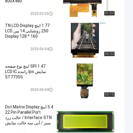
800X480
صفحه نمایش ماشین
01:03
2025-03-25
1.77 اینچ TN LCD Display
250 روشنایی 14 پین LCD
Display 128 * 160
صفحه نمایش IPS LCD
2025-06-04
00:33
SPI 1.47 اینچ نوع صفحه
نمایش Ips راننده LCD IC
ST7735S
صفحه نمایش IPS LCD
2025-06-04
00:15
5.4 اینچ Dot Matrix Display
22 Pin Parallel Port
Interface STN / حالت زرد
سبز / آبی سه حالت نمایش
درایور IC LC7981 وضوح: