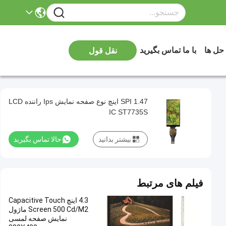
 حل ها
با ما تماس بگیرید
نقل قول
SPI 1.47 اینچ نوع صفحه نمایش Ips راننده LCD
IC ST7735S
بیشتر بدانید
حالا تماس بگیرید
فیلم های مرتبط
4.3 اینچ Capacitive Touch
Screen 500 Cd/M2 ماژول
نمایش صفحه لمسی