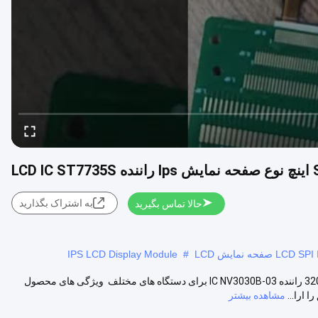
LCD I
به اشتراک بگذارید
حالا تماس بگیرید
IPS LCD Display Module
#
1.47 اینچ IPS صفحه نمایش LCD رابط SPI 400 روشنایی رزولوشن: 172 * 320 راننده IC NV3030B-03 برای دستگاه های مختلف ​ ویژگی های محصول​
مشاهده بیشتر