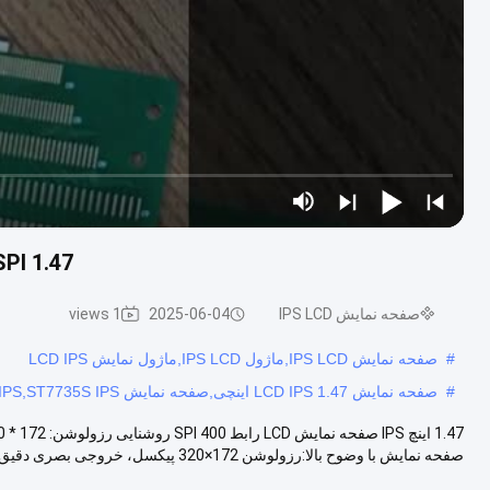
SPI 1.47 اینچ نوع صفحه نمایش Ips راننده C ST7735S
صفحه نمایش IPS LCD
2025-06-04
1 views
#
صفحه نمایش IPS LCD,ماژول IPS LCD,ماژول نمایش LCD IPS
#
صفحه نمایش LCD IPS 1.47 اینچی,صفحه نمایش LCD SPI IPS,ST7735S IPS صفحه نمایش LCD
صفحه نمایش با وضوح بالا:رزولوشن 172×320 پیکسل، خروجی بصری دقیق را ارا...