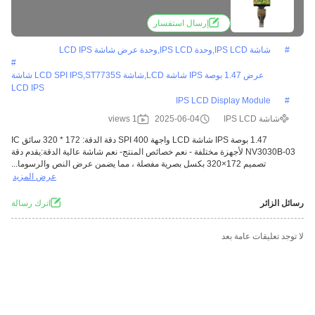
إرسال استفسار
#
شاشة IPS LCD,وحدة IPS LCD,وحدة عرض شاشة LCD IPS
#
عرض 1.47 بوصة IPS شاشة LCD,شاشة LCD SPI IPS,ST7735S شاشة
LCD IPS
IPS LCD Display Module
#
شاشة IPS LCD
2025-06-04
1 views
1.47 بوصة IPS شاشة LCD واجهة SPI 400 دقة الدقة: 172 * 320 سائق IC
NV3030B-03 لأجهزة مختلفة - نعم خصائص المنتج- نعم شاشة عالية الدقة:يقدم دقة
تصميم 172×320 بكسل بصرية مفصلة ، مما يضمن عرض النص والرسوما...
عرض المزيد
رسائل الزائر
اترك رسالة
لا توجد تعليقات عامة بعد