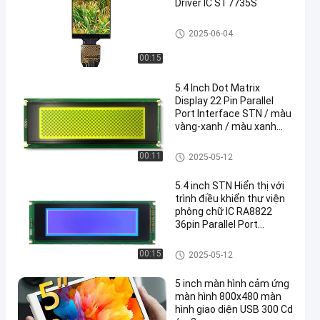
Driver IC ST7735S
Màn hình IPS LCD
2025-06-04
00:15
5.4 Inch Dot Matrix
Display 22 Pin Parallel
Port Interface STN / màu
vàng-xanh / màu xanh
lam chế độ Ba chế độ
hiển thị trình điều khiển IC
Màn hình LCD STN
00:11
2025-05-12
LC7981 Độ phân giải: 240
* 64 độ sáng 350 Với
5.4 inch STN Hiển thị với
bảng PCB
trình điều khiển thư viện
phông chữ IC RA8822
36pin Parallel Port
Interface Resolution Is
240 * 64 Brightness 350
Màn hình LCD STN
00:15
2025-05-12
With PCB Board
5 inch màn hình cảm ứng
màn hình 800x480 màn
hình giao diện USB 300 Cd