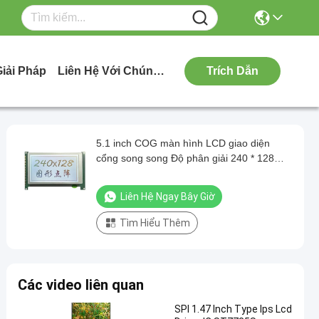
Giải Pháp
Liên Hệ Với Chúng Tôi
Trích Dẫn
5.1 inch COG màn hình LCD giao diện
cổng song song Độ phân giải 240 * 128
350 độ sáng Driver IC LC7981 nền đen
màn hình màu trắng với bảng PCB
Liên Hệ Ngay Bây Giờ
Tìm Hiểu Thêm
Các video liên quan
SPI 1.47 Inch Type Ips Lcd