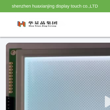
shenzhen huaxianjing display touch co.,LTD