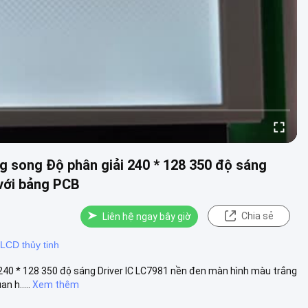
g song Độ phân giải 240 * 128 350 độ sáng
 với bảng PCB
Chia sẻ
Liên hệ ngay bây giờ
 LCD thủy tinh
 240 * 128 350 độ sáng Driver IC LC7981 nền đen màn hình màu trắng
 h.....
Xem thêm