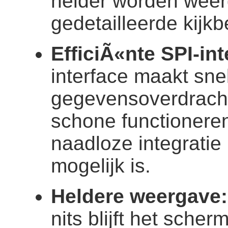
helder worden wee
gedetailleerde kijkb
EfficiÃ«nte SPI-int
interface maakt snel
gegevensoverdracht
schone functionere
naadloze integrati
mogelijk is.
Heldere weergave:
nits blijft het sche