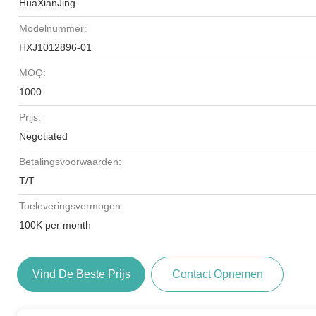
HuaXianJing
Modelnummer:
HXJ1012896-01
MOQ:
1000
Prijs:
Negotiated
Betalingsvoorwaarden:
T/T
Toeleveringsvermogen:
100K per month
Vind De Beste Prijs
Contact Opnemen