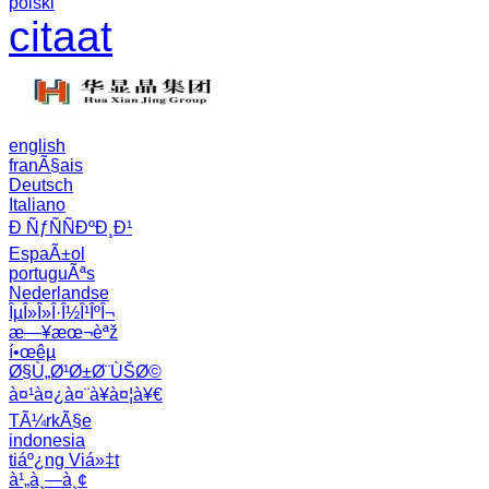
polski
citaat
english
franÃ§ais
Deutsch
Italiano
Ð ÑƒÑÑÐºÐ¸Ð¹
EspaÃ±ol
portuguÃªs
Nederlandse
ÎµÎ»Î»Î·Î½Î¹ÎºÎ¬
æ—¥æœ¬èªž
í•œêµ­
Ø§Ù„Ø¹Ø±Ø¨ÙŠØ©
à¤¹à¤¿à¤¨à¥à¤¦à¥€
TÃ¼rkÃ§e
indonesia
tiáº¿ng Viá»‡t
à¹„à¸—à¸¢