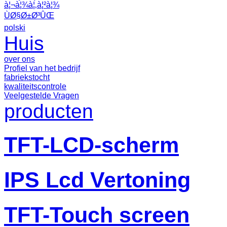
à¦¬à¦¾à¦‚à¦²à¦¾
ÙØ§Ø±Ø³ÛŒ
polski
Huis
over ons
Profiel van het bedrijf
fabriekstocht
kwaliteitscontrole
Veelgestelde Vragen
producten
TFT-LCD-scherm
IPS Lcd Vertoning
TFT-Touch screen