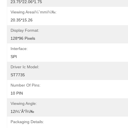
23.75*22.06*1.75
Viewing Areaï¼ˆmmï¼‰:
20.35*15.26
Display Format:
128*96 Pixels
Interface:
SPI
Driver Ic Model:
ST7735
Number Of Pins:
10 PIN
Viewing Angle:
12ï¼ˆÂ°ï¼‰
Packaging Details: