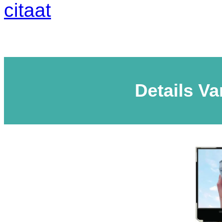
citaat
Details V