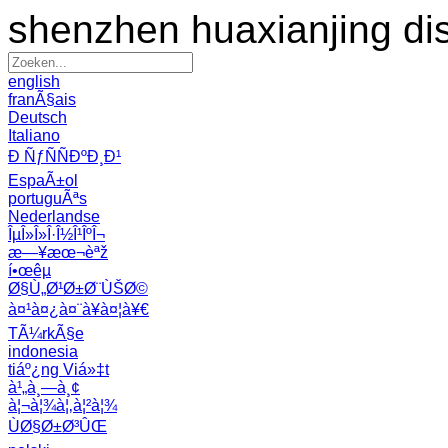
shenzhen huaxianjing di
english
franÃ§ais
Deutsch
Italiano
Ð ÑƒÑÑÐºÐ¸Ð¹
EspaÃ±ol
portuguÃªs
Nederlandse
ÎµÎ»Î»Î·Î½Î¹ÎºÎ¬
æ—¥æœ¬èªž
í•œêµ­
Ø§Ù„Ø¹Ø±Ø¨ÙŠØ©
à¤¹à¤¿à¤¨à¥à¤¦à¥€
TÃ¼rkÃ§e
indonesia
tiáº¿ng Viá»‡t
à¹„à¸—à¸¢
à¦¬à¦¾à¦‚à¦²à¦¾
ÙØ§Ø±Ø³ÛŒ