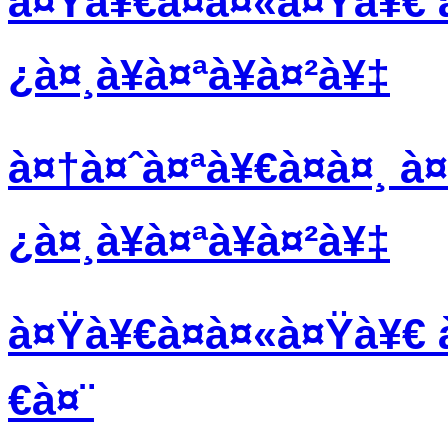
à¤Ÿà¥€à¤à¤«à¤Ÿà¥€ à
¿à¤¸à¥à¤ªà¥à¤²à¥‡
à¤†à¤ˆà¤ªà¥€à¤à¤¸ à¤
¿à¤¸à¥à¤ªà¥à¤²à¥‡
à¤Ÿà¥€à¤à¤«à¤Ÿà¥€ à
€à¤¨