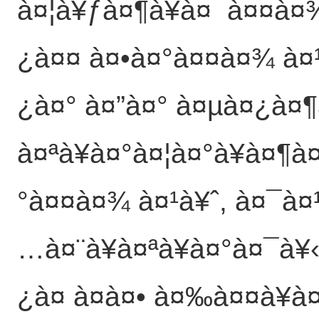
à¤¦à¥ƒà¤¶à¥à¤¯à¤¤à¤¾
¿à¤¤ à¤•à¤°à¤¤à¤¾ à¤¹
¿à¤° à¤”à¤° à¤µà¤¿à¤¶
à¤ªà¥à¤°à¤¦à¤°à¥à¤¶à
°à¤¤à¤¾ à¤¹à¥ˆ, à¤¯à¤¹
…à¤¨à¥à¤ªà¥à¤°à¤¯à¥
¿à¤ à¤à¤• à¤‰à¤¤à¥à