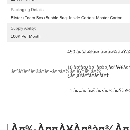
Packaging Details:
Blister+foam Box+bubble Bag+inside Carton+master Carton
Supply Ability:
100K Per Month
450 à¤šà¤®à¤• à¤•à¤¾ à¤Ÿà¥
10 à¤ªà¤¿à¤¨ à¤à¤¸à¤ªà¥€à
à¤ªà¥à¤°à¤®à¥à¤–à¤¤à¤¾ à¤¦à¥‡à¤¨à¤¾:
¿à¤¸à¥à¤ªà¥à¤²à¥‡
, 
1 à¤‡à¤‚à¤š à¤•à¤¾ à¤Ÿà¥€
À¤‰à¤¤à¥à¤ªà¤¾à¤¦