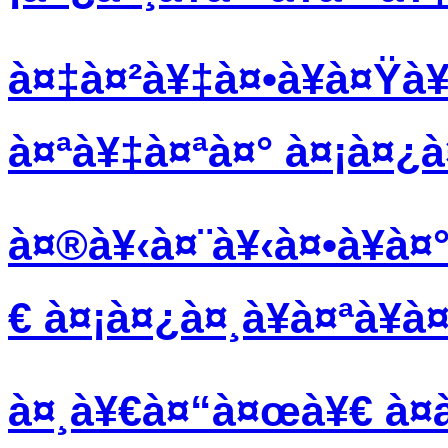
à¤‡à¤²à¥‡à¤•à¥à¤Ÿà
à¤ªà¥‡à¤ªà¤° à¤¡à¤¿à¤
à¤®à¥‹à¤¨à¥‹à¤•à¥à¤
€ à¤¡à¤¿à¤¸à¥à¤ªà¥à
à¤¸à¥€à¤“à¤œà¥€ à¤à