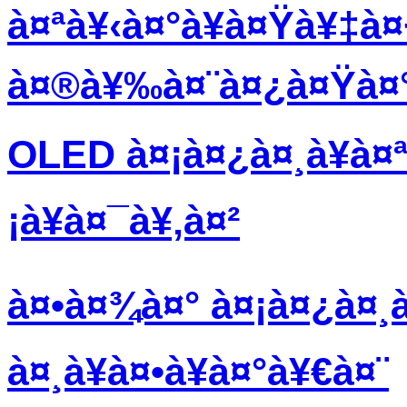
à¤ªà¥‹à¤°à¥à¤Ÿà¥‡à¤
à¤®à¥‰à¤¨à¤¿à¤Ÿà¤
OLED à¤¡à¤¿à¤¸à¥à¤
¡à¥à¤¯à¥‚à¤²
à¤•à¤¾à¤° à¤¡à¤¿à¤¸à
à¤¸à¥à¤•à¥à¤°à¥€à¤¨