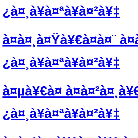
¿à¤¸à¥à¤ªà¥à¤²à¥‡
à¤à¤¸à¤Ÿà¥€à¤à¤¨ à¤
¿à¤¸à¥à¤ªà¥à¤²à¥‡
à¤µà¥€à¤ à¤à¤²à¤¸à¥
¿à¤¸à¥à¤ªà¥à¤²à¥‡