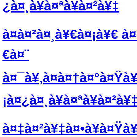
¿à¤¸à¥à¤ªà¥à¤²à¥‡
à¤à¤²à¤¸à¥€à¤¡à¥€ à¤
€à¤¨
à¤¯à¥‚à¤à¤†à¤°à¤Ÿà¥
¡à¤¿à¤¸à¥à¤ªà¥à¤²à¥
à¤‡à¤²à¥‡à¤•à¥à¤Ÿà