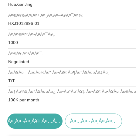
HuaXianJing
À¤®à¥‰à¤¡à¤² À¤¸à¤‚à¤–À¥à¤¯à¤¾:
HXJ1012896-01
À¤à¤®à¤“à¤•à¥à¤¯à¥‚:
1000
À¤®à¥‚à¤²à¥à¤¯:
Negotiated
À¤­à¥à¤—À¤¤à¤¾à¤¨ À¤•à¥€ À¤¶à¤°à¥à¤¤à¥‡à¤‚:
T/T
À¤†à¤ªà¥‚à¤°à¥à¤¤à¤¿ À¤•à¤°à¤¨à¥‡ À¤•à¥€ À¤•à¥à¤·à¤®à¤
100K per month
À¤…à¤¬ À¤¸à¤‚à¤ªà¤°à¥à¤• À¤•à¤°à¥‡à¤‚
À¤¸à¤¬à¤¸à¥‡ À¤…à¤šà¥à¤›à¥€ À¤•à¥€à¤®à¤¤ À¤ªà¤¾à¤à¤‚