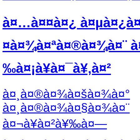
à¤…à¤¤à¤¿ à¤µà¤¿à¤¸
¤à¤¾à¤ªà¤®à¤¾à¤¨ à¤
‰à¤¡à¥à¤¯à¥‚à¤²
à¤¸à¤®à¤¾à¤šà¤¾à¤°
à¤¸à¤®à¤¾à¤§à¤¾à¤¨
à¤¬à¥à¤²à¥‰à¤—