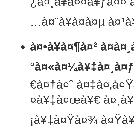
¿à¤¸à¥à¤¤à¥ƒà¤¤ 
…à¤¨à¥à¤­à¤µ à¤¹à
à¤•à¥à¤¶à¤² à¤à¤
°à¤«à¤¼à¥‡à¤¸à¤ƒ
€à¤†à¤ˆ à¤‡à¤‚à¤Ÿ
¤à¥‡à¤œà¥€ à¤¸à¥‡
¡à¥‡à¤Ÿà¤¾ à¤Ÿà¥