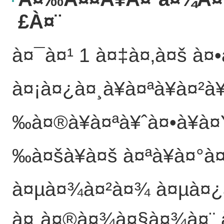
£à¤¨
à¤¯à¤¹ 1 à¤‡à¤‚à¤š à
à¤¡à¤¿à¤¸à¥à¤ªà¥à¤²à¥
‰à¤®à¥à¤ªà¥ˆà¤•à¥à¤
‰à¤šà¥à¤š à¤ªà¥à¤°à¤
à¤µà¤¾à¤²à¤¾ à¤µà¤¿
à¤¸à¤®à¤¾à¤§à¤¾à¤¨ à