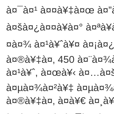
à¤¯à¤¹ à¤¤à¥‡à¤œ à¤”
à¤šà¤¿à¤¤à¥à¤° à¤ªà¥
¤à¤¾ à¤¹à¥ˆà¥¤ à¤¡à¤¿
à¤®à¥‡à¤‚ 450 à¤¨à¤¾
à¤¹à¥ˆ, à¤œà¥‹ à¤…à¤š
à¤µà¤¾à¤²à¥‡ à¤µà¤¾
à¤®à¥‡à¤‚ à¤­à¥€ à¤¸à¥