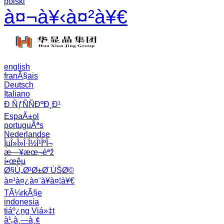
polski
à¤¬à¥‹à¤²à¥€
english
franÃ§ais
Deutsch
Italiano
Ð ÑƒÑÑÐºÐ¸Ð¹
EspaÃ±ol
portuguÃªs
Nederlandse
ÎµÎ»Î»Î·Î½Î¹ÎºÎ¬
æ—¥æœ¬èªž
í•œêµ­
Ø§Ù„Ø¹Ø±Ø¨ÙŠØ©
à¤¹à¤¿à¤¨à¥à¤¦à¥€
TÃ¼rkÃ§e
indonesia
tiáº¿ng Viá»‡t
à¹„à¸—à¸¢