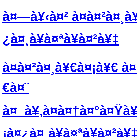
à¤—à¥‹à¤² à¤à¤²à¤¸à
¿à¤¸à¥à¤ªà¥à¤²à¥‡
à¤à¤²à¤¸à¥€à¤¡à¥€ à¤
€à¤¨
à¤¯à¥‚à¤à¤†à¤°à¤Ÿà¥
¡à¤¿à¤¸à¥à¤ªà¥à¤²à¥