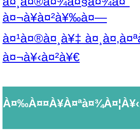
à¤¸à¤®à¤¾à¤§à¤¾à¤¨
à¤¬à¥à¤²à¥‰à¤—
à¤¹à¤®à¤¸à¥‡ à¤¸à¤‚à¤ª
à¤¬à¥‹à¤²à¥€
À¤‰à¤¤à¥à¤ªà¤¾à¤¦à¥