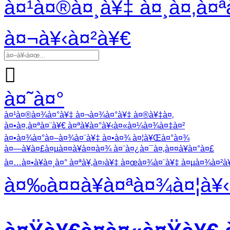
à¤¹à¤®à¤¸à¥‡ à¤¸à¤‚à¤ª
à¤¬à¥‹à¤²à¥€

à¤˜à¤°
à¤¹à¤®à¤¾à¤°à¥‡ à¤¬à¤¾à¤°à¥‡ à¤®à¥‡à¤‚
à¤•à¤‚à¤ªà¤¨à¥€ à¤ªà¥à¤°à¥‹à¤«à¤¼à¤¾à¤‡à¤²
à¤•à¤¾à¤°à¤–à¤¾à¤¨à¥‡ à¤•à¤¾ à¤¦à¥Œà¤°à¤¾
à¤—à¥à¤£à¤µà¤¤à¥à¤¤à¤¾ à¤¨à¤¿à¤¯à¤‚à¤¤à¥à¤°à¤£
à¤…à¤•à¥à¤¸à¤° à¤ªà¥‚à¤›à¥‡ à¤œà¤¾à¤¨à¥‡ à¤µà¤¾à¤²à¥‡
à¤‰à¤¤à¥à¤ªà¤¾à¤¦à¥‹