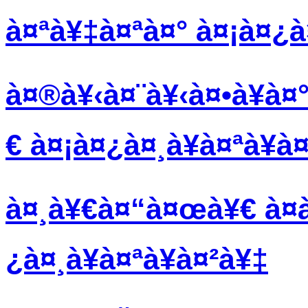
à¤ªà¥‡à¤ªà¤° à¤¡à¤¿à¤
à¤®à¥‹à¤¨à¥‹à¤•à¥à¤
€ à¤¡à¤¿à¤¸à¥à¤ªà¥à
à¤¸à¥€à¤“à¤œà¥€ à¤à
¿à¤¸à¥à¤ªà¥à¤²à¥‡