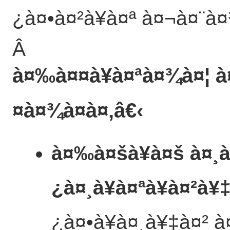
¿à¤•à¤²à¥à¤ª à¤¬à¤¨à
Â
à¤‰à¤¤à¥à¤ªà¤¾à¤¦ à
¤à¤¾à¤à¤‚
â€‹
à¤‰à¤šà¥à¤š à¤¸à¤
¿à¤¸à¥à¤ªà¥à¤²à¥
¿à¤•à¥à¤¸à¥‡à¤²