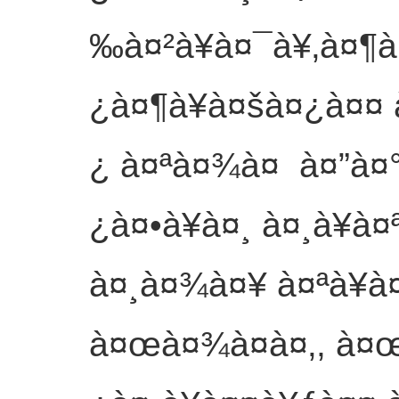
‰à¤²à¥à¤¯à¥‚à¤¶à¤
¿à¤¶à¥à¤šà¤¿à¤¤ 
¿ à¤ªà¤¾à¤ à¤”à¤
¿à¤•à¥à¤¸ à¤¸à¥à
à¤¸à¤¾à¤¥ à¤ªà¥à¤
à¤œà¤¾à¤à¤‚, à¤