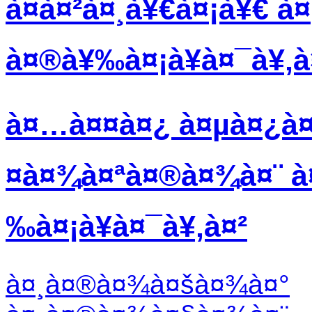
à¤à¤²à¤¸à¥€à¤¡à¥€ à¤
à¤®à¥‰à¤¡à¥à¤¯à¥‚à
à¤…à¤¤à¤¿ à¤µà¤¿à¤¸
¤à¤¾à¤ªà¤®à¤¾à¤¨ à¤
‰à¤¡à¥à¤¯à¥‚à¤²
à¤¸à¤®à¤¾à¤šà¤¾à¤°