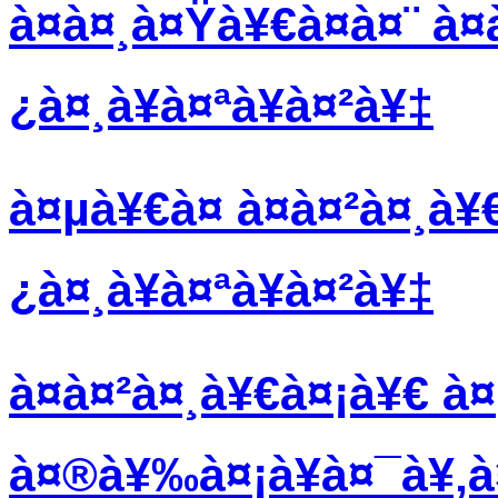
à¤à¤¸à¤Ÿà¥€à¤à¤¨ à¤
¿à¤¸à¥à¤ªà¥à¤²à¥‡
à¤µà¥€à¤ à¤à¤²à¤¸à¥
¿à¤¸à¥à¤ªà¥à¤²à¥‡
à¤à¤²à¤¸à¥€à¤¡à¥€ à¤
à¤®à¥‰à¤¡à¥à¤¯à¥‚à