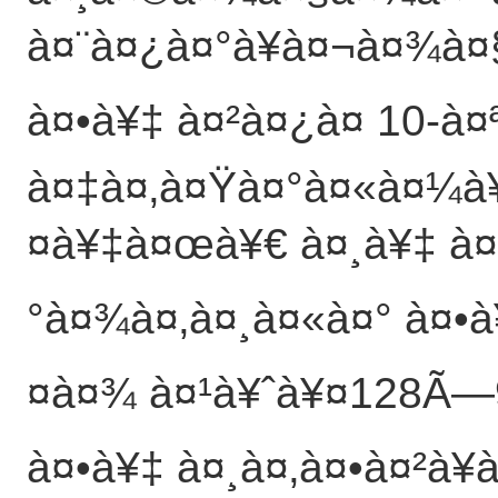
à¤¨à¤¿à¤°à¥à¤¬à¤¾à¤§
à¤•à¥‡ à¤²à¤¿à¤ 10-à¤
à¤‡à¤‚à¤Ÿà¤°à¤«à¤¼à¥
¤à¥‡à¤œà¥€ à¤¸à¥‡ à¤
°à¤¾à¤‚à¤¸à¤«à¤° à¤•à
¤à¤¾ à¤¹à¥ˆà¥¤128Ã—9
à¤•à¥‡ à¤¸à¤‚à¤•à¤²à¥