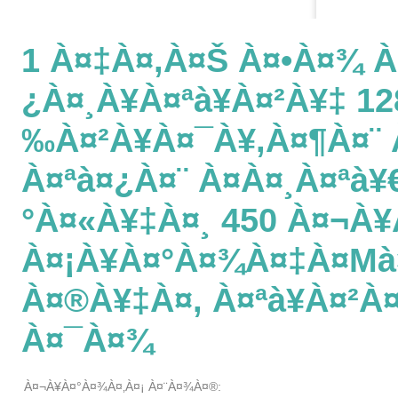
1 À¤‡à¤‚à¤š À¤•à¤¾ À
¿à¤¸à¥à¤ªà¥à¤²à¥‡ 
‰à¤²à¥à¤¯à¥‚à¤¶à¤¨ 
À¤ªà¤¿à¤¨ À¤à¤¸à¤ªà
°à¤«à¥‡à¤¸ 450 À¤¬à¥
À¤¡à¥à¤°à¤¾à¤‡à¤µà¤
À¤®à¥‡à¤‚ À¤ªà¥à¤²
À¤¯à¤¾
À¤¬à¥à¤°à¤¾à¤‚à¤¡ À¤¨à¤¾à¤®: