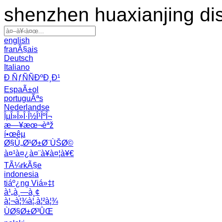
shenzhen huaxianjing di
english
franÃ§ais
Deutsch
Italiano
Ð ÑƒÑÑÐºÐ¸Ð¹
EspaÃ±ol
portuguÃªs
Nederlandse
ÎµÎ»Î»Î·Î½Î¹ÎºÎ¬
æ—¥æœ¬èªž
í•œêµ­
Ø§Ù„Ø¹Ø±Ø¨ÙŠØ©
à¤¹à¤¿à¤¨à¥à¤¦à¥€
TÃ¼rkÃ§e
indonesia
tiáº¿ng Viá»‡t
à¹„à¸—à¸¢
à¦¬à¦¾à¦‚à¦²à¦¾
ÙØ§Ø±Ø³ÛŒ