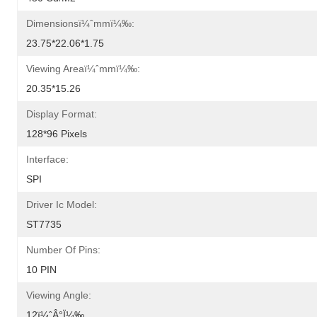
Dimensionsï¼ˆmmï¼‰:
23.75*22.06*1.75
Viewing Areaï¼ˆmmï¼‰:
20.35*15.26
Display Format:
128*96 Pixels
Interface:
SPI
Driver Ic Model:
ST7735
Number Of Pins:
10 PIN
Viewing Angle:
12ï¼ˆÂ°ï¼‰