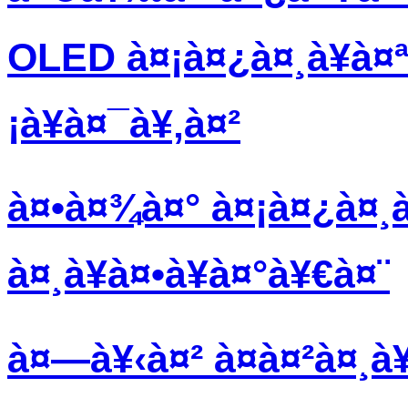
OLED à¤¡à¤¿à¤¸à¥à¤
¡à¥à¤¯à¥‚à¤²
à¤•à¤¾à¤° à¤¡à¤¿à¤¸à
à¤¸à¥à¤•à¥à¤°à¥€à¤¨
à¤—à¥‹à¤² à¤à¤²à¤¸à