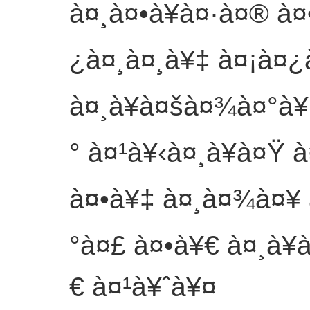
à¤¸à¤•à¥à¤·à¤® à
¿à¤¸à¤¸à¥‡ à¤¡à¤¿à
à¤¸à¥à¤šà¤¾à¤°à¥
° à¤¹à¥‹à¤¸à¥à¤Ÿ
à¤•à¥‡ à¤¸à¤¾à¤¥ 
°à¤£ à¤•à¥€ à¤¸à¥
€ à¤¹à¥ˆà¥¤