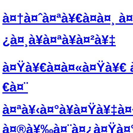
à¤†à¤ˆà¤ªà¥€à¤à¤¸ à¤
¿à¤¸à¥à¤ªà¥à¤²à¥‡
à¤Ÿà¥€à¤à¤«à¤Ÿà¥€ à
€à¤¨
à¤ªà¥‹à¤°à¥à¤Ÿà¥‡à¤
à¤®à¥‰à¤¨à¤¿à¤Ÿà¤