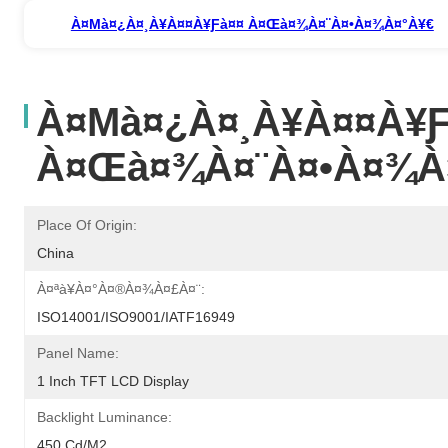
À¤µà¤¿à¤¸à¥à¤¤à¥ƒà¤¤ À¤œà¤¾à¤¨à¤•à¤¾à¤°à¥€
À¤µà¤¿à¤¸à¥à¤¤à¥
À¤œà¤¾à¤¨à¤•à¤¾à
Place Of Origin:
China
À¤ªà¥à¤°à¤®à¤¾à¤£à¤¨:
ISO14001/ISO9001/IATF16949
Panel Name:
1 Inch TFT LCD Display
Backlight Luminance:
450 Cd/m2