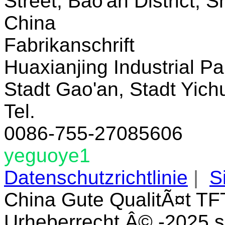
Street, Bao'an District,
China
Fabrikanschrift
Huaxianjing Industrial Pa
Stadt Gao'an, Stadt Yich
Tel.
0086-755-27085606
yeguoye1
Datenschutzrichtlinie
|
S
China Gute QualitÃ¤t TF
Urheberrecht Â© -2025 s