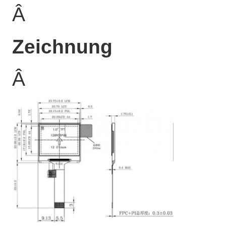
Â
Zeichnung
Â