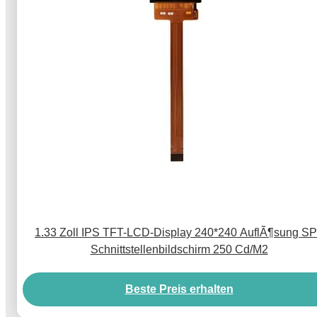
1.33 Zoll IPS TFT-LCD-Display 240*240 AuflÃ¶sung SP
Schnittstellenbildschirm 250 Cd/M2
Beste Preis erhalten