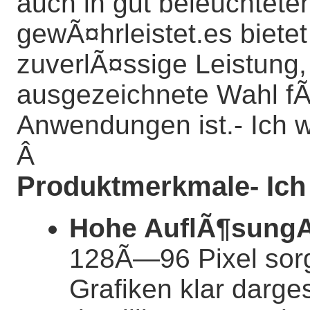
auch in gut beleuchte
gewÃ¤hrleistet.es bietet
zuverlÃ¤ssige Leistung,
ausgezeichnete Wahl fÃ
Anwendungen ist.
- Ich 
Â
Produktmerkmale
- Ic
Hohe AuflÃ¶sung
128Ã—96 Pixel sorg
Grafiken klar darge