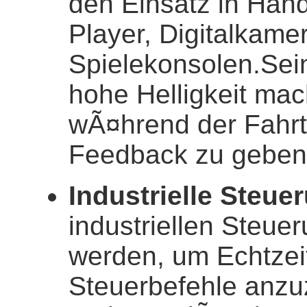
den Einsatz in Han
Player, Digitalkame
Spielekonsolen.Se
hohe Helligkeit ma
wÃ¤hrend der Fahrt 
Feedback zu geben
Industrielle Steue
industriellen Steu
werden, um Echtzei
Steuerbefehle anzu