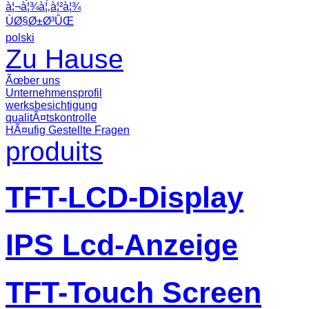
à¦¬à¦¾à¦‚à¦²à¦¾
ÙØ§Ø±Ø³ÛŒ
polski
Zu Hause
Ãœber uns
Unternehmensprofil
werksbesichtigung
qualitÃ¤tskontrolle
HÃ¤ufig Gestellte Fragen
produits
TFT-LCD-Display
IPS Lcd-Anzeige
TFT-Touch Screen