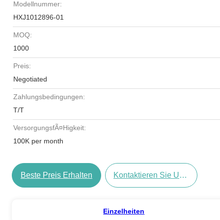
Modellnummer:
HXJ1012896-01
MOQ:
1000
Preis:
Negotiated
Zahlungsbedingungen:
T/T
VersorgungsfÃ¤higkeit:
100K per month
Beste Preis Erhalten
Kontaktieren Sie Uns Jetzt
Einzelheiten