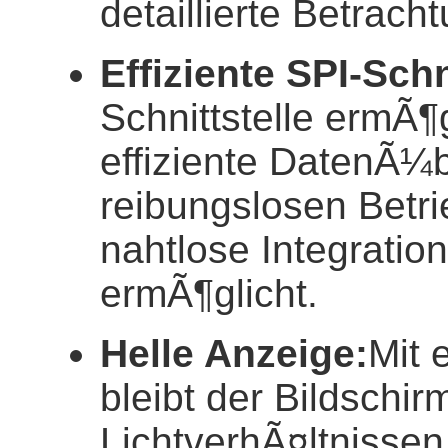
detaillierte Betrac
Effiziente SPI-Schn
Schnittstelle ermÃ¶
effiziente DatenÃ¼b
reibungslosen Betri
nahtlose Integratio
ermÃ¶glicht.
Helle Anzeige:
Mit 
bleibt der Bildschir
LichtverhÃ¤ltnissen