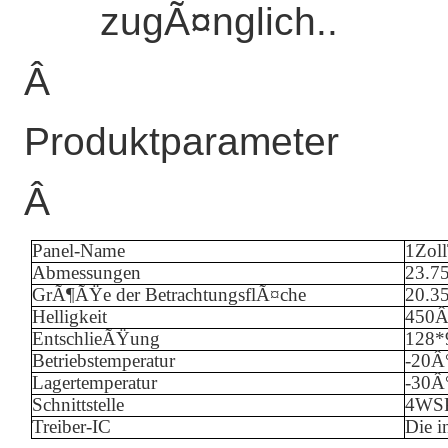
zugÃ¤nglich..
Â
Produktparameter
Â
Panel-Name
1
Zoll
Abmessungen
23.7
GrÃ¶ÃŸe der BetrachtungsflÃ¤che
20.3
Helligkeit
450
EntschlieÃŸung
128
*
Betriebstemperatur
-
20
Â
Lagertemperatur
-
3
0Â
Schnittstelle
4WS
Treiber-IC
Die i