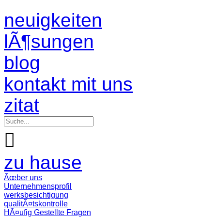
neuigkeiten
lÃ¶sungen
blog
kontakt mit uns
zitat

zu hause
Ãœber uns
Unternehmensprofil
werksbesichtigung
qualitÃ¤tskontrolle
HÃ¤ufig Gestellte Fragen