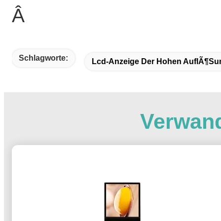
Â
Schlagworte:
Lcd-Anzeige Der Hohen AuflÃ¶su
Verwand