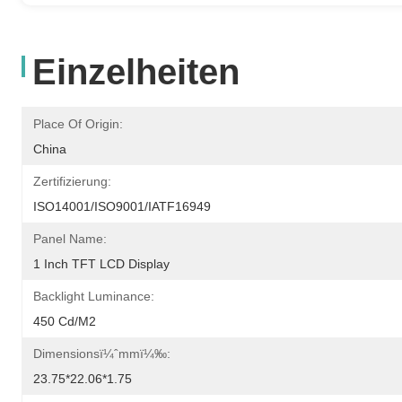
Einzelheiten
Place Of Origin:
China
Zertifizierung:
ISO14001/ISO9001/IATF16949
Panel Name:
1 Inch TFT LCD Display
Backlight Luminance:
450 Cd/m2
Dimensionsï¼ˆmmï¼‰:
23.75*22.06*1.75