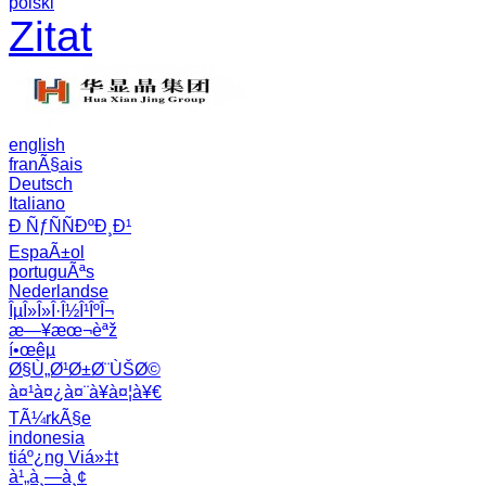
polski
Zitat
english
franÃ§ais
Deutsch
Italiano
Ð ÑƒÑÑÐºÐ¸Ð¹
EspaÃ±ol
portuguÃªs
Nederlandse
ÎµÎ»Î»Î·Î½Î¹ÎºÎ¬
æ—¥æœ¬èªž
í•œêµ­
Ø§Ù„Ø¹Ø±Ø¨ÙŠØ©
à¤¹à¤¿à¤¨à¥à¤¦à¥€
TÃ¼rkÃ§e
indonesia
tiáº¿ng Viá»‡t
à¹„à¸—à¸¢