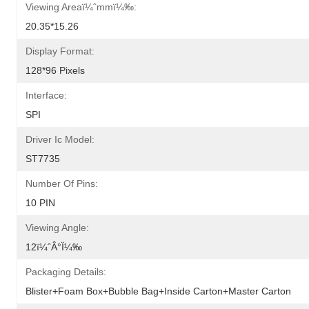
Viewing Areaï¼ˆmmï¼‰:
20.35*15.26
Display Format:
128*96 Pixels
Interface:
SPI
Driver Ic Model:
ST7735
Number Of Pins:
10 PIN
Viewing Angle:
12ï¼ˆÂ°ï¼‰
Packaging Details:
Blister+foam Box+bubble Bag+inside Carton+master Carton