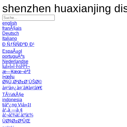
shenzhen huaxianjing di
english
franÃ§ais
Deutsch
Italiano
Ð ÑƒÑÑÐºÐ¸Ð¹
EspaÃ±ol
portuguÃªs
Nederlandse
ÎµÎ»Î»Î·Î½Î¹ÎºÎ¬
æ—¥æœ¬èªž
í•œêµ­
Ø§Ù„Ø¹Ø±Ø¨ÙŠØ©
à¤¹à¤¿à¤¨à¥à¤¦à¥€
TÃ¼rkÃ§e
indonesia
tiáº¿ng Viá»‡t
à¹„à¸—à¸¢
à¦¬à¦¾à¦‚à¦²à¦¾
ÙØ§Ø±Ø³ÛŒ