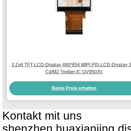
3 Zoll TFT-LCD-Display 480*854 MIPI PIS-LCD-Display 
Cd/M2 Treiber-IC GV9503V
Beste Preis erhalten
Kontakt mit uns
shenzhen huaxianjing di