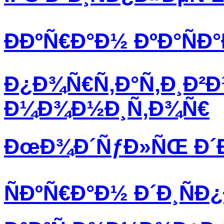
Ð­ÐºÑ€Ð°Ð½ ÐºÐ°ÑÐ°
Ð¿Ð¾Ñ€Ñ‚Ð°Ñ‚Ð¸Ð²Ð
Ð¼Ð¾Ð½Ð¸Ñ‚Ð¾Ñ€
ÐœÐ¾Ð´ÑƒÐ»ÑŒ Ð´Ð
ÑÐºÑ€Ð°Ð½ Ð´Ð¸ÑÐ