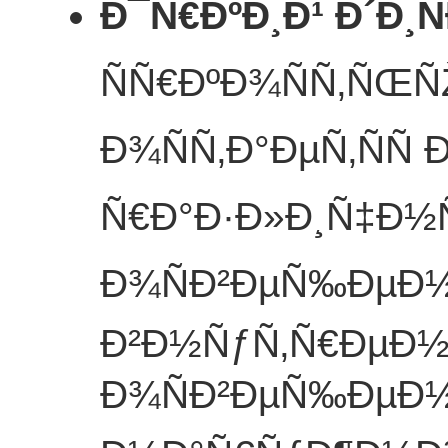
Ð¯Ñ€ÐºÐ¸Ð¹ Ð´Ð¸Ñ
ÑÑ€ÐºÐ¾ÑÑ‚ÑŒÑ
Ð¾ÑÑ‚Ð°ÐµÑ‚ÑÑ
Ñ€Ð°Ð·Ð»Ð¸Ñ‡Ð½
Ð¾ÑÐ²ÐµÑ‰ÐµÐ½Ð
Ð²Ð½ÑƒÑ‚Ñ€ÐµÐ
Ð¾ÑÐ²ÐµÑ‰ÐµÐ½