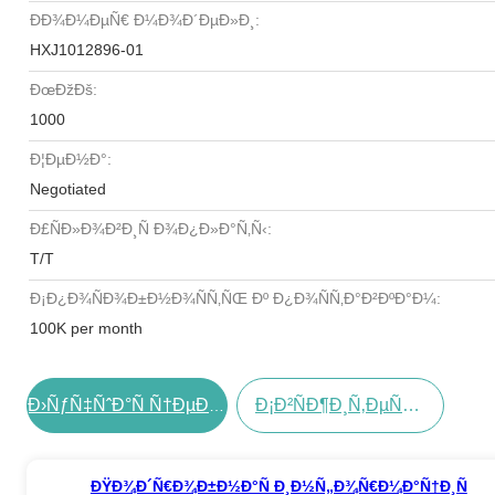
ÐÐ¾Ð¼ÐµÑ€ Ð¼Ð¾Ð´ÐµÐ»Ð¸:
HXJ1012896-01
ÐœÐžÐš:
1000
Ð¦ÐµÐ½Ð°:
Negotiated
Ð£ÑÐ»Ð¾Ð²Ð¸Ñ Ð¾Ð¿Ð»Ð°Ñ‚Ñ‹:
T/T
Ð¡Ð¿Ð¾ÑÐ¾Ð±Ð½Ð¾ÑÑ‚ÑŒ Ðº Ð¿Ð¾ÑÑ‚Ð°Ð²ÐºÐ°Ð¼:
100K per month
Ð¡Ð²ÑÐ¶Ð¸Ñ‚ÐµÑÑŒ ÑÐµÐ¹Ñ‡Ð°Ñ
Ð›ÑƒÑ‡ÑˆÐ°Ñ Ñ†ÐµÐ½Ð°
ÐŸÐ¾Ð´Ñ€Ð¾Ð±Ð½Ð°Ñ Ð¸Ð½Ñ„Ð¾Ñ€Ð¼Ð°Ñ†Ð¸Ñ