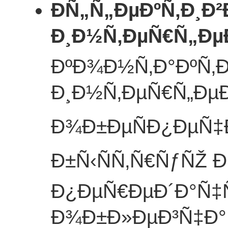
Ð­Ñ„Ñ„ÐµÐºÑ‚Ð¸Ð
Ð¸Ð½Ñ‚ÐµÑ€Ñ„ÐµÐ¹
ÐºÐ¾Ð½Ñ‚Ð°ÐºÑ‚
Ð¸Ð½Ñ‚ÐµÑ€Ñ„ÐµÐ¹
Ð¾Ð±ÐµÑÐ¿ÐµÑ‡Ð
Ð±Ñ‹ÑÑ‚Ñ€ÑƒÑŽ Ð
Ð¿ÐµÑ€ÐµÐ´Ð°Ñ‡
Ð¾Ð±Ð»ÐµÐ³Ñ‡Ð°