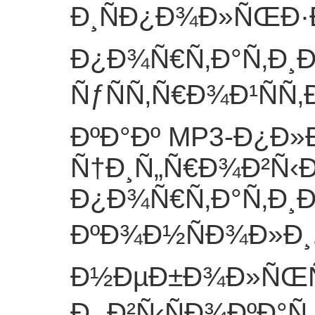
Ð¸ÑÐ¿Ð¾Ð»ÑŒÐ·Ð
Ð¿Ð¾Ñ€Ñ‚Ð°Ñ‚Ð¸
ÑƒÑÑ‚Ñ€Ð¾Ð¹ÑÑ‚
ÐºÐ°Ðº MP3-Ð¿Ð»
Ñ†Ð¸Ñ„Ñ€Ð¾Ð²Ñ‹Ð
Ð¿Ð¾Ñ€Ñ‚Ð°Ñ‚Ð¸Ð
ÐºÐ¾Ð½ÑÐ¾Ð»Ð¸
Ð½ÐµÐ±Ð¾Ð»ÑŒÑˆ
Ð¸ Ð²Ñ‹ÑÐ¾ÐºÐ°Ñ