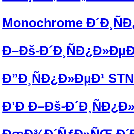
Monochrome Ð´Ð¸Ñ
Ð–Ðš-Ð´Ð¸ÑÐ¿Ð»ÐµÐ
Ð”Ð¸ÑÐ¿Ð»ÐµÐ¹ ST
Ð’Ð Ð–Ðš-Ð´Ð¸ÑÐ¿Ð