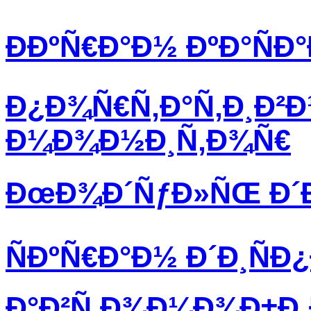
Ð­ÐºÑ€Ð°Ð½ ÐºÐ°ÑÐ°
Ð¿Ð¾Ñ€Ñ‚Ð°Ñ‚Ð¸Ð²Ð
Ð¼Ð¾Ð½Ð¸Ñ‚Ð¾Ñ€
ÐœÐ¾Ð´ÑƒÐ»ÑŒ Ð´Ð
ÑÐºÑ€Ð°Ð½ Ð´Ð¸ÑÐ
Ð°Ð²Ñ‚Ð¾Ð¼Ð¾Ð±Ð¸