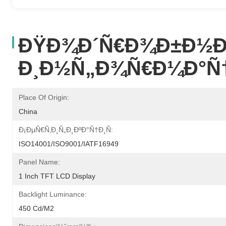
ÐŸÐ¾Ð´Ñ€Ð¾Ð±Ð½Ð°
Ð¸Ð½Ñ„Ð¾Ñ€Ð¼Ð°Ñ†
Place Of Origin:
China
Ð¡ÐµÑ€Ñ‚Ð¸Ñ„Ð¸ÐºÐ°Ñ†Ð¸Ñ:
ISO14001/ISO9001/IATF16949
Panel Name:
1 Inch TFT LCD Display
Backlight Luminance:
450 Cd/m2