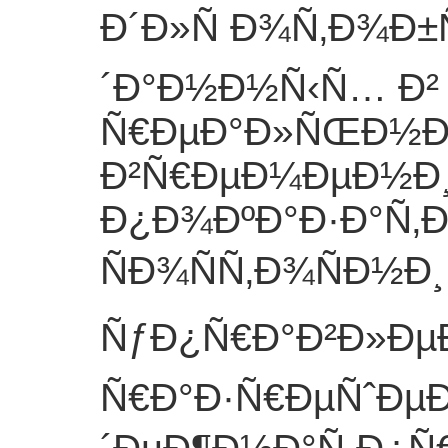
Ð´Ð»Ñ Ð¾Ñ‚Ð¾Ð±
´Ð°Ð½Ð½Ñ‹Ñ… Ð²
Ñ€ÐµÐ°Ð»ÑŒÐ½
Ð²Ñ€ÐµÐ¼ÐµÐ½Ð¸
Ð¿Ð¾ÐºÐ°Ð·Ð°Ñ‚
ÑÐ¾ÑÑ‚Ð¾ÑÐ½Ð
ÑƒÐ¿Ñ€Ð°Ð²Ð»ÐµÐ
Ñ€Ð°Ð·Ñ€ÐµÑˆÐµ