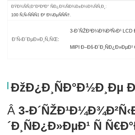
ÐŸÐ¾ÑÑ‚Ð°Ð²ÐºÐ° ÑÐ¿Ð¾ÑÐ¾Ð±Ð½Ð¾ÑÑ‚Ð¸:
100 Ñ‚Ñ‹ÑÑÑ‡ Ð² Ð¼ÐµÑÑÑ†.
3-Ð´ÑŽÐ¹Ð¼Ð¾Ð²Ñ‹Ð¹ LCD 
Ð’Ñ‹Ð´ÐµÐ»Ð¸Ñ‚ÑŒ:
MIPI Ð–Ðš-Ð´Ð¸ÑÐ¿Ð»ÐµÐ¹
ÐžÐ¿Ð¸ÑÐ°Ð½Ð¸Ðµ 
Â
3-Ð´ÑŽÐ¹Ð¼Ð¾Ð²Ñ‹Ð
´Ð¸ÑÐ¿Ð»ÐµÐ¹ Ñ Ñ€