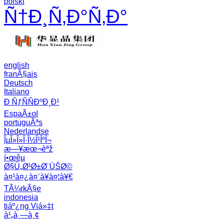
polski
Ñ†Ð¸Ñ‚Ð°Ñ‚Ð°
english
franÃ§ais
Deutsch
Italiano
Ð ÑƒÑÑÐºÐ¸Ð¹
EspaÃ±ol
portuguÃªs
Nederlandse
ÎµÎ»Î»Î·Î½Î¹ÎºÎ¬
æ—¥æœ¬èªž
í•œêµ­
Ø§Ù„Ø¹Ø±Ø¨ÙŠØ©
à¤¹à¤¿à¤¨à¥à¤¦à¥€
TÃ¼rkÃ§e
indonesia
tiáº¿ng Viá»‡t
à¹„à¸—à¸¢