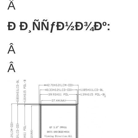
Â
Ð Ð¸ÑÑƒÐ½Ð¾Ðº
:
Â
Â