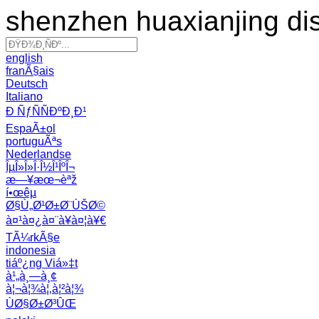
shenzhen huaxianjing di
english
franÃ§ais
Deutsch
Italiano
Ð ÑƒÑÑÐºÐ¸Ð¹
EspaÃ±ol
portuguÃªs
Nederlandse
ÎµÎ»Î»Î·Î½Î¹ÎºÎ¬
æ—¥æœ¬èªž
í•œêµ­
Ø§Ù„Ø¹Ø±Ø¨ÙŠØ©
à¤¹à¤¿à¤¨à¥à¤¦à¥€
TÃ¼rkÃ§e
indonesia
tiáº¿ng Viá»‡t
à¹„à¸—à¸¢
à¦¬à¦¾à¦‚à¦²à¦¾
ÙØ§Ø±Ø³ÛŒ