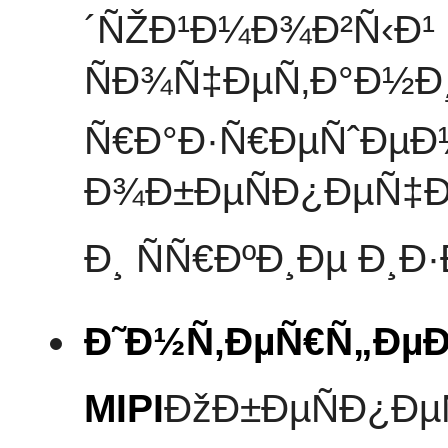
´ÑŽÐ¹Ð¼Ð¾Ð²Ñ‹Ð¹
ÑÐ¾Ñ‡ÐµÑ‚Ð°Ð½Ð¸
Ñ€Ð°Ð·Ñ€ÐµÑˆÐµÐ
Ð¾Ð±ÐµÑÐ¿ÐµÑ‡Ð¸
Ð¸ ÑÑ€ÐºÐ¸Ðµ Ð¸
Ð˜Ð½Ñ‚ÐµÑ€Ñ„ÐµÐ¹
MIPI
ÐžÐ±ÐµÑÐ¿Ðµ