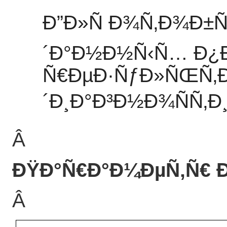
Ð”Ð»Ñ Ð¾Ñ‚Ð¾Ð±Ñ
´Ð°Ð½Ð½Ñ‹Ñ… Ð¿Ð
Ñ€ÐµÐ·ÑƒÐ»ÑŒÑ‚Ð
´Ð¸Ð°Ð³Ð½Ð¾ÑÑ‚Ð¸
Â
ÐŸÐ°Ñ€Ð°Ð¼ÐµÑ‚Ñ€ Ð
Â