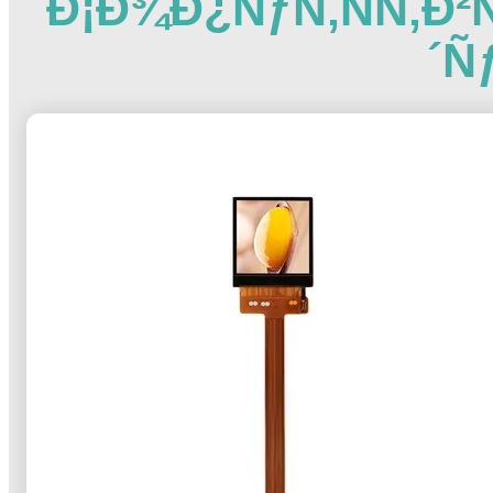
Ð¡Ð¾Ð¿ÑƒÑ‚ÑÑ‚Ð
´Ñ