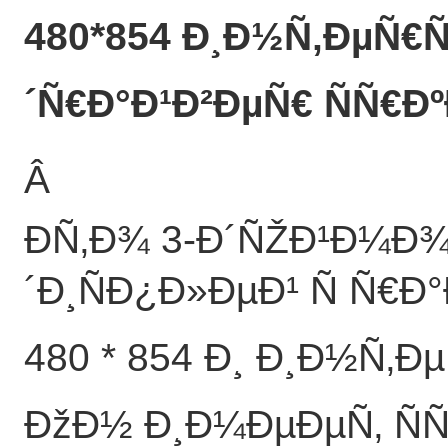
480*854 Ð¸Ð½Ñ‚ÐµÑ€Ñ„
´Ñ€Ð°Ð¹Ð²ÐµÑ€ ÑÑ€Ðº
Â
Ð­Ñ‚Ð¾ 3-Ð´ÑŽÐ¹Ð¼Ð¾
´Ð¸ÑÐ¿Ð»ÐµÐ¹ Ñ Ñ€
480 * 854 Ð¸ Ð¸Ð½Ñ‚Ð
ÐžÐ½ Ð¸Ð¼ÐµÐµÑ‚ ÑÑ