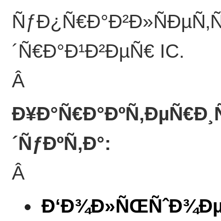
ÑƒÐ¿Ñ€Ð°Ð²Ð»ÑÐµÑ‚Ñ
´Ñ€Ð°Ð¹Ð²ÐµÑ€ IC.
Â
Ð¥Ð°Ñ€Ð°ÐºÑ‚ÐµÑ€Ð¸Ñ
´ÑƒÐºÑ‚Ð°:
Â
Ð‘Ð¾Ð»ÑŒÑˆÐ¾Ðµ 