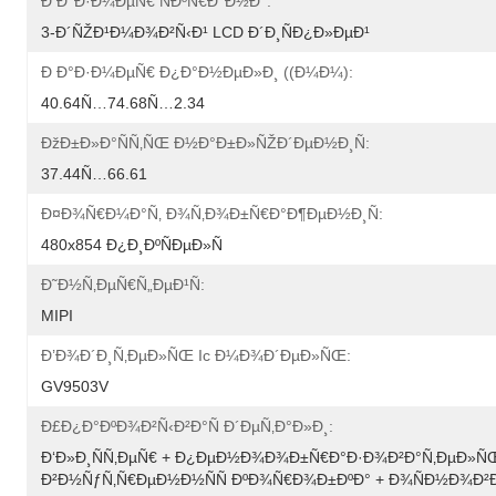
Ð Ð°Ð·Ð¼ÐµÑ€ ÑÐºÑ€Ð°Ð½Ð°:
3-Ð´ÑŽÐ¹Ð¼Ð¾Ð²Ñ‹Ð¹ LCD Ð´Ð¸ÑÐ¿Ð»ÐµÐ¹
Ð Ð°Ð·Ð¼ÐµÑ€ Ð¿Ð°Ð½ÐµÐ»Ð¸ ((Ð¼Ð¼):
40.64Ñ…74.68Ñ…2.34
ÐžÐ±Ð»Ð°ÑÑ‚ÑŒ Ð½Ð°Ð±Ð»ÑŽÐ´ÐµÐ½Ð¸Ñ:
37.44Ñ…66.61
Ð¤Ð¾Ñ€Ð¼Ð°Ñ‚ Ð¾Ñ‚Ð¾Ð±Ñ€Ð°Ð¶ÐµÐ½Ð¸Ñ:
480x854 Ð¿Ð¸ÐºÑÐµÐ»Ñ
Ð˜Ð½Ñ‚ÐµÑ€Ñ„ÐµÐ¹Ñ:
MIPI
Ð’Ð¾Ð´Ð¸Ñ‚ÐµÐ»ÑŒ Ic Ð¼Ð¾Ð´ÐµÐ»ÑŒ:
GV9503V
Ð£Ð¿Ð°ÐºÐ¾Ð²Ñ‹Ð²Ð°Ñ Ð´ÐµÑ‚Ð°Ð»Ð¸:
Ð‘Ð»Ð¸ÑÑ‚ÐµÑ€ + Ð¿ÐµÐ½Ð¾Ð¾Ð±Ñ€Ð°Ð·Ð¾Ð²Ð°Ñ‚ÐµÐ»ÑŒÐ
Ð²Ð½ÑƒÑ‚Ñ€ÐµÐ½Ð½ÑÑ ÐºÐ¾Ñ€Ð¾Ð±ÐºÐ° + Ð¾ÑÐ½Ð¾Ð²