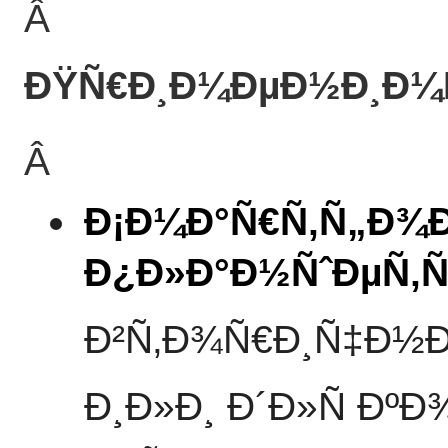
Â
ÐŸÑ€Ð¸Ð¼ÐµÐ½Ð¸Ð¼Ñ
Â
Ð¡Ð¼Ð°Ñ€Ñ‚Ñ„Ð¾Ð
Ð¿Ð»Ð°Ð½ÑˆÐµÑ‚Ñ
Ð²Ñ‚Ð¾Ñ€Ð¸Ñ‡Ð½Ð
Ð¸Ð»Ð¸ Ð´Ð»Ñ Ð