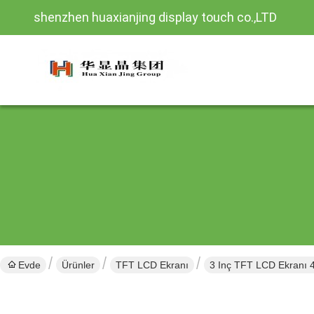
shenzhen huaxianjing display touch co.,LTD
Evde
Ürünler
TFT LCD Ekranı
3 Inç TFT LCD Ekranı 