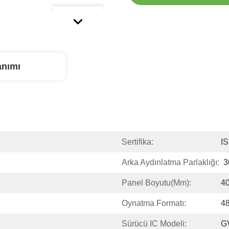
anımı
Sertifika:
I
Arka Aydınlatma Parlaklığı:
3
Panel Boyutu(mm):
4
Oynatma Formatı:
48
Sürücü IC Modeli:
G