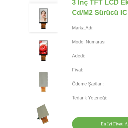
3 Inç TFT LCD Ek
Cd/M2 Sürücü I
Marka Adı:
Model Numarası:
Adedi:
Fiyat:
Ödeme Şartları:
Tedarik Yeteneği:
En İyi Fiyatı A