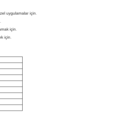
özel uygulamalar için.
.
amak için.
k için.