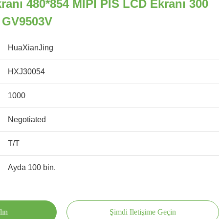
ranı 480*854 MIPI PIS LCD Ekranı 300
C GV9503V
HuaXianJing
HXJ30054
1000
Negotiated
T/T
Ayda 100 bin.
lın
Şimdi Iletişime Geçin