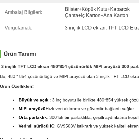
Blister+köpük Kutu+kabarcık 
Ambalaj Bilgileri:
Çanta+iç Karton+ana Karton
Vurgulamak:
3 inçlik LCD ekran
, 
TFT LCD Ekra
Ürün Tanımı
3 inçlik TFT LCD ekran 480*854 çözünürlük MIPI arayüzü 300 par
Bu, 480 * 854 çözünürlüğü ve MIPI arayüzü olan 3 inçlik TFT LCD ekran
Ürün Özellikleri:
Büyük ve açık.
: 3 inç boyutu ile birlikte 480*854 yüksek çöz
MIPI arayüzü
Hızlı veri aktarımı ve güvenilir bağlantı sağlar.
Orta parlaklık
: 300'lük bir parlaklıkla, çeşitli aydınlatma koş
Verimli sürücü IC
: GV9503V istikrarlı ve yüksek kaliteli ekra