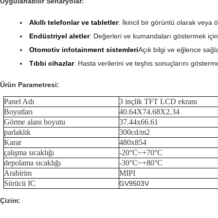
Uygulanabilir Senaryolar:
Akıllı telefonlar ve tabletler
: İkincil bir görüntü olarak veya 
Endüstriyel aletler
: Değerleri ve kumandaları göstermek için
Otomotiv infotainment sistemleri
Açık bilgi ve eğlence sağl
Tıbbi cihazlar
: Hasta verilerini ve teşhis sonuçlarını gösterme
Ürün Parametresi:
Panel Adı
3 inçlik TFT LCD ekranı
Boyutları
40.64X74.68X2.34
Görme alanı boyutu
37.44x66.61
parlaklık
300cd/m2
Karar
480x854
çalışma sıcaklığı
-20°C~+70°C
depolama sıcaklığı
-30°C~+80°C
Arabirim
MIPI
Sürücü IC
GV9503V
Çizim
: