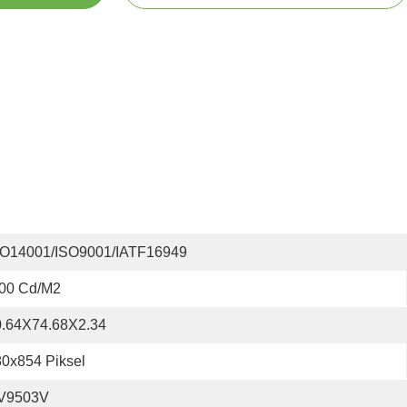
SO14001/ISO9001/IATF16949
00 Cd/m2
0.64X74.68X2.34
0x854 Piksel
V9503V