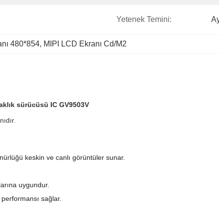
Yetenek Temini:
Ay
nı 480*854
, 
MIPI LCD Ekranı Cd/M2
laklık sürücüsü IC GV9503V
ıdır.
ünürlüğü keskin ve canlı görüntüler sunar.
ullarına uygundur.
n performansı sağlar.