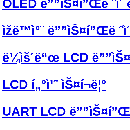
OLED ë””ìŠ¤í”Œë ˆì´ 
ìžë™ì°¨ ë””ìŠ¤í”Œë ˆì
ë¼ìš´ë“œ LCD ë””ìŠ¤í
LCD í„°ì¹˜ ìŠ¤í¬ë¦°
UART LCD ë””ìŠ¤í”Œë 