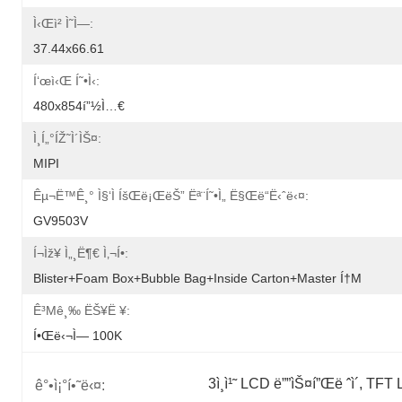
Ì‹œì²­ Ì˜ì—­:
37.44x66.61
Í‘œì‹œ Í˜•ì‹:
480x854í”½ì…€
Ì¸í„°íŽ˜ì´ìŠ¤:
MIPI
Êµ¬ë™ê¸° Ì§‘ì íšŒë¡œëŠ” Ëª¨í˜•ì„ Ë§Œë“­ë‹ˆë‹¤:
GV9503V
Í¬ìž¥ Ì„¸ë¶€ Ì‚¬í•­:
Blister+foam Box+bubble Bag+inside Carton+master Í†µ
Ê³µê¸‰ ËŠ¥ë ¥:
Í•œë‹¬ì— 100K
3ì¸ì¹˜ LCD ë””ìŠ¤í”Œë ˆì´
, 
TFT L
ê°•ì¡°í•˜ë‹¤: