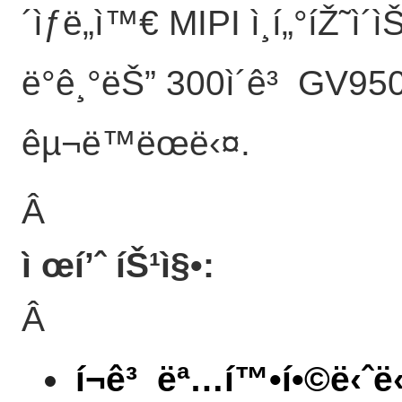
´ìƒë„ì™€ MIPI ì¸í„°íŽ˜ì
ë°ê¸°ëŠ” 300ì´ê³ GV9503
êµ¬ë™ëœë‹¤.
Â
ì œí’ˆ íŠ¹ì§•:
Â
í¬ê³ ëª…í™•í•©ë‹ˆë‹