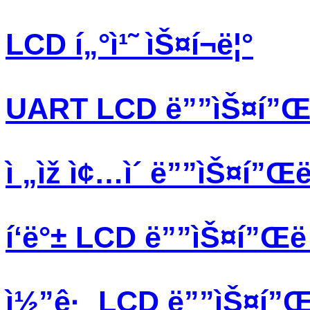
LCD í„°ì¹˜ ìŠ¤í¬ë¦°
UART LCD ë””ìŠ¤í”Œë 
ì „ìž ì¢…ì´ ë””ìŠ¤í”Œë 
í‘ë°± LCD ë””ìŠ¤í”Œë ˆ
ì½”ê·¸ LCD ë””ìŠ¤í”Œë 