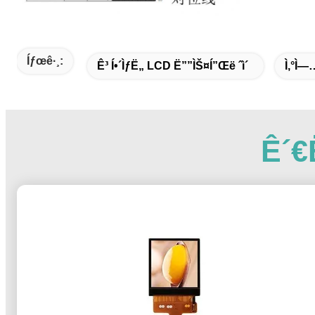
Íƒœê·¸:
Ê³ Í•´ìƒë„ LCD Ë””ìŠ¤í”Œë ˆì´
Ì‚°ì—…
Ê´€ë