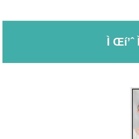
Ì Œí’ˆ 