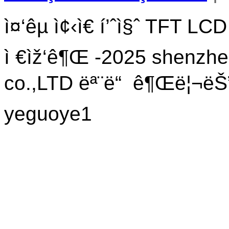
ì¤‘êµ­ ì¢‹ì€ í’ˆì§ˆ TFT LC
ì €ìž‘ê¶Œ -2025 shenzhen
co.,LTD ëª¨ë“ ê¶Œë¦¬ëŠ” 
yeguoye1