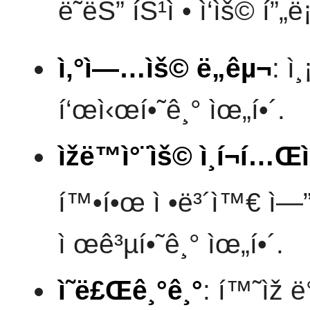
ë˜ëŠ” íŠ¹ì • ì‘ìš© í”
ì‚°ì—…ìš© ë„êµ¬
: ì
í‘œì‹œí•˜ê¸° ìœ„í•´.
ìžë™ì°¨ìš© ì¸í¬í
í™•í•œ ì •ë³´ì™€ ì—
ì œê³µí•˜ê¸° ìœ„í•´.
ì˜ë£Œê¸°ê¸°
: í™˜ìž ë