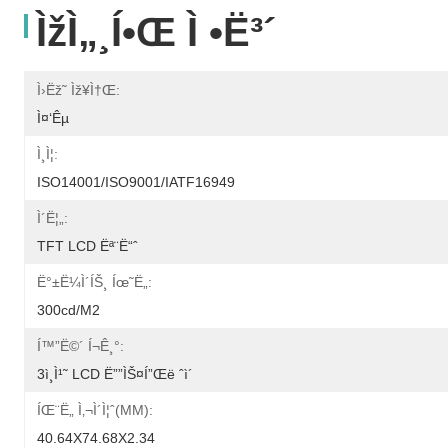
Ìžì„¸í•œ Ì •ë³´
Ì›ëž˜ Ìž¥ì†Œ:
Ì¤‘êµ­
Ì¸ì¦:
ISO14001/ISO9001/IATF16949
Ì´ë¦„:
TFT LCD Ëª¨ë“ˆ
Ë°±ë¼ì´íŠ¸ Íœ˜ë„:
300cd/m2
Í™”ë©´ Í¬ê¸°:
3ì¸ì¹˜ LCD Ë””ìŠ¤í”Œë ˆì´
ÍŒ¨ë„ Ì‚¬ì´ì¦ˆ(MM):
40.64X74.68X2.34