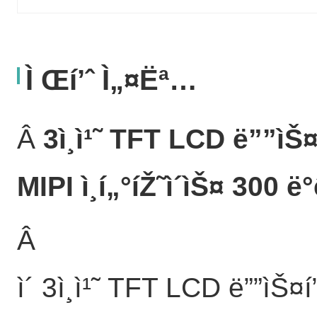
Ì Œí’ˆ Ì„¤ëª…
Â
3ì¸ì¹˜ TFT LCD ë””ìŠ¤í
MIPI ì¸í„°íŽ˜ì´ìŠ¤ 300 
Â
ì´ 3ì¸ì¹˜ TFT LCD ë””ìŠ¤