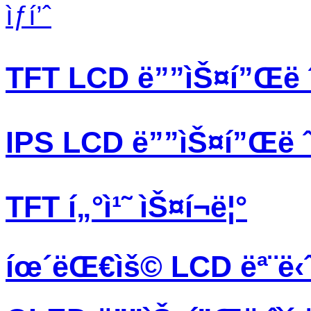
ìƒí’ˆ
TFT LCD ë””ìŠ¤í”Œë ˆì
IPS LCD ë””ìŠ¤í”Œë ˆì
TFT í„°ì¹˜ ìŠ¤í¬ë¦°
íœ´ëŒ€ìš© LCD ëª¨ë‹ˆ