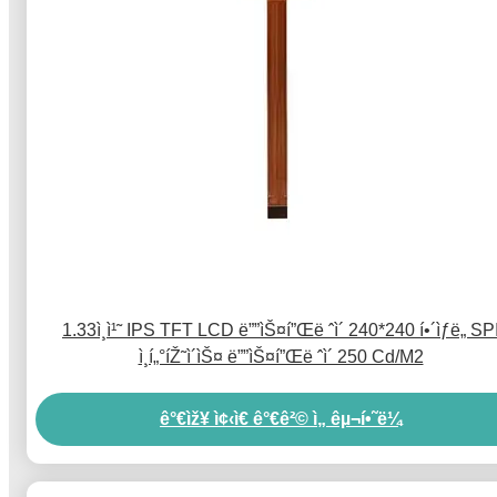
1.33ì¸ì¹˜ IPS TFT LCD ë””ìŠ¤í”Œë ˆì´ 240*240 í•´ìƒë„ SP
ì¸í„°íŽ˜ì´ìŠ¤ ë””ìŠ¤í”Œë ˆì´ 250 Cd/M2
ê°€ìž¥ ì¢‹ì€ ê°€ê²© ì„ êµ¬í•˜ë¼