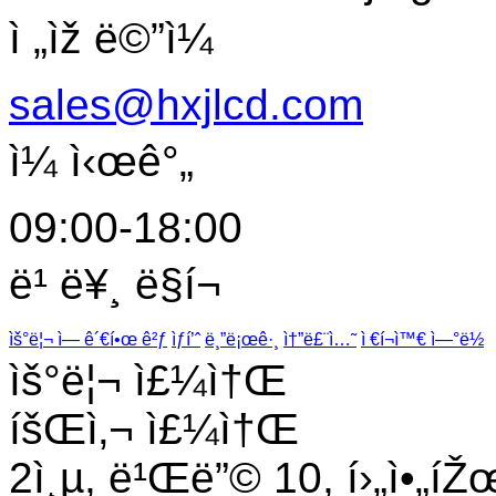
ì „ìž ë©”ì¼
sales@hxjlcd.com
ì¼ ì‹œê°„
09:00-18:00
ë¹ ë¥¸ ë§í¬
ìš°ë¦¬ ì— ê´€í•œ ê²ƒ
ìƒí’ˆ
ë¸”ë¡œê·¸
ì†”ë£¨ì…˜
ì €í¬ì™€ ì—°ë½
ìš°ë¦¬ ì£¼ì†Œ
íšŒì‚¬ ì£¼ì†Œ
2ì¸µ, ë¹Œë”© 10, í›„ì•„íŽ