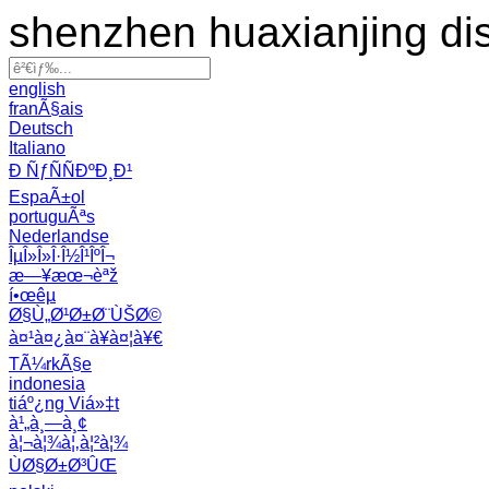
shenzhen huaxianjing di
english
franÃ§ais
Deutsch
Italiano
Ð ÑƒÑÑÐºÐ¸Ð¹
EspaÃ±ol
portuguÃªs
Nederlandse
ÎµÎ»Î»Î·Î½Î¹ÎºÎ¬
æ—¥æœ¬èªž
í•œêµ­
Ø§Ù„Ø¹Ø±Ø¨ÙŠØ©
à¤¹à¤¿à¤¨à¥à¤¦à¥€
TÃ¼rkÃ§e
indonesia
tiáº¿ng Viá»‡t
à¹„à¸—à¸¢
à¦¬à¦¾à¦‚à¦²à¦¾
ÙØ§Ø±Ø³ÛŒ