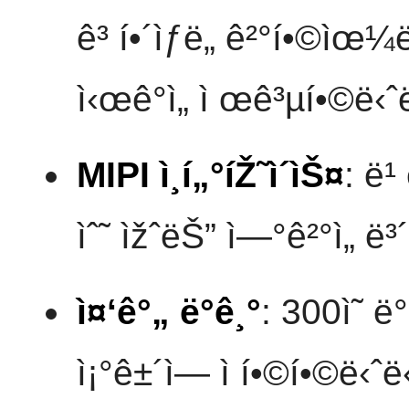
ê³ í•´ìƒë„ ê²°í•©ìœ¼
ì‹œê°ì„ ì œê³µí•©ë‹ˆ
MIPI ì¸í„°íŽ˜ì´ìŠ¤
: ë¹
ìˆ˜ ìžˆëŠ” ì—°ê²°ì„ ë
ì¤‘ê°„ ë°ê¸°
: 300ì˜ 
ì¡°ê±´ì— ì í•©í•©ë‹ˆë