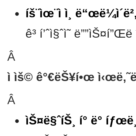
íš¨ìœ¨ì ì¸ ë“œë¼ì´ë
ê³ í’ˆì§ˆì˜ ë””ìŠ¤í”Œë
Â
ì ìš© ê°€ëŠ¥í•œ ì‹œë‚˜ë
Â
ìŠ¤ë§ˆíŠ¸ í° ë° íƒœë