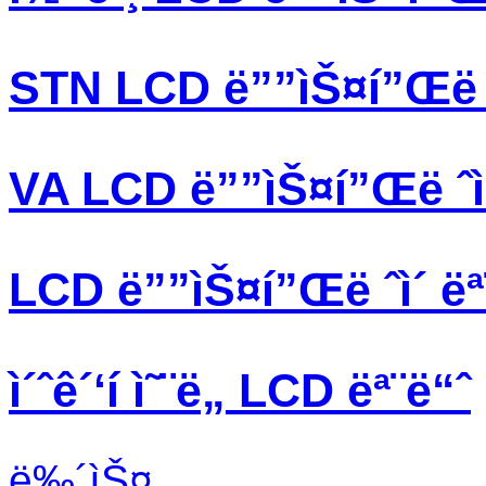
STN LCD ë””ìŠ¤í”Œë ˆ
VA LCD ë””ìŠ¤í”Œë ˆì
LCD ë””ìŠ¤í”Œë ˆì´ ëª
ì´ˆê´‘í­ ì˜¨ë„ LCD ëª¨ë“ˆ
ë‰´ìŠ¤