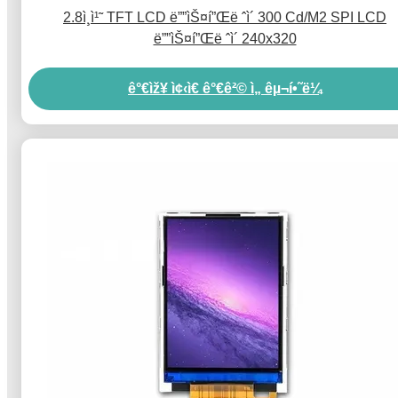
2.8ì¸ì¹˜ TFT LCD ë””ìŠ¤í”Œë ˆì´ 300 Cd/M2 SPI LCD
ë””ìŠ¤í”Œë ˆì´ 240x320
ê°€ìž¥ ì¢‹ì€ ê°€ê²© ì„ êµ¬í•˜ë¼