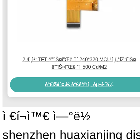
2.4ì¸ì¹˜ TFT ë””ìŠ¤í”Œë ˆì´ 240*320 MCU ì¸í„°íŽ˜ì´ìŠ¤
ë””ìŠ¤í”Œë ˆì´ 500 Cd/M2
ê°€ìž¥ ì¢‹ì€ ê°€ê²© ì„ êµ¬í•˜ë¼
ì €í¬ì™€ ì—°ë½
shenzhen huaxianjing di