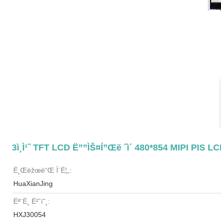
3ì¸ì¹˜ TFT LCD Ë””ìŠ¤í”Œë ˆì´ 480*854 MIPI PIS 
Ë¸Œëžœë“œ Ì´ë¦„:
HuaXianJing
Ëª¨ë¸ Ë²ˆí˜¸:
HXJ30054