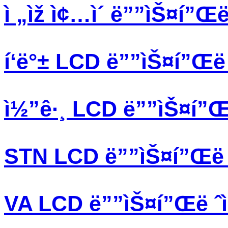
ì „ìž ì¢…ì´ ë””ìŠ¤í”Œë 
í‘ë°± LCD ë””ìŠ¤í”Œë ˆ
ì½”ê·¸ LCD ë””ìŠ¤í”Œë 
STN LCD ë””ìŠ¤í”Œë ˆ
VA LCD ë””ìŠ¤í”Œë ˆì