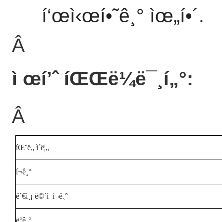
í‘œì‹œí•˜ê¸° ìœ„í•´.
Â
ì œí’ˆ íŒŒë¼ë¯¸í„°:
Â
íŒ¨ë„ ì´ë¦„
í¬ê¸°
ê´€ì¸¡ ë©´ì  í¬ê¸°
ë°ê¸°