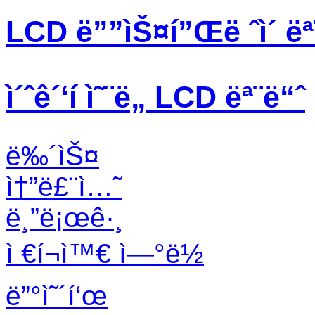
LCD ë””ìŠ¤í”Œë ˆì´ ëª
ì´ˆê´‘í­ ì˜¨ë„ LCD ëª¨ë“ˆ
ë‰´ìŠ¤
ì†”ë£¨ì…˜
ë¸”ë¡œê·¸
ì €í¬ì™€ ì—°ë½
ë”°ì˜´í‘œ