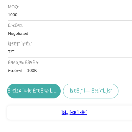
MOQ:
1000
Ê°€ê²©:
Negotiated
Ì§€ë¶ˆ Ì¡°ê±´:
T/T
Ê³µê¸‰ ËŠ¥ë ¥:
í•œë‹¬ì— 100K
Ì§€ê¸ˆ Ì—°ë½í•˜ì„¸ìš”
Ê°€ìž¥ Ì¢‹ì€ Ê°€ê²© Ì„ Êµ¬í•˜ë¼
Ìžì„¸í•œ Ì •ë³´