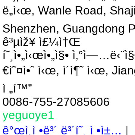
ë„ì‹œ, Wanle Road, Shaji
Shenzhen, Guangdong Pro
ê³µìž¥ ì£¼ì†Œ
í˜¸ì•„ì‹œì•„ì§• ì‚°ì—…ë‹¨ì
€ì˜¤ì•ˆ ì‹œ, ì´ì¶˜ ì‹œ, Jia
ì „í™”
0086-755-27085606
yeguoye1
ê°œì¸ì •ë³´ ë³´í˜¸ ì •ì±…
|