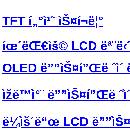
TFT í„°ì¹˜ ìŠ¤í¬ë¦°
íœ´ëŒ€ìš© LCD ëª¨ë‹ˆ
OLED ë””ìŠ¤í”Œë ˆì´ 
ìžë™ì°¨ ë””ìŠ¤í”Œë ˆì
ë¼ìš´ë“œ LCD ë””ìŠ¤í