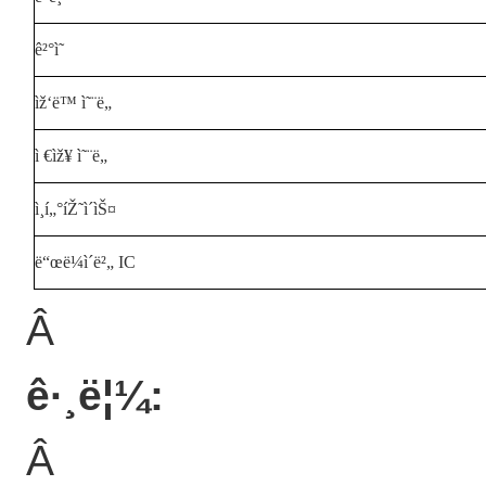
ê²°ì˜
ìž‘ë™ ì˜¨ë„
ì €ìž¥ ì˜¨ë„
ì¸í„°íŽ˜ì´ìŠ¤
ë“œë¼ì´ë²„ IC
Â
ê·¸ë¦¼
:
Â