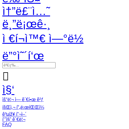
ì†”ë£¨ì…˜
ë¸”ë¡œê·¸
ì €í¬ì™€ ì—°ë½
ë”°ì˜´í‘œ

ì§‘
ìš°ë¦¬ ì— ê´€í•œ ê²ƒ
íšŒì‚¬ í”„ë¡œíŒŒì¼
ê³µìž¥ íˆ¬ì–´
í’ˆì§ˆ ê´€ë¦¬
FAQ