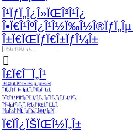
Î¹ÏƒÏ„Î¿Î»ÏŒÎ³Î¹Î¿
Î•Ï€Î¹ÎºÎ¿Î¹Î½Ï‰Î½Î®ÏƒÏ„Îµ
Î±Ï€ÏŒÏƒÏ€Î±ÏƒÎ¼Î±

Î£Ï€Î¯Ï„Î¹
Î£Ï‡ÎµÏ„Î¹ÎºÎ¬ Î¼Îµ ÎµÎ¼Î¬Ï‚
Î ÏÎ¿Ï†Î¯Î» ÎµÏ„Î±Î¹ÏÎµÎ¯Î±Ï‚
Î•Ï€Î¹ÏƒÎºÎ­ÏˆÎµÎ¹Ï‚ ÏƒÏ„Î¿ ÎµÏÎ³Î¿ÏƒÏ„Î¬ÏƒÎ¹Î¿
ÎˆÎ»ÎµÎ³Ï‡Î¿Ï‚ Ï€Î¿Î¹ÏŒÏ„Î·Ï„Î±Ï‚
Î“ÎµÎ½Î¹ÎºÎ­Ï‚ ÎµÏÏ‰Ï„Î®ÏƒÎµÎ¹Ï‚
Ï€ÏÎ¿ÏŠÏŒÎ½Ï„Î±