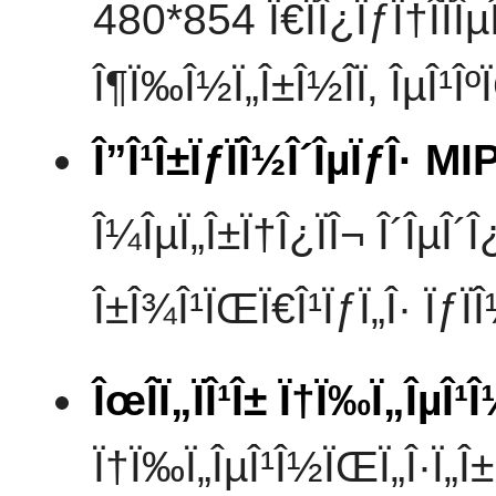
480*854 Ï€ÏÎ¿ÏƒÏ†Î­ÏÎµÎ¹ 
Î¶Ï‰Î½Ï„Î±Î½Î­Ï‚ ÎµÎ¹Î
Î”Î¹Î±ÏƒÏÎ½Î´ÎµÏƒÎ· MI
Î¼ÎµÏ„Î±Ï†Î¿ÏÎ¬ Î´ÎµÎ´
Î±Î¾Î¹ÏŒÏ€Î¹ÏƒÏ„Î· ÏƒÏÎ
ÎœÎ­Ï„ÏÎ¹Î± Ï†Ï‰Ï„ÎµÎ¹
Ï†Ï‰Ï„ÎµÎ¹Î½ÏŒÏ„Î·Ï„Î±