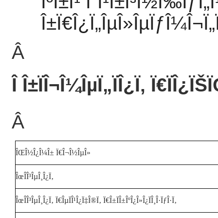
ÎºÎ±Î¹ Î´Î¹Î±Î³Î½Ï‰ÏƒÏ„
Î±Ï€Î¿Ï„ÎµÎ»ÎµÏƒÎ¼Î¬Ï
Â
Î Î±ÏÎ¬Î¼ÎµÏ„ÏÎ¿Ï‚ Ï€ÏÎ¿Ï
Â
ÎŒÎ½Î¿Î¼Î± Ï€Î¬Î½ÎµÎ»
ÎœÎ­Î³ÎµÎ¸Î¿Ï‚
ÎœÎ­Î³ÎµÎ¸Î¿Ï‚ Ï€ÎµÏÎ¹Î¿Ï‡Î®Ï‚ Ï€Î±ÏÎ±ÎºÎ¿Î»Î¿ÏÎ¸Î·ÏƒÎ·Ï‚