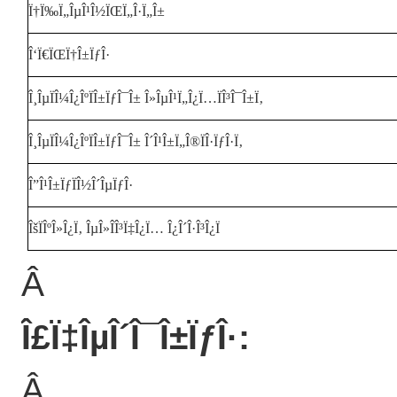
Ï†Ï‰Ï„ÎµÎ¹Î½ÏŒÏ„Î·Ï„Î±
Î‘Ï€ÏŒÏ†Î±ÏƒÎ·
Î¸ÎµÏÎ¼Î¿ÎºÏÎ±ÏƒÎ¯Î± Î»ÎµÎ¹Ï„Î¿Ï…ÏÎ³Î¯Î±Ï‚
Î¸ÎµÏÎ¼Î¿ÎºÏÎ±ÏƒÎ¯Î± Î´Î¹Î±Ï„Î®ÏÎ·ÏƒÎ·Ï‚
Î”Î¹Î±ÏƒÏÎ½Î´ÎµÏƒÎ·
ÎšÏÎºÎ»Î¿Ï‚ ÎµÎ»Î­Î³Ï‡Î¿Ï… Î¿Î´Î·Î³Î¿Ï
Â
Î£Ï‡ÎµÎ´Î¯Î±ÏƒÎ·
:
Â