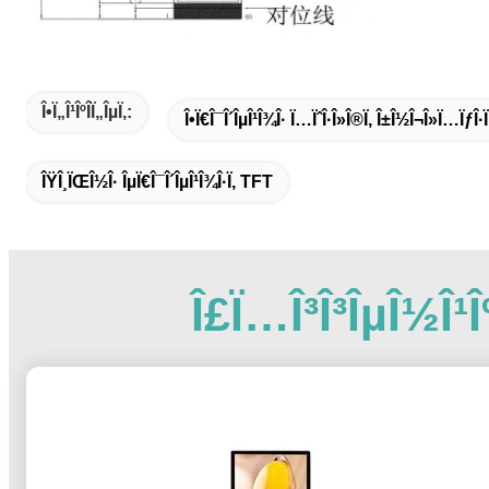
Î•Ï„Î¹ÎºÎ­Ï„ÎµÏ‚:
Î•Ï€Î¯Î´ÎµÎ¹Î¾Î· Ï…ÏˆÎ·Î»Î®Ï‚ Î±Î½Î¬Î»Ï…ÏƒÎ
ÎŸÎ¸ÏŒÎ½Î· ÎµÏ€Î¯Î´ÎµÎ¹Î¾Î·Ï‚ TFT
Î£Ï…Î³Î³ÎµÎ½Î¹Î