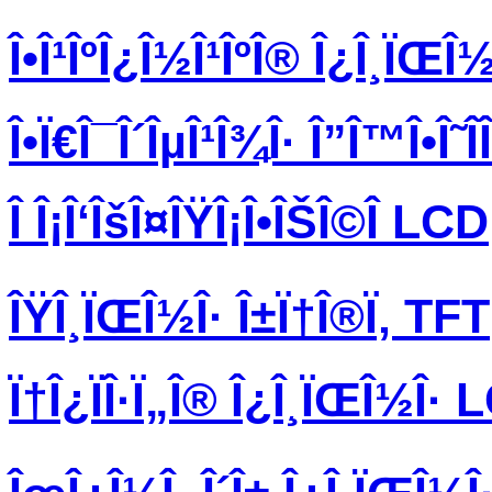
Î•Î¹ÎºÎ¿Î½Î¹ÎºÎ® Î¿Î¸ÏŒÎ
Î•Ï€Î¯Î´ÎµÎ¹Î¾Î· Î”Î™Î•Î˜ÎÎ
Î Î¡Î‘ÎšÎ¤ÎŸÎ¡Î•ÎŠÎ©Î LCD
ÎŸÎ¸ÏŒÎ½Î· Î±Ï†Î®Ï‚ TFT
Ï†Î¿ÏÎ·Ï„Î® Î¿Î¸ÏŒÎ½Î· 