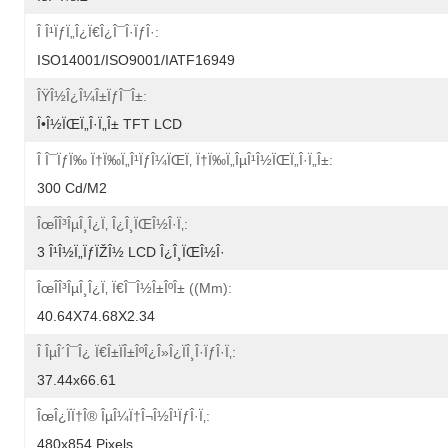
Î Î¹ÏƒÏ„Î¿Ï€Î¿Î¯Î·ÏƒÎ·:
ISO14001/ISO9001/IATF16949
ÎŸÎ½Î¿Î¼Î±ÏƒÎ¯Î±:
Î•Î½ÏŒÏ„Î·Ï„Î± TFT LCD
Î Î¯ÏƒÏ‰ Ï†Ï‰Ï„Î¹ÏƒÎ¼ÏŒÏ‚ Ï†Ï‰Ï„ÎµÎ¹Î½ÏŒÏ„Î·Ï„Î±:
300 Cd/m2
ÎœÎ­Î³ÎµÎ¸Î¿Ï‚ Î¿Î¸ÏŒÎ½Î·Ï‚:
3 Î¹Î½Ï„ÏƒÏŽÎ½ LCD Î¿Î¸ÏŒÎ½Î·
ÎœÎ­Î³ÎµÎ¸Î¿Ï‚ Ï€Î¯Î½Î±ÎºÎ± ((mm):
40.64X74.68X2.34
Î ÎµÎ´Î¯Î¿ Ï€Î±ÏÎ±ÎºÎ¿Î»Î¿ÏÎ¸Î·ÏƒÎ·Ï‚:
37.44x66.61
ÎœÎ¿ÏÏ†Î® ÎµÎ¼Ï†Î¬Î½Î¹ÏƒÎ·Ï‚:
480x854 Pixels