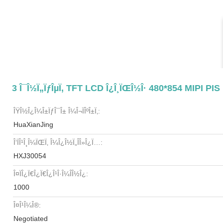
3 Î¯Î½Ï„ÏƒÎµÏ‚ TFT LCD Î¿Î¸ÏŒÎ½Î· 480*854 MIPI PI
ÎŸÎ½Î¿Î¼Î±ÏƒÎ¯Î± Î¼Î¬ÏÎºÎ±Ï‚:
HuaXianJing
Î‘ÏÎ¹Î¸Î¼ÏŒÏ‚ Î¼Î¿Î½Ï„Î­Î»Î¿Ï…:
HXJ30054
Î¤ÏÎ¿Ï€Î¿Ï€Î¿Î¹Î·Î¼Î­Î½Î¿:
1000
Î¤Î¹Î¼Î®:
Negotiated