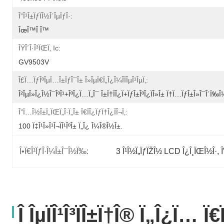
Î”Î¹Î±ÏƒÏÎ½Î´ÎµÏƒÎ·:
ÎœÎ™Î Î™
ÎŸÎ´Î·Î³ÏŒÏ‚ Ic:
GV9503V
Î£Ï…ÏƒÎºÎµÏ…Î±ÏƒÎ¯Î± Î»ÎµÏ€Ï„Î¿Î¼Î­ÏÎµÎ¹ÎµÏ‚:
Î²ÎµÎ»Î¿Î½Î¯ÎºÎ¹+ÎºÎ¿Ï…Ï„Î¯ Î±Ï†ÏÎ¿Ï+ÏƒÎ±ÎºÎ¿ÏÎ»Î± Ï†Ï…ÏƒÎ±Î»Î¯Î´Ï‰Î
Î”Ï…Î½Î±Ï„ÏŒÏ„Î·Ï„Î± Ï€ÏÎ¿ÏƒÏ†Î¿ÏÎ¬Ï‚:
100 Ï‡Î¹Î»Î¹Î¬ÏÎ¹ÎºÎ± Ï„Î¿ Î¼Î®Î½Î±.
Î•Ï€Î¹ÏƒÎ·Î¼Î±Î¯Î½Ï‰:
3 Î¹Î½Ï„ÏƒÏŽÎ½ LCD Î¿Î¸ÏŒÎ½Î·
, 
Î ÎµÏÎ¹Î³ÏÎ±Ï†Î® Ï„Î¿Ï… Ï