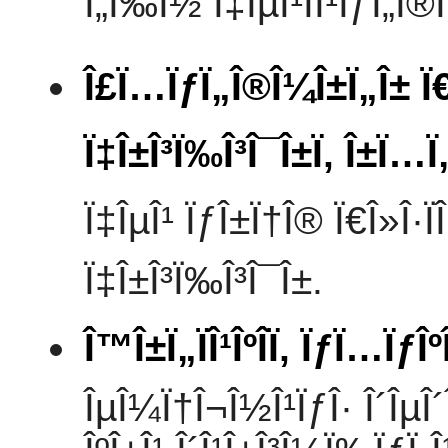
Ï„Ï‰Î½ Ï‡ÎµÎ¹ÏÎ¹ÏƒÏ„Î®
Î£Ï…ÏƒÏ„Î®Î¼Î±Ï„Î± Ï€Î»
Ï‡Î±Î³Ï‰Î³Î¯Î±Ï‚ Î±Ï…
Ï‡ÎµÎ¹ ÏƒÎ±Ï†Î® Ï€Î»Î·Ï
Ï‡Î±Î³Ï‰Î³Î¯Î±.
Î™Î±Ï„ÏÎ¹ÎºÎ­Ï‚ ÏƒÏ…ÏƒÎº
ÎµÎ¼Ï†Î¬Î½Î¹ÏƒÎ· Î´Îµ