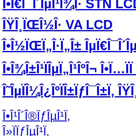
Î•Ï€Î¯Î´ÎµÎ¹Î¾Î· STN L
ÎŸÎ¸ÏŒÎ½Î· VA LCD
Î•Î½ÏŒÏ„Î·Ï„Î± ÎµÏ€Î¯Î´Î
Î•Î¾Î±Î¹ÏÎµÏ„Î¹ÎºÎ¬ Î•Ï…ÏÏ
Î˜ÎµÏÎ¼Î¿ÎºÏÎ±ÏƒÎ¯Î±Ï‚ 
Î•Î¹Î´Î®ÏƒÎµÎ¹Ï‚
Î»ÏÏƒÎµÎ¹Ï‚