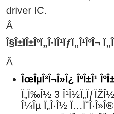
driver IC.
Â
Î§Î±ÏÎ±ÎºÏ„Î·ÏÎ¹ÏƒÏ„Î¹ÎºÎ¬
Â
ÎœÎµÎ³Î¬Î»Î¿ ÎºÎ±Î¹ ÎºÎ±
Ï„Ï‰Î½ 3 Î¹Î½Ï„ÏƒÏŽÎ
Î¼Îµ Ï„Î·Î½ Ï…ÏˆÎ·Î»Î