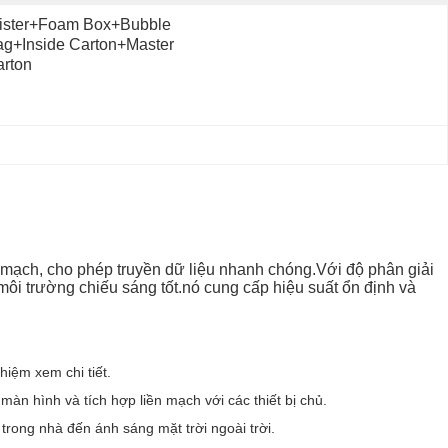
ister+foam Box+bubble 
g+inside Carton+master 
rton
n mạch, cho phép truyền dữ liệu nhanh chóng.Với độ phân giải
 môi trường chiếu sáng tốt.nó cung cấp hiệu suất ổn định và
hiệm xem chi tiết.
àn hình và tích hợp liền mạch với các thiết bị chủ.
trong nhà đến ánh sáng mặt trời ngoài trời.