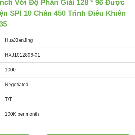
nch Với Độ Phân Giải 128 * 96 Được
ện SPI 10 Chân 450 Trình Điều Khiển
35
HuaXianJing
HXJ1012896-01
1000
Negotiated
T/T
100K per month