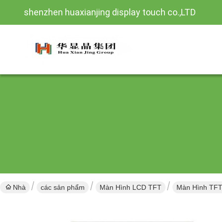
shenzhen huaxianjing display touch co.,LTD
Nhà
các sản phẩm
Màn Hình LCD TFT
Màn Hình TFT 