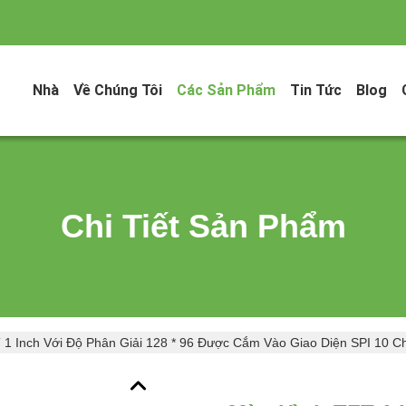
Nhà
Về Chúng Tôi
Các Sản Phẩm
Tin Tức
Blog
Chi Tiết Sản Phẩm
1 Inch Với Độ Phân Giải 128 * 96 Được Cắm Vào Giao Diện SPI 10 C