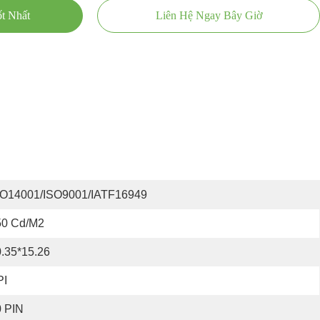
t Nhất
Liên Hệ Ngay Bây Giờ
SO14001/ISO9001/IATF16949
50 Cd/m2
.35*15.26
PI
0 PIN