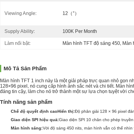
Viewing Angle:
12（°）
Supply Ability:
100K Per Month
Làm nổi bật:
Màn hình TFT độ sáng 450
, 
Màn h
Mô Tả Sản Phẩm
Màn hình TFT 1 inch này là một giải pháp trực quan nhỏ gọn nh
128×96 pixel, nó cung cấp hình ảnh sắc nét và chi tiết. Màn hì
đáng tin cậy, làm cho nó trở thành một sự lựa chọn tuyệt vời 
Tính năng sản phẩm
Chế độ quyết định cao
Hiển thị:
Độ phân giải 128 × 96 pixel đả
Giao diện SPI hiệu quả:
Giao diện SPI 10 chân cho phép truyền d
Màn hình sáng:
Với độ sáng 450 nits, màn hình vẫn có thể nhìn