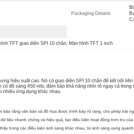
Bl
Packaging Details:
Ba
Ca
ình TFT giao diện SPI 10 chân
, 
Màn hình TFT 1 inch
ưng hiệu suất cao. Nó có giao diện SPI 10 chân để kết nối liề
nh có độ sáng 450 nits, đảm bảo khả năng nhìn rõ ngay cả trong
cho nhiều ứng dụng khác nhau.
m bảo rằng văn bản và đồ họa được trình bày rõ ràng, cho phép trải ng
ữ liệu nhanh chóng và hiệu quả, tạo điều kiện hoạt động trơn tru của m
 thấy trong các điều kiện ánh sáng khác nhau, từ ánh sáng xung quanh 