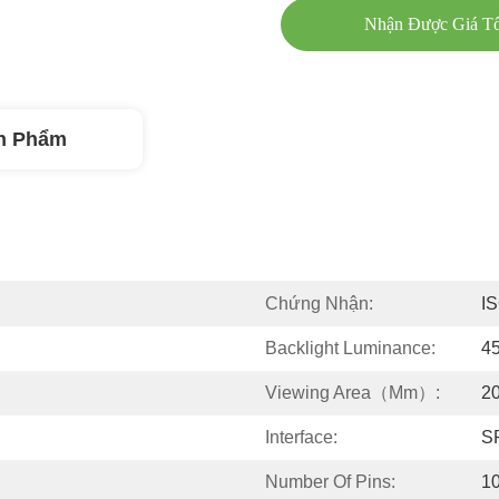
Nhận Được Giá Tố
n Phẩm
Chứng Nhận:
I
Backlight Luminance:
4
Viewing Area（mm）:
20
Interface:
S
Number Of Pins:
1