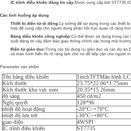
IC trình điều khiển đáng tin cậy:
Được cung cấp bởi ST7735 IC,
Các tình huống áp dụng
Thiết bị điện tử di động
:
Lý tưởng để sử dụng trong các thiết 
hợp để cung cấp cho người dùng phản hồi trực quan rõ ràng tron
Bảng điều khiển công nghiệp
:
Có thể được sử dụng trong các h
suất đáng tin cậy đảm bảo giao thông chính xác trong môi trườn
Điện tử giáo dục
:
Trong các bộ dụng cụ giáo dục và các dự án 
và màn hình hiển thị rõ ràng làm cho nó dễ tiếp cận cho người m
Parameter sản phẩm
Tên bảng điều khiển
1
inch
TFT
Màn hình L
Kích thước
23.75
*
22.06
*
1.75
mm
Kích thước khu vực xem
20.35
*1
5.26
mm
độ sáng
450
cd/m2
Nghị quyết
128
*
96
nhiệt độ hoạt động
-
20
°C~+
70
°C
nhiệt độ lưu trữ
-
3
0°C
~
+
80
°C
giao diện
4WSPI
IC trình điều khiển
ST7735