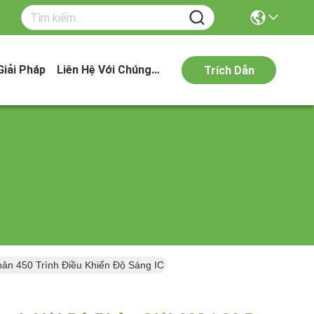
Giải Pháp
Liên Hệ Với Chúng Tôi
Trích Dẫn
hân 450 Trình Điều Khiển Độ Sáng IC ST7735