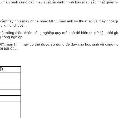
 màn hình cung cấp hiệu suất ổn định, trình bày màu sắc nhất quán và
bị cầm tay như máy nghe nhạc MP3, máy ảnh kỹ thuật số và máy chơi 
g khi di chuyển.
ệ thống điều khiển công nghiệp quy mô nhỏ để hiển thị dữ liệu thời gian
g công nghiệp.
DIY, màn hình này có thể được sử dụng để dạy cho học sinh về công ng
ới bắt đầu.
CD